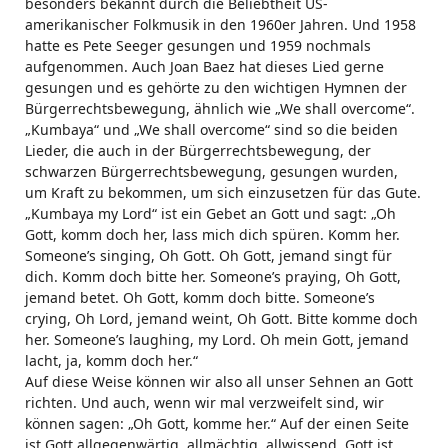
besonders bekannt durch die Beliebtheit US-
amerikanischer Folkmusik in den 1960er Jahren. Und 1958
hatte es Pete Seeger gesungen und 1959 nochmals
aufgenommen. Auch Joan Baez hat dieses Lied gerne
gesungen und es gehörte zu den wichtigen Hymnen der
Bürgerrechtsbewegung, ähnlich wie „We shall overcome“.
„Kumbaya“ und „We shall overcome“ sind so die beiden
Lieder, die auch in der Bürgerrechtsbewegung, der
schwarzen Bürgerrechtsbewegung, gesungen wurden,
um Kraft zu bekommen, um sich einzusetzen für das Gute.
„Kumbaya my Lord“ ist ein Gebet an Gott und sagt: „Oh
Gott, komm doch her, lass mich dich spüren. Komm her.
Someone’s singing, Oh Gott. Oh Gott, jemand singt für
dich. Komm doch bitte her. Someone’s praying, Oh Gott,
jemand betet. Oh Gott, komm doch bitte. Someone’s
crying, Oh Lord, jemand weint, Oh Gott. Bitte komme doch
her. Someone’s laughing, my Lord. Oh mein Gott, jemand
lacht, ja, komm doch her.“
Auf diese Weise können wir also all unser Sehnen an Gott
richten. Und auch, wenn wir mal verzweifelt sind, wir
können sagen: „Oh Gott, komme her.“ Auf der einen Seite
ist Gott allgegenwärtig, allmächtig, allwissend. Gott ist