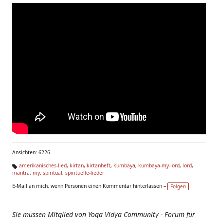
Ansichten: 6226
amerikanisches-lied
,
kirtan
,
kirtanheft
,
kumbaya
,
kumbaya-my-lord
,
lord
,
mantra
,
my
,
spiritual
,
spirituelle-lieder
Ta
g
E-Mail an mich, wenn Personen einen Kommentar hinterlassen –
Folgen
s:
Sie müssen Mitglied von Yoga Vidya Community - Forum für