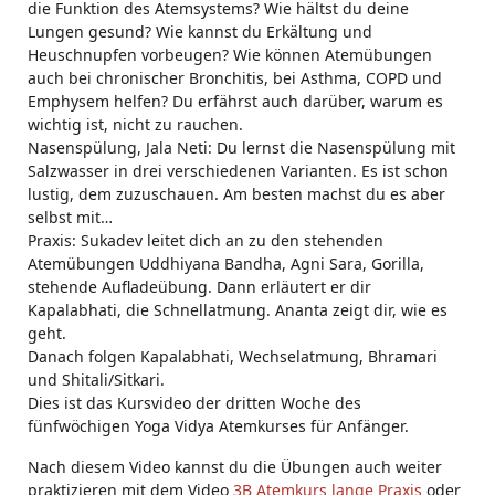
die Funktion des Atemsystems? Wie hältst du deine
Lungen gesund? Wie kannst du Erkältung und
Heuschnupfen vorbeugen? Wie können Atemübungen
auch bei chronischer Bronchitis, bei Asthma, COPD und
Emphysem helfen? Du erfährst auch darüber, warum es
wichtig ist, nicht zu rauchen.
Nasenspülung, Jala Neti: Du lernst die Nasenspülung mit
Salzwasser in drei verschiedenen Varianten. Es ist schon
lustig, dem zuzuschauen. Am besten machst du es aber
selbst mit…
Praxis: Sukadev leitet dich an zu den stehenden
Atemübungen Uddhiyana Bandha, Agni Sara, Gorilla,
stehende Aufladeübung. Dann erläutert er dir
Kapalabhati, die Schnellatmung. Ananta zeigt dir, wie es
geht.
Danach folgen Kapalabhati, Wechselatmung, Bhramari
und Shitali/Sitkari.
Dies ist das Kursvideo der dritten Woche des
fünfwöchigen Yoga Vidya Atemkurses für Anfänger.
Nach diesem Video kannst du die Übungen auch weiter
praktizieren mit dem Video
3B Atemkurs lange Praxis
oder