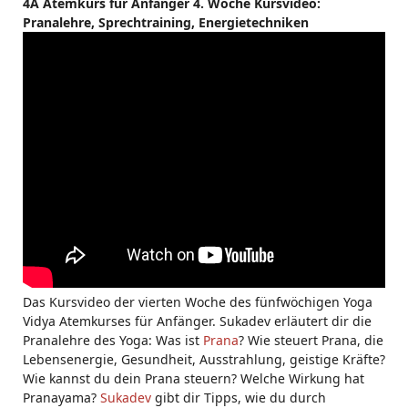
4A Atemkurs für Anfänger 4. Woche Kursvideo:
Pranalehre, Sprechtraining, Energietechniken
Das Kursvideo der vierten Woche des fünfwöchigen Yoga
Vidya Atemkurses für Anfänger. Sukadev erläutert dir die
Pranalehre des Yoga: Was ist
Prana
? Wie steuert Prana, die
Lebensenergie, Gesundheit, Ausstrahlung, geistige Kräfte?
Wie kannst du dein Prana steuern? Welche Wirkung hat
Pranayama?
Sukadev
gibt dir Tipps, wie du durch