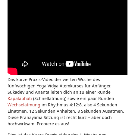
Das kurze Praxis-Video der vierten Woche des
fünfwöchigen Yoga Vidya Atemkurses für Anfänger.
Sukadev und Ananta leiten dich an zu einer Runde
Kapalabhati
(Schnellatmung) sowie ein paar Runden
Wechselatmung
im Rhythmus 4:12:8, also 4 Sekunden
Einatmen, 12 Sekunden Anhalten, 8 Sekunden Ausatmen.
Diese Pranayama Sitzung ist recht kurz – aber doch
hochwirksam. Probiere es aus!
Dies ist das Kurze-Praxis-Video der 4. Woche des