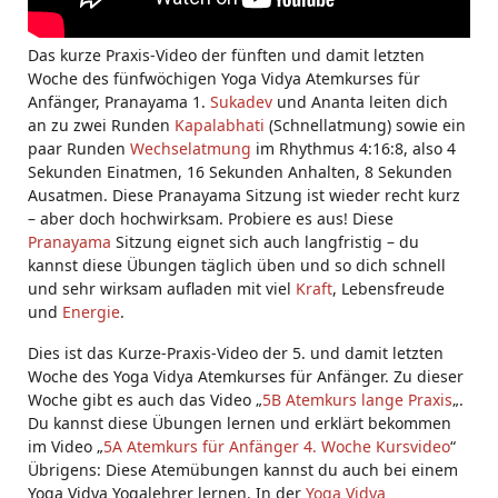
Das kurze Praxis-Video der fünften und damit letzten
Woche des fünfwöchigen Yoga Vidya Atemkurses für
Anfänger, Pranayama 1.
Sukadev
und Ananta leiten dich
an zu zwei Runden
Kapalabhati
(Schnellatmung) sowie ein
paar Runden
Wechselatmung
im Rhythmus 4:16:8, also 4
Sekunden Einatmen, 16 Sekunden Anhalten, 8 Sekunden
Ausatmen. Diese Pranayama Sitzung ist wieder recht kurz
– aber doch hochwirksam. Probiere es aus! Diese
Pranayama
Sitzung eignet sich auch langfristig – du
kannst diese Übungen täglich üben und so dich schnell
und sehr wirksam aufladen mit viel
Kraft
, Lebensfreude
und
Energie
.
Dies ist das Kurze-Praxis-Video der 5. und damit letzten
Woche des Yoga Vidya Atemkurses für Anfänger. Zu dieser
Woche gibt es auch das Video „
5B Atemkurs lange Praxis
„.
Du kannst diese Übungen lernen und erklärt bekommen
im Video „
5A Atemkurs für Anfänger 4. Woche Kursvideo
“
Übrigens: Diese Atemübungen kannst du auch bei einem
Yoga Vidya Yogalehrer lernen. In der
Yoga Vidya