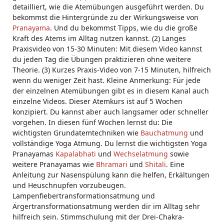
detailliert, wie die Atemübungen ausgeführt werden. Du
bekommst die Hintergründe zu der Wirkungsweise von
Pranayama
. Und du bekommst Tipps, wie du die große
Kraft des Atems im Alltag nutzen kannst. (2) Langes
Praxisvideo von 15-30 Minuten: Mit diesem Video kannst
du jeden Tag die Übungen praktizieren ohne weitere
Theorie. (3) Kurzes Praxis-Video von 7-15 Minuten, hilfreich
wenn du weniger Zeit hast. Kleine Anmerkung: Für jede
der einzelnen Atemübungen gibt es in diesem Kanal auch
einzelne Videos. Dieser Atemkurs ist auf 5 Wochen
konzipiert. Du kannst aber auch langsamer oder schneller
vorgehen. In diesen fünf Wochen lernst du: Die
wichtigsten Grundatemtechniken wie
Bauchatmung
und
vollständige Yoga Atmung. Du lernst die wichtigsten Yoga
Pranayamas
Kapalabhati
und
Wechselatmung
sowie
weitere Pranayamas wie
Bhramari
und
Shitali
. Eine
Anleitung zur Nasenspülung kann die helfen, Erkältungen
und Heuschnupfen vorzubeugen.
Lampenfiebertransformationsatmung und
Ärgertransformationsatmung werden dir im Alltag sehr
hilfreich sein. Stimmschulung mit der Drei-Chakra-