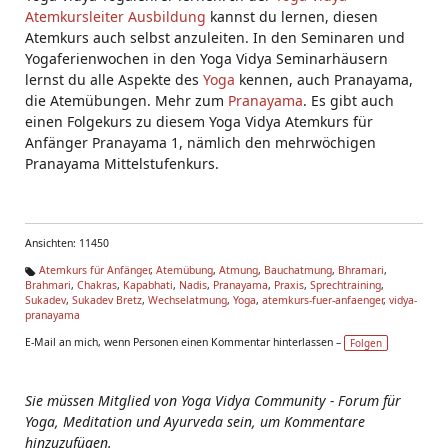
Atemkursleiter Ausbildung
kannst du lernen, diesen
Atemkurs auch selbst anzuleiten. In den Seminaren und
Yogaferienwochen in den Yoga Vidya Seminarhäusern
lernst du alle Aspekte des
Yoga
kennen, auch Pranayama,
die Atemübungen. Mehr zum
Pranayama
. Es gibt auch
einen Folgekurs zu diesem Yoga Vidya Atemkurs für
Anfänger Pranayama 1, nämlich den mehrwöchigen
Pranayama Mittelstufenkurs.
Ansichten: 11450
Atemkurs für Anfänger
,
Atemübung
,
Atmung
,
Bauchatmung
,
Bhramari
,
Brahmari
,
Chakras
,
Kapabhati
,
Nadis
,
Pranayama
,
Praxis
,
Sprechtraining
,
Ta
Sukadev
,
Sukadev Bretz
,
Wechselatmung
,
Yoga
,
atemkurs-fuer-anfaenger
,
vidya-
g
pranayama
s:
E-Mail an mich, wenn Personen einen Kommentar hinterlassen –
Folgen
Sie müssen Mitglied von Yoga Vidya Community - Forum für
Yoga, Meditation und Ayurveda sein, um Kommentare
hinzuzufügen.