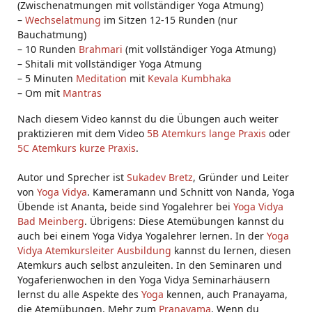
(Zwischenatmungen mit vollständiger Yoga Atmung)
–
Wechselatmung
im Sitzen 12-15 Runden (nur
Bauchatmung)
– 10 Runden
Brahmari
(mit vollständiger Yoga Atmung)
– Shitali mit vollständiger Yoga Atmung
– 5 Minuten
Meditation
mit
Kevala Kumbhaka
– Om mit
Mantras
Nach diesem Video kannst du die Übungen auch weiter
praktizieren mit dem Video
5B Atemkurs lange Praxis
oder
5C Atemkurs kurze Praxis
.
Autor und Sprecher ist
Sukadev Bretz
, Gründer und Leiter
von
Yoga Vidya
. Kameramann und Schnitt von Nanda, Yoga
Übende ist Ananta, beide sind Yogalehrer bei
Yoga Vidya
Bad Meinberg
. Übrigens: Diese Atemübungen kannst du
auch bei einem Yoga Vidya Yogalehrer lernen. In der
Yoga
Vidya Atemkursleiter Ausbildung
kannst du lernen, diesen
Atemkurs auch selbst anzuleiten. In den Seminaren und
Yogaferienwochen in den Yoga Vidya Seminarhäusern
lernst du alle Aspekte des
Yoga
kennen, auch Pranayama,
die Atemübungen. Mehr zum
Pranayama
. Wenn du