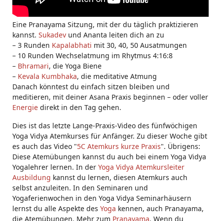
Eine Pranayama Sitzung, mit der du täglich praktizieren
kannst.
Sukadev
und Ananta leiten dich an zu
– 3 Runden
Kapalabhati
mit 30, 40, 50 Ausatmungen
– 10 Runden Wechselatmung im Rhytmus 4:16:8
–
Bhramari
, die Yoga Biene
–
Kevala Kumbhaka
, die meditative Atmung
Danach könntest du einfach sitzen bleiben und
meditieren, mit deiner Asana Praxis beginnen – oder voller
Energie
direkt in den Tag gehen.
Dies ist das letzte Lange-Praxis-Video des fünfwöchigen
Yoga Vidya Atemkurses für Anfänger. Zu dieser Woche gibt
es auch das Video "
5C Atemkurs kurze Praxis
". Übrigens:
Diese Atemübungen kannst du auch bei einem Yoga Vidya
Yogalehrer lernen. In der
Yoga Vidya Atemkursleiter
Ausbildung
kannst du lernen, diesen Atemkurs auch
selbst anzuleiten. In den Seminaren und
Yogaferienwochen in den Yoga Vidya Seminarhäusern
lernst du alle Aspekte des
Yoga
kennen, auch Pranayama,
die Atemübungen. Mehr zum
Pranayama
. Wenn du