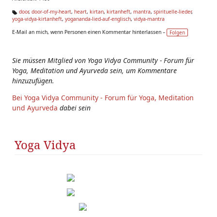
door
,
door-of-my-heart
,
heart
,
kirtan
,
kirtanheft
,
mantra
,
spirituelle-lieder
,
yoga-vidya-kirtanheft
,
yogananda-lied-auf-englisch
,
vidya-mantra
Ta
g
E-Mail an mich, wenn Personen einen Kommentar hinterlassen –
Folgen
s:
Sie müssen Mitglied von Yoga Vidya Community - Forum für
Yoga, Meditation und Ayurveda sein, um Kommentare
hinzuzufügen.
Bei Yoga Vidya Community - Forum für Yoga, Meditation
und Ayurveda
dabei sein
Yoga Vidya