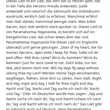
Dieses Lied ist ein Lied, das sehr tief zu Herzen geht, das
in der Tiefe des Herzens Freude entwickelt, Liede
entwickelt und natürlich die Sehnsucht des Individuums
ausdrückt, wirklich Gott zu erfahren. Manchmal erfährt
man Gott stärker, manchmal weniger stark. Man bittet
darum, dass Gott wirklich stark spürbar ist. Dieses Lied ist
von Paramahamsa Yogananda, es bezieht sich auf ein
bengalisches Lied, das schon etwas älter war und
Paramahamsa Yogananda hat dieses Lied ins Englische
übersetzt und gerne gesungen. „Door of my heart, die Tür
meines Herzens, open wide I keep for thee, halte ich dir
weit offen. Wilt thou come? Wirst du kommen? Wirst du
kommen? Just for once come to me. Doch bitte, nur ein
Mal, jetzt komm doch mal. Will my days fly away without
seeing thee my Lord? Werden meine Tage verschwinden,
wegfliegen, fliehen, ohne dich zu sehen, mein Gott. Night
and day, night and day, I look for thee night and day.
Nacht und Tag, Nacht und Tag suche ich nach dir, Nacht
und Tag.“ Oder im Deutschen würde man sagen: „Tag und
Nacht suche ich nach dir, Tag und Nacht schaue ich nach
dir, Tag und Nacht sehne ich mich nach dir.“ Das Lied gibt
es natürlich auch auf Deutsch, denn Paramahamsa