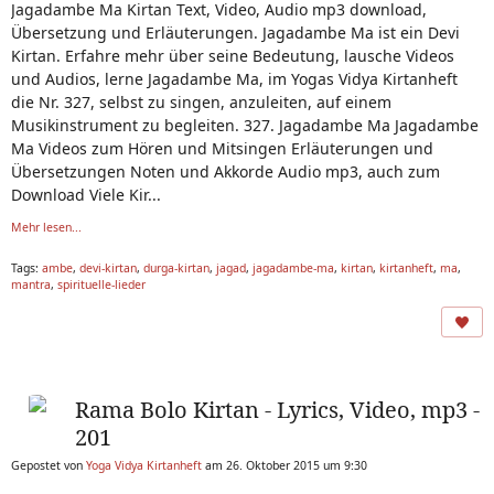
Jagadambe Ma Kirtan Text, Video, Audio mp3 download,
Übersetzung und Erläuterungen. Jagadambe Ma ist ein Devi
Kirtan. Erfahre mehr über seine Bedeutung, lausche Videos
und Audios, lerne Jagadambe Ma, im Yogas Vidya Kirtanheft
die Nr. 327, selbst zu singen, anzuleiten, auf einem
Musikinstrument zu begleiten. 327. Jagadambe Ma Jagadambe
Ma Videos zum Hören und Mitsingen Erläuterungen und
Übersetzungen Noten und Akkorde Audio mp3, auch zum
Download Viele Kir...
Mehr lesen...
Tags:
ambe
,
devi-kirtan
,
durga-kirtan
,
jagad
,
jagadambe-ma
,
kirtan
,
kirtanheft
,
ma
,
mantra
,
spirituelle-lieder
Rama Bolo Kirtan - Lyrics, Video, mp3 -
201
Gepostet von
Yoga Vidya Kirtanheft
am 26. Oktober 2015 um 9:30