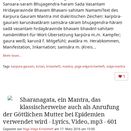
Sansara-saram Bhujagendra-haram Sada Vasantam
Hridayaravinde Bhavam Bhavani-sahitam NamamiText des
Karpura Gauram Mantra mit diakritischen Zeichen: karpūra-
gauraṃ karuṇāvatāraṃ saṃsāra-sāraṃ bhujagendra-hāraṃ
sadā vasantaṃ hṛdayāravinde bhavaṃ bhavānī-sahitaṃ
namāmiWort-für-Wort-Übersetzung karpūra m./n. Kampfer;
gaura weiß; karuṇā f. Mitgefühl; avatāra m. Herabkommen,
Manifestation, Inkarnation; saṃsāra m. (Kreis...
Mehr lesen...
Tags:
karpura-gauram
,
kirtan
,
kirtanheft
,
mantra
,
yoga-vidya-kirtanheft
,
vidya-mantra
1
Sharanagata, ein Mantra, das
klassischerweise auch als Anrufung
der Göttlichen Mutter bei Epidemien
verwendet wird - Lyrics, Video, mp3 - 601
Gepostet von
Yoga Vidya Kirtanheft
am 17. März 2016 um 15:00