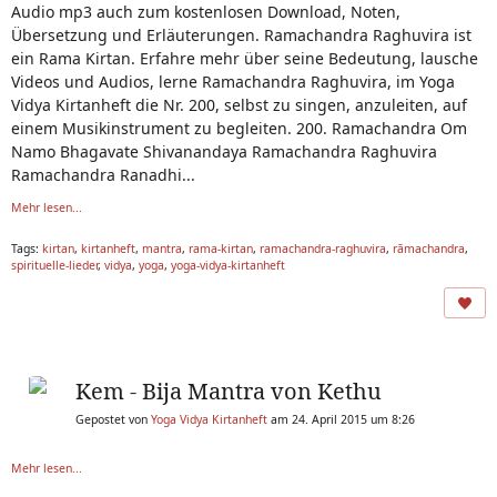
Audio mp3 auch zum kostenlosen Download, Noten,
Übersetzung und Erläuterungen. Ramachandra Raghuvira ist
ein Rama Kirtan. Erfahre mehr über seine Bedeutung, lausche
Videos und Audios, lerne Ramachandra Raghuvira, im Yoga
Vidya Kirtanheft die Nr. 200, selbst zu singen, anzuleiten, auf
einem Musikinstrument zu begleiten. 200. Ramachandra Om
Namo Bhagavate Shivanandaya Ramachandra Raghuvira
Ramachandra Ranadhi...
Mehr lesen...
Tags:
kirtan
,
kirtanheft
,
mantra
,
rama-kirtan
,
ramachandra-raghuvira
,
rāmachandra
,
spirituelle-lieder
,
vidya
,
yoga
,
yoga-vidya-kirtanheft
Kem - Bija Mantra von Kethu
Gepostet von
Yoga Vidya Kirtanheft
am 24. April 2015 um 8:26
Mehr lesen...