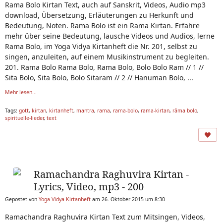
Rama Bolo Kirtan Text, auch auf Sanskrit, Videos, Audio mp3
download, Übersetzung, Erläuterungen zu Herkunft und
Bedeutung, Noten. Rama Bolo ist ein Rama Kirtan. Erfahre
mehr über seine Bedeutung, lausche Videos und Audios, lerne
Rama Bolo, im Yoga Vidya Kirtanheft die Nr. 201, selbst zu
singen, anzuleiten, auf einem Musikinstrument zu begleiten.
201. Rama Bolo Rama Bolo, Rama Bolo, Bolo Bolo Ram // 1 //
Sita Bolo, Sita Bolo, Bolo Sitaram // 2 // Hanuman Bolo, ...
Mehr lesen...
Tags:
gott
,
kirtan
,
kirtanheft
,
mantra
,
rama
,
rama-bolo
,
rama-kirtan
,
rāma bolo
,
spirituelle-lieder
,
text
Ramachandra Raghuvira Kirtan -
Lyrics, Video, mp3 - 200
Gepostet von
Yoga Vidya Kirtanheft
am 26. Oktober 2015 um 8:30
Ramachandra Raghuvira Kirtan Text zum Mitsingen, Videos,