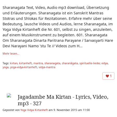
Sharanagata Text, Video, Audio mp3 download, Übersetzung
und Erläuterungen. Sharanagata ist ein Sanskrit Mantras
Stotras und Shlokas für Rezitationen. Erfahre mehr über seine
Bedeutung, lausche Videos und Audios, lerne Sharanagata, im
Yoga Vidya Kirtanheft die Nr. 601, selbst zu singen, anzuleiten,
auf einem Musikinstrument zu begleiten. 601. Sharanagata
Om Sharanagata Dinarta Paritrana Parayane / Sarvasyarti Hare
Devi Narayani Namo 'stu Te // Videos zum H...
Mehr lesen...
Tags:
kirtan
,
kirtanheft
,
mantra
,
sharanagata
,
sharanāgata
,
spirituelle-lieder
,
vidya
,
yoga
,
yoga-vidya-kirtanheft
,
vidya-mantra
1
Jagadambe Ma Kirtan - Lyrics, Video,
mp3 - 327
Gepostet von
Yoga Vidya Kirtanheft
am 9. November 2015 um 11:00