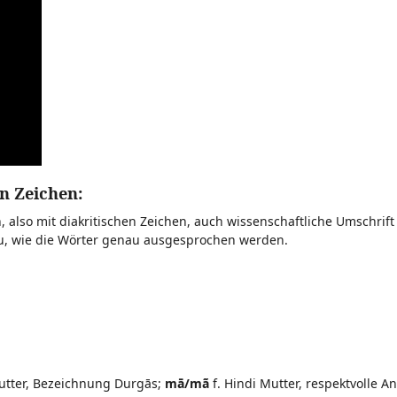
n Zeichen:
, also mit diakritischen Zeichen, auch wissenschaftliche Umschrif
au, wie die Wörter genau ausgesprochen werden.
utter, Bezeichnung Durgās;
mā/mã
f. Hindi Mutter, respektvolle A