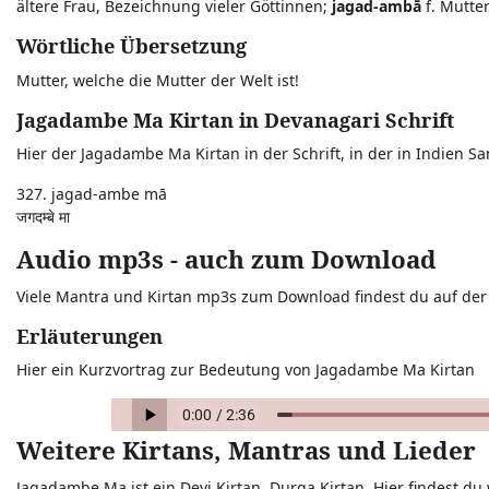
ältere Frau, Bezeichnung vieler Göttinnen;
jagad-ambā
f. Mutter
Wörtliche Übersetzung
Mutter, welche die Mutter der Welt ist!
Jagadambe Ma Kirtan in Devanagari Schrift
Hier der Jagadambe Ma Kirtan in der Schrift, in der in Indien Sa
327. jagad-ambe mā
जगदम्बे मा
Audio mp3s - auch zum Download
Viele Mantra und Kirtan mp3s zum Download findest du auf de
Erläuterungen
Hier ein Kurzvortrag zur Bedeutung von Jagadambe Ma Kirtan
Weitere Kirtans, Mantras und Lieder
Jagadambe Ma ist ein Devi Kirtan, Durga Kirtan. Hier findest du 