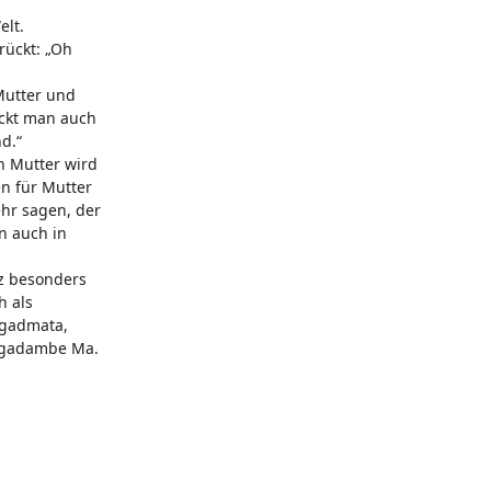
elt.
rückt: „Oh
 Mutter und
ückt man auch
d.“
n Mutter wird
en für Mutter
ehr sagen, der
an auch in
nz besonders
h als
Jagadmata,
„Jagadambe Ma.