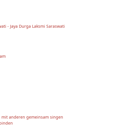
ati - Jaya Durga Laksmi Saraswati
ram
as mit anderen gemeinsam singen
rbinden