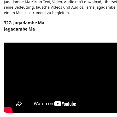
Jagadambe Ma Kirtan Text, Video, Audio mp3 download, Überse
seine Bedeutung, lausche Videos und Audios, lerne Jagadambe Ma
einem Musikinstrument zu begleiten.
327. Jagadambe Ma
Jagadambe Ma