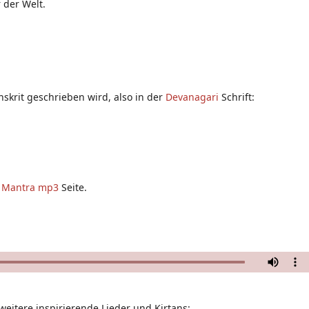
 der Welt.
nskrit geschrieben wird, also in der
Devanagari
Schrift:
r
Mantra mp3
Seite.
weitere inspirierende Lieder und Kirtans: