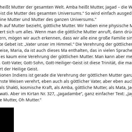
 heißt Mutter der gesamten Welt. Amba heißt Mutter, Jagad – die W
ist die Mutter des gesamten Universums.“ So wird einfach ausged
 meine Mutter und Mutter des ganzen Universums.“
ch auf Mutter bezieht, göttliche Mutter. Wir haben eine physische
ert sich um alles. Wenn man die göttliche Mutter anruft, dann dr
rn, mögen wir auch erkennen, dass wir alle eine große Familie sin
te Gebet ist: „Vater unser im Himmel.“ Die Verehrung der göttliche
ise, Maria, da ist auch dieses Ma enthalten, das in vielen Sprach
bt es kaum eine Verehrung der göttlichen Mutter. Man kann aber m
Gott-Vater, Gott-Sohn, Gott-Heiliger-Geist ist diese Trinität, die m
t der Heilige Geist.
gionen Indiens ist gerade die Verehrung der göttlichen Mutter ga
nste Weisen verehrt, eben auch als göttlicher Vater, aber eben auc
ls Shakti, kosmische Kraft, als Amba, göttliche Mutter, als Mata, 
swati. Aber im Kirtan Nr. 327, „Jagadambe“, ganz einfacher Text: 
 Mutter, Oh Mutter.“