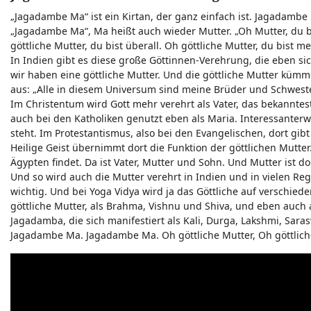
„Jagadambe Ma“ ist ein Kirtan, der ganz einfach ist. Jagadambe
„Jagadambe Ma“, Ma heißt auch wieder Mutter. „Oh Mutter, du b
göttliche Mutter, du bist überall. Oh göttliche Mutter, du bist
In Indien gibt es diese große Göttinnen-Verehrung, die eben si
wir haben eine göttliche Mutter. Und die göttliche Mutter kümm
aus: „Alle in diesem Universum sind meine Brüder und Schweste
Im Christentum wird Gott mehr verehrt als Vater, das bekanntes
auch bei den Katholiken genutzt eben als Maria. Interessanterwe
steht. Im Protestantismus, also bei den Evangelischen, dort gi
Heilige Geist übernimmt dort die Funktion der göttlichen Mutter. 
Ägypten findet. Da ist Vater, Mutter und Sohn. Und Mutter ist dor
Und so wird auch die Mutter verehrt in Indien und in vielen Re
wichtig. Und bei Yoga Vidya wird ja das Göttliche auf verschiede
göttliche Mutter, als Brahma, Vishnu und Shiva, und eben auch a
Jagadamba, die sich manifestiert als Kali, Durga, Lakshmi, Sara
Jagadambe Ma. Jagadambe Ma. Oh göttliche Mutter, Oh göttliche