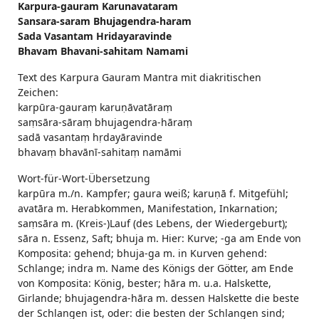
Karpura-gauram Karunavataram
Sansara-saram Bhujagendra-haram
Sada Vasantam Hridayaravinde
Bhavam Bhavani-sahitam Namami
Text des Karpura Gauram Mantra mit diakritischen
Zeichen:
karpūra-gauraṃ karuṇāvatāraṃ
saṃsāra-sāraṃ bhujagendra-hāraṃ
sadā vasantaṃ hṛdayāravinde
bhavaṃ bhavānī-sahitaṃ namāmi
Wort-für-Wort-Übersetzung
karpūra m./n. Kampfer; gaura weiß; karuṇā f. Mitgefühl;
avatāra m. Herabkommen, Manifestation, Inkarnation;
saṃsāra m. (Kreis-)Lauf (des Lebens, der Wiedergeburt);
sāra n. Essenz, Saft; bhuja m. Hier: Kurve; -ga am Ende von
Komposita: gehend; bhuja-ga m. in Kurven gehend:
Schlange; indra m. Name des Königs der Götter, am Ende
von Komposita: König, bester; hāra m. u.a. Halskette,
Girlande; bhujagendra-hāra m. dessen Halskette die beste
der Schlangen ist, oder: die besten der Schlangen sind;