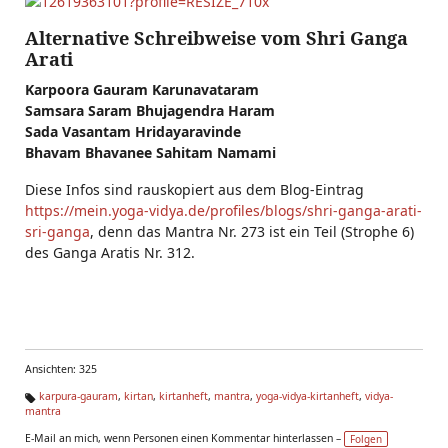
Alternative Schreibweise vom Shri Ganga
Arati
Karpoora Gauram Karunavataram
Samsara Saram Bhujagendra Haram
Sada Vasantam Hridayaravinde
Bhavam Bhavanee Sahitam Namami
Diese Infos sind rauskopiert aus dem Blog-Eintrag
https://mein.yoga-vidya.de/profiles/blogs/shri-ganga-arati-
sri-ganga
,
denn das Mantra Nr. 273 ist ein Teil (Strophe 6)
des Ganga Aratis Nr. 312.
Ansichten: 325
karpura-gauram
,
kirtan
,
kirtanheft
,
mantra
,
yoga-vidya-kirtanheft
,
vidya-
mantra
Ta
g
E-Mail an mich, wenn Personen einen Kommentar hinterlassen –
Folgen
s: