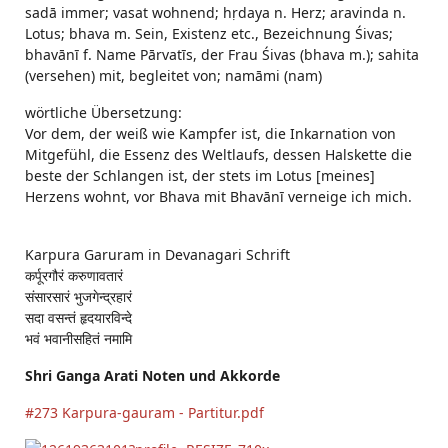
sadā immer; vasat wohnend; hṛdaya n. Herz; aravinda n.
Lotus; bhava m. Sein, Existenz etc., Bezeichnung Śivas;
bhavānī f. Name Pārvatīs, der Frau Śivas (bhava m.); sahita
(versehen) mit, begleitet von; namāmi (nam)
wörtliche Übersetzung:
Vor dem, der weiß wie Kampfer ist, die Inkarnation von
Mitgefühl, die Essenz des Weltlaufs, dessen Halskette die
beste der Schlangen ist, der stets im Lotus [meines]
Herzens wohnt, vor Bhava mit Bhavānī verneige ich mich.
Karpura Garuram in Devanagari Schrift
कर्पूरगौरं करुणावतारं
संसारसारं भुजगेन्द्रहारं
सदा वसन्तं हृदयारविन्दे
भवं भवानीसहितं नमामि
Shri Ganga Arati Noten und Akkorde
#273 Karpura-gauram - Partitur.pdf