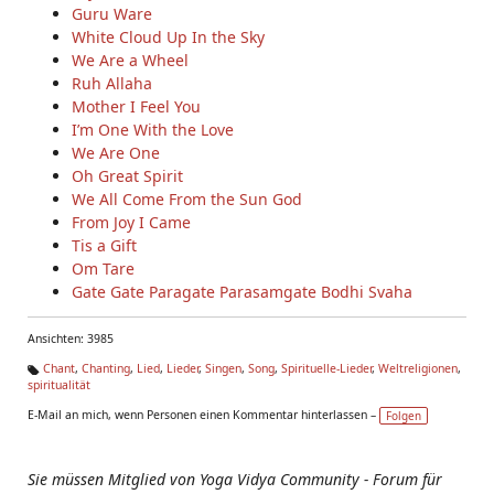
Guru Ware
White Cloud Up In the Sky
We Are a Wheel
Ruh Allaha
Mother I Feel You
I’m One With the Love
We Are One
Oh Great Spirit
We All Come From the Sun God
From Joy I Came
Tis a Gift
Om Tare
Gate Gate Paragate Parasamgate Bodhi Svaha
Ansichten: 3985
Chant
,
Chanting
,
Lied
,
Lieder
,
Singen
,
Song
,
Spirituelle-Lieder
,
Weltreligionen
,
spiritualität
Ta
g
E-Mail an mich, wenn Personen einen Kommentar hinterlassen –
Folgen
s:
Sie müssen Mitglied von Yoga Vidya Community - Forum für