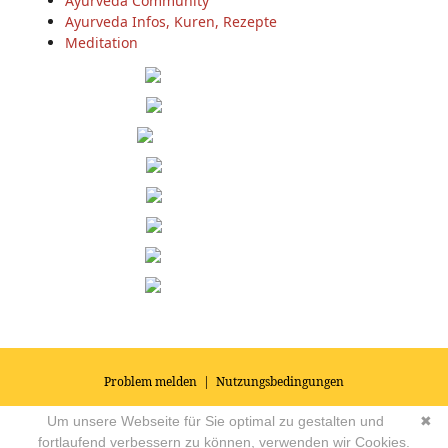
Ayurveda Community
Ayurveda Infos, Kuren, Rezepte
Meditation
Problem melden
|
Nutzungsbedingungen
© 2026
Impressum
|
Datenschutz
|
AGB's
| Yoga Vidya Community -
Um unsere Webseite für Sie optimal zu gestalten und
✖
Forum für Yoga, Meditation und Ayurveda
Powered by
fortlaufend verbessern zu können, verwenden wir Cookies.