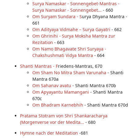
Surya Namaskar - Sonnengebet-Mantras -
Surya Namaskar - Sonnengebet...
- 660
Om Suryam Sundara - S
urya Dhyana Mantra -
661
Om Adityaya Vidmahe – Surya Gayatri
- 662
Om Ghrinihi - Surya Moksha Mantra zur
Rezitation
- 663
Om Namo Bhagavate Shri Suryaya -
Chakshushmati Vidya Mantra
- 664
Shanti Mantras - F
riedens-Mantras, 670
Om Sham No Mitra Sham Varunaha
- Shanti
Mantra 670a
Om Sahanav avatu
- Shanti Mantra 670b
Om Apyayantu Mamangani
- Shanti Mantra
670c
Om Bhadram Karnebhih
- Shanti Mantra 670d
Pratama Stotram von Shri Shankaracharya
(Morgenverse vor der Medita...
- 680
Hymne nach der Meditation
-681