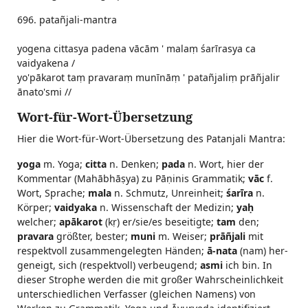
696. patañjali-mantra
yogena cittasya padena vācām ' malaṃ śarīrasya ca
vaidyakena /
yo'pākarot taṃ pravaraṃ munīnāṃ ' patañjaliṃ prāñjalir
ānato'smi //
Wort-für-Wort-Übersetzung
Hier die Wort-für-Wort-Übersetzung des Patanjali Mantra:
yoga
m. Yoga;
citta
n. Denken;
pada
n. Wort, hier der
Kommentar (Mahābhāṣya) zu Pāṇinis Grammatik;
vāc
f.
Wort, Sprache;
mala
n. Schmutz, Unreinheit;
śarīra
n.
Körper;
vaidyaka
n. Wissenschaft der Medizin;
yaḥ
welcher;
apākarot
(kṛ) er/sie/es beseitigte;
tam
den;
pravara
größter, bester;
muni
m. Weiser;
prāñjali
mit
respektvoll zusammengelegten Händen;
ā-nata
(nam) her-
geneigt, sich (respektvoll) verbeugend;
asmi
ich bin. In
dieser Strophe werden die mit großer Wahrscheinlichkeit
unterschiedlichen Verfasser (gleichen Namens) von