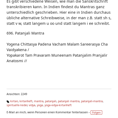
Es gibt verschiedene Weisen, wie man die Sanskritschrift
transkribieren kann. In Indien findest du Mantras ganz
unterschiedlich geschrieben. Hier eine in Indien durchaus
übliche alternative Schreibweise, in der man z.B. statt sh s,
statt v w, statt langem u oo und statt langem i ee schreibt.
696. Patanjali Mantra
Yogena Chittasya Padena Vacham Malam Sareerasya Cha
Vaidyakena /
Yopakarot Tam Pravaram Muneenam Patanjalim Pranjalir
Anatosmi //
Ansichten: 2249
kirtan
,
kirtanheft
,
mantra
,
patanjali
,
patanjali mantra
,
patanjali-mantra
,
spirituelle-lieder
,
vidya
,
yoga
,
yoga-vidya-kirtanheft
Ta
g
E-Mail an mich, wenn Personen einen Kommentar hinterlassen –
Folgen
s: