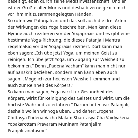
beseitigt, eben durch seine Medizinwissenschaft. Und er
ist der Größte aller Munis und deshalb verneige ich mich
vor ihm mit zusammengelegten Händen.
So rufen wir Patanjali an und das soll auch die drei Arten
der Wirkungen des Yoga beschreiben. Man kann diese
Hymne auch rezitieren vor der Yogapraxis und es gibt eine
bestimmte Yoga-Richtung, die dieses Patanjali Mantra
regelmäßig vor der Yogapraxis rezitiert. Dort kann man
eben sagen: „Ich übe jetzt Yoga, um meinen Geist zu
reinigen. Ich übe jetzt Yoga, um Zugang zur Weisheit zu
bekommen.“ Denn „Padena Vacham“ kann man nicht nur
auf Sanskrit beziehen, sondern man kann eben auch
sagen: „Möge ich zur höchsten Weisheit kommen und
auch zur Reinheit des Körpers.“
So kann man sagen, Yoga wirkt für Gesundheit des
Körpers, wirkt für Reinigung des Geistes und wirkt, um die
höchste Wahrheit zu erfahren.“ Darum bitten wir Patanjali,
deshalb wollen wir Yoga üben. Und daher: „Yogena
Chittasya Padena Vacha Malam Sharirasya Cha Vaidyakena
Yopakarottam Pravaram Muninam Patanjalim
Pranjaliranatosmi.“