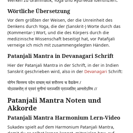
Werken zu Grammatik, Yoga und Āyurveda identifiziert.
Wörtliche Übersetzung
Vor dem größten der Weisen, der die Unreinheit des
Denkens durch Yoga, die der (Sanskrit-) Worte durch das
(Kommentar-) Wort, und die des Körpers durch die
medizinische Wissenschaft beseitigt hat, vor Patañjali
verneige ich mich mit zusammengelegten Händen.
Patanjali Mantra in Devanagari Schrift
Hier der Patanjali Mantra in der Schrift, in der in Indien
Sanskrit geschrieben wird, also in der
Devanagari
Schrift:
योगेन चित्तस्य पदेन वाचाम् मलं शरीरस्य च वैद्यकेन /
योऽपाकरोत् तं प्रवरं मुनीनां पतञ्जलिं प्राञ्जलिर् आनतोऽस्मि //
Patanjali Mantra Noten und
Akkorde
Patanjali Mantra Harmonium Lern-Video
Sukadev spielt auf dem Harmonium Patanjali Mantra,