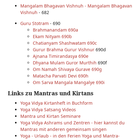
Mangalam Bhagavan Vishnuh - Mangalam Bhagavan
Vishnuh
- 682
Guru Stotram
- 690
Brahmanandam 690a
Ekam Nityam 690b
Chatianyam Shashwatam 690c
Gurur Brahma Gurur Vishnur
690d
Ajnana Timirandasya 690e
Dhyana Mulam Guror Murthih
690f
Om Namah Shivaya Gurave 690g
Matacha Parvati Devi 690h
Om Sarva Mangala Mangalye 690i
Links zu Mantras und Kirtans
Yoga Vidya Kirtanheft in Buchform
Yoga Vidya Satsang Videos
Mantra und Kirtan Seminare
Yoga Vidya Ashrams und Zentren - hier kannst du
Mantras mit anderen gemeinsam singen
Yoga - Urlaub - in den Ferien Yoga und Mantra-