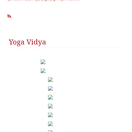
R
SS
Yoga Vidya