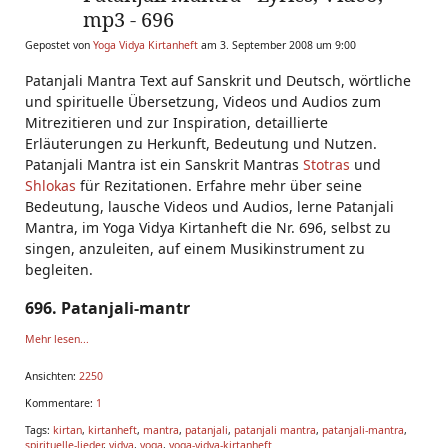
mp3 - 696
Gepostet von
Yoga Vidya Kirtanheft
am 3. September 2008 um 9:00
Patanjali Mantra Text auf Sanskrit und Deutsch, wörtliche
und spirituelle Übersetzung, Videos und Audios zum
Mitrezitieren und zur Inspiration, detaillierte
Erläuterungen zu Herkunft, Bedeutung und Nutzen.
Patanjali Mantra ist ein Sanskrit Mantras
Stotras
und
Shlokas
für Rezitationen. Erfahre mehr über seine
Bedeutung, lausche Videos und Audios, lerne Patanjali
Mantra, im Yoga Vidya Kirtanheft die Nr. 696, selbst zu
singen, anzuleiten, auf einem Musikinstrument zu
begleiten.
696. Patanjali-mantr
Mehr lesen...
Ansichten:
2250
Kommentare:
1
Tags:
kirtan
,
kirtanheft
,
mantra
,
patanjali
,
patanjali mantra
,
patanjali-mantra
,
spirituelle-lieder
,
vidya
,
yoga
,
yoga-vidya-kirtanheft