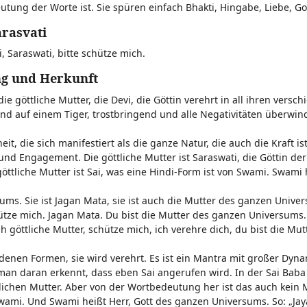
utung der Worte ist. Sie spüren einfach Bhakti, Hingabe, Liebe, G
arasvati
 Saraswati, bitte schütze mich.
ng und Herkunft
e göttliche Mutter, die Devi, die Göttin verehrt in all ihren versc
itend auf einem Tiger, trostbringend und alle Negativitäten überwi
, die sich manifestiert als die ganze Natur, die auch die Kraft is
und Engagement. Die göttliche Mutter ist Saraswati, die Göttin de
öttliche Mutter ist Sai, was eine Hindi-Form ist von Swami. Swami 
rsums. Sie ist Jagan Mata, sie ist auch die Mutter des ganzen Univ
chütze mich. Jagan Mata. Du bist die Mutter des ganzen Universums. 
göttliche Mutter, schütze mich, ich verehre dich, du bist die Mut
iedenen Formen, sie wird verehrt. Es ist ein Mantra mit großer Dyn
 man daran erkennt, dass eben Sai angerufen wird. In der Sai Baba
tlichen Mutter. Aber von der Wortbedeutung her ist das auch kein
 Swami. Und Swami heißt Herr, Gott des ganzen Universums. So: „Ja