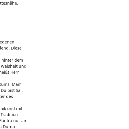
ottesnähe.
hiedenen
ndend. Diese
t hinter dem
r Weisheit und
heißt Herr
ersums. Mam
Du bist Sai,
ter des
amik und mit
 Tradition
 Mantra nur an
ya Durga