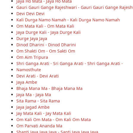
Jaya Ho Mata - Jaya Ho Mata
Gauri Gauri Gange Rajeshwari - Gauri Gauri Gange Rajesh
Devi Devi Devi
Kali Durga Namo Namah - Kali Durga Namo Namah
Om Mata Kali - Om Mata Kali
Jaya Durge Kali - Jaya Durge Kali
Durge Jaya Jaya
Dinod Dharini - Dinod Dharini
Om Shakti Om - Om Sakti Om
Om Aim Tripura
Shri Ganga Arati - Sri Ganga Arati - Shri Ganga Arati -
Namosthute
Devi Arati - Devi Arati
Jaya Ambe
Bhaja Mana Ma - Bhaja Mana Ma
Jaya Ma - Jaya Ma
Sita Rama - Sita Rama
Jaya Jagad Ambe
Jay Mata Kali - Jay Mata Kali
Om Kali Om Mata - Om Kali Om Mata
Om Parvati Ananda Ma
Shanti Jaya Jaya Jaya - Santi Jaya Jaya Jaya