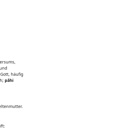
versums,
 und
Gott, häufig
h;
pāhi
eltenmutter.
ft: