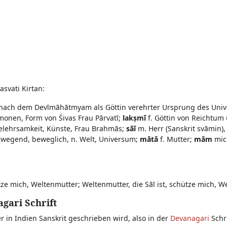
svati Kirtan:
 nach dem Devīmāhātmyam als Göttin verehrter Ursprung des Uni
onen, Form von Śivas Frau Pārvatī;
lakṣmī
f. Göttin von Reichtum
Gelehrsamkeit, Künste, Frau Brahmās;
sāī
m. Herr (Sanskrit svāmin), 
wegend, beweglich, n. Welt, Universum;
mātā
f. Mutter;
mām
mic
ütze mich, Weltenmutter; Weltenmutter, die Sāī ist, schütze mich, W
gari Schrift
er in Indien Sanskrit geschrieben wird, also in der
Devanagari
Schri