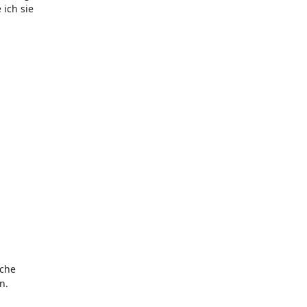
 ich sie
iche
n.