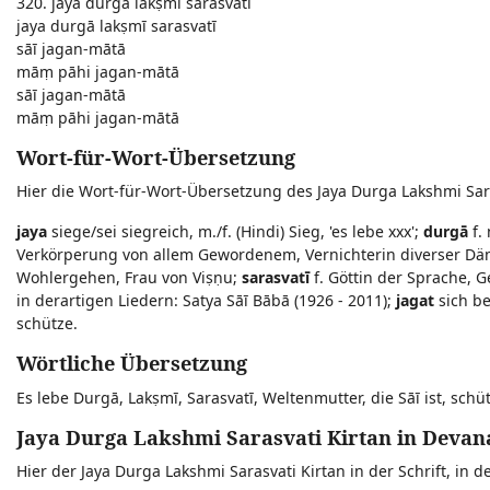
320. jaya durgā lakṣmī sarasvatī
jaya durgā lakṣmī sarasvatī
sāī jagan-mātā
māṃ pāhi jagan-mātā
sāī jagan-mātā
māṃ pāhi jagan-mātā
Wort-für-Wort-Übersetzung
Hier die Wort-für-Wort-Übersetzung des Jaya Durga Lakshmi Sara
jaya
siege/sei siegreich, m./f. (Hindi) Sieg, 'es lebe xxx';
durgā
f.
Verkörperung von allem Gewordenem, Vernichterin diverser Däm
Wohlergehen, Frau von Viṣṇu;
sarasvatī
f. Göttin der Sprache, 
in derartigen Liedern: Satya Sāī Bābā (1926 - 2011);
jagat
sich be
schütze.
Wörtliche Übersetzung
Es lebe Durgā, Lakṣmī, Sarasvatī, Weltenmutter, die Sāī ist, sch
Jaya Durga Lakshmi Sarasvati Kirtan in Devana
Hier der Jaya Durga Lakshmi Sarasvati Kirtan in der Schrift, in d