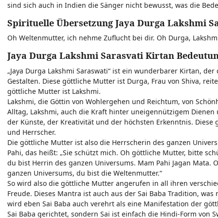
sind sich auch in Indien die Sänger nicht bewusst, was die Bede
Spirituelle Übersetzung Jaya Durga Lakshmi S
Oh Weltenmutter, ich nehme Zuflucht bei dir. Oh Durga, Lakshmi,
Jaya Durga Lakshmi Sarasvati Kirtan Bedeutu
„Jaya Durga Lakshmi Saraswati“ ist ein wunderbarer Kirtan, der di
Gestalten. Diese göttliche Mutter ist Durga, Frau von Shiva, re
göttliche Mutter ist Lakshmi.
Lakshmi, die Göttin von Wohlergehen und Reichtum, von Schönheit
Alltag, Lakshmi, auch die Kraft hinter uneigennützigem Dienen 
der Künste, der Kreativität und der höchsten Erkenntnis. Diese g
und Herrscher.
Die göttliche Mutter ist also die Herrscherin des ganzen Unive
Pahi, das heißt: „Sie schützt mich. Oh göttliche Mutter, bitte s
du bist Herrin des ganzen Universums. Mam Pahi Jagan Mata. Oh 
ganzen Universums, du bist die Weltenmutter.“
So wird also die göttliche Mutter angerufen in all ihren versch
Freude. Dieses Mantra ist auch aus der Sai Baba Tradition, was
wird eben Sai Baba auch verehrt als eine Manifestation der göt
Sai Baba gerichtet, sondern Sai ist einfach die Hindi-Form von