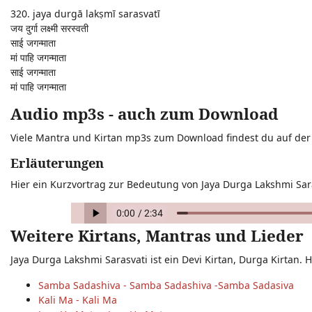
320. jaya durgā lakṣmī sarasvatī
जय दुर्गा लक्ष्मी सरस्वती
साई जगन्माता
मां पाहि जगन्माता
साई जगन्माता
मां पाहि जगन्माता
Audio mp3s - auch zum Download
Viele Mantra und Kirtan mp3s zum Download findest du auf de
Erläuterungen
Hier ein Kurzvortrag zur Bedeutung von Jaya Durga Lakshmi Sara
Weitere Kirtans, Mantras und Lieder
Jaya Durga Lakshmi Sarasvati ist ein Devi Kirtan, Durga Kirtan. H
Samba Sadashiva - Samba Sadashiva -Samba Sadasiva
Kali Ma - Kali Ma