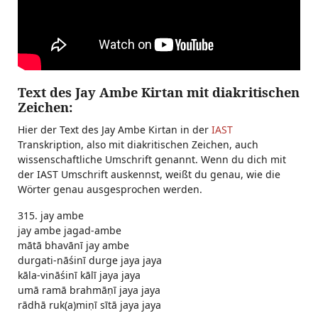
Text des Jay Ambe Kirtan mit diakritischen
Zeichen:
Hier der Text des Jay Ambe Kirtan in der
IAST
Transkription, also mit diakritischen Zeichen, auch
wissenschaftliche Umschrift genannt. Wenn du dich mit
der IAST Umschrift auskennst, weißt du genau, wie die
Wörter genau ausgesprochen werden.
315. jay ambe
jay ambe jagad-ambe
mātā bhavānī jay ambe
durgati-nāśinī durge jaya jaya
kāla-vināśinī kālī jaya jaya
umā ramā brahmāṇī jaya jaya
rādhā ruk(a)miṇī sītā jaya jaya