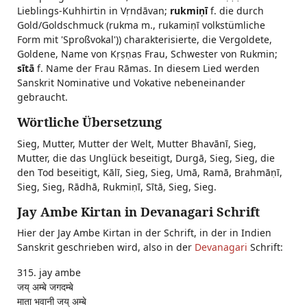
Lieblings-Kuhhirtin in Vṛndāvan;
rukmiṇī
f. die durch
Gold/Goldschmuck (rukma m., rukamiṇī volkstümliche
Form mit 'Sproßvokal')) charakterisierte, die Vergoldete,
Goldene, Name von Kṛṣṇas Frau, Schwester von Rukmin;
sītā
f. Name der Frau Rāmas. In diesem Lied werden
Sanskrit Nominative und Vokative nebeneinander
gebraucht.
Wörtliche Übersetzung
Sieg, Mutter, Mutter der Welt, Mutter Bhavānī, Sieg,
Mutter, die das Unglück beseitigt, Durgā, Sieg, Sieg, die
den Tod beseitigt, Kālī, Sieg, Sieg, Umā, Ramā, Brahmāṇī,
Sieg, Sieg, Rādhā, Rukmiṇī, Sītā, Sieg, Sieg.
Jay Ambe Kirtan in Devanagari Schrift
Hier der Jay Ambe Kirtan in der Schrift, in der in Indien
Sanskrit geschrieben wird, also in der
Devanagari
Schrift:
315. jay ambe
जय् अम्बे जगदम्बे
माता भवानी जय् अम्बे