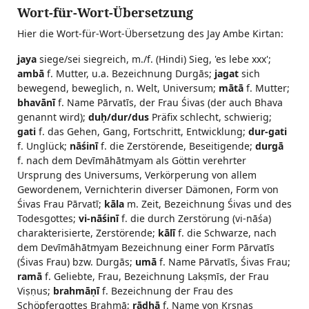
Wort-für-Wort-Übersetzung
Hier die Wort-für-Wort-Übersetzung des Jay Ambe Kirtan:
jaya
siege/sei siegreich, m./f. (Hindi) Sieg, 'es lebe xxx';
ambā
f. Mutter, u.a. Bezeichnung Durgās;
jagat
sich
bewegend, beweglich, n. Welt, Universum;
mātā
f. Mutter;
bhavānī
f. Name Pārvatīs, der Frau Śivas (der auch Bhava
genannt wird);
duḥ/dur/dus
Präfix schlecht, schwierig;
gati
f. das Gehen, Gang, Fortschritt, Entwicklung;
dur-gati
f. Unglück;
nāśinī
f. die Zerstörende, Beseitigende;
durgā
f. nach dem Devīmāhātmyam als Göttin verehrter
Ursprung des Universums, Verkörperung von allem
Gewordenem, Vernichterin diverser Dämonen, Form von
Śivas Frau Pārvatī;
kāla
m. Zeit, Bezeichnung Śivas und des
Todesgottes;
vi-nāśinī
f. die durch Zerstörung (vi-nāśa)
charakterisierte, Zerstörende;
kālī
f. die Schwarze, nach
dem Devīmāhātmyam Bezeichnung einer Form Pārvatīs
(Śivas Frau) bzw. Durgās;
umā
f. Name Pārvatīs, Śivas Frau;
ramā
f. Geliebte, Frau, Bezeichnung Lakṣmīs, der Frau
Viṣṇus;
brahmāṇī
f. Bezeichnung der Frau des
Schöpfergottes Brahmā;
rādhā
f. Name von Kṛṣṇas