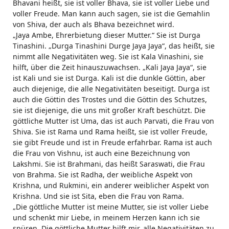
Bhavani heißt, sie ist voller Bhava, sie ist voller Liebe und
voller Freude. Man kann auch sagen, sie ist die Gemahlin
von Shiva, der auch als Bhava bezeichnet wird.
„Jaya Ambe, Ehrerbietung dieser Mutter.“ Sie ist Durga
Tinashini. „Durga Tinashini Durge Jaya Jaya“, das heißt, sie
nimmt alle Negativitäten weg. Sie ist Kala Vinashini, sie
hilft, über die Zeit hinauszuwachsen. „Kali Jaya Jaya“, sie
ist Kali und sie ist Durga. Kali ist die dunkle Göttin, aber
auch diejenige, die alle Negativitäten beseitigt. Durga ist
auch die Göttin des Trostes und die Göttin des Schutzes,
sie ist diejenige, die uns mit großer Kraft beschützt. Die
göttliche Mutter ist Uma, das ist auch Parvati, die Frau von
Shiva. Sie ist Rama und Rama heißt, sie ist voller Freude,
sie gibt Freude und ist in Freude erfahrbar. Rama ist auch
die Frau von Vishnu, ist auch eine Bezeichnung von
Lakshmi. Sie ist Brahmani, das heißt Saraswati, die Frau
von Brahma. Sie ist Radha, der weibliche Aspekt von
Krishna, und Rukmini, ein anderer weiblicher Aspekt von
Krishna. Und sie ist Sita, eben die Frau von Rama.
„Die göttliche Mutter ist meine Mutter, sie ist voller Liebe
und schenkt mir Liebe, in meinem Herzen kann ich sie
spüren. Die göttliche Mutter hilft mir, alle Negativitäten zu