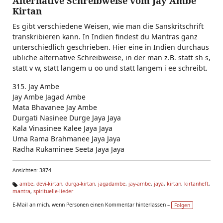
Alternative Schreibweise vom Jay Ambe
Kirtan
Es gibt verschiedene Weisen, wie man die Sanskritschrift
transkribieren kann. In Indien findest du Mantras ganz
unterschiedlich geschrieben. Hier eine in Indien durchaus
übliche alternative Schreibweise, in der man z.B. statt sh s,
statt v w, statt langem u oo und statt langem i ee schreibt.
315. Jay Ambe
Jay Ambe Jagad Ambe
Mata Bhavanee Jay Ambe
Durgati Nasinee Durge Jaya Jaya
Kala Vinasinee Kalee Jaya Jaya
Uma Rama Brahmanee Jaya Jaya
Radha Rukaminee Seeta Jaya Jaya
Ansichten: 3874
ambe
,
devi-kirtan
,
durga-kirtan
,
jagadambe
,
jay-ambe
,
jaya
,
kirtan
,
kirtanheft
,
mantra
,
spirituelle-lieder
Ta
g
E-Mail an mich, wenn Personen einen Kommentar hinterlassen –
Folgen
s: