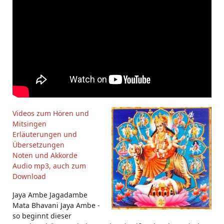
Videos zum Hören und
Mitsingen
Erläuterungen und
Übersetzungen
Noten und Akkorde
Audio mp3, auch zum
Download
Jaya Ambe Jagadambe
Mata Bhavani Jaya Ambe -
so beginnt dieser