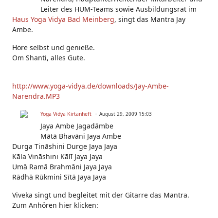
Leiter des HUM-Teams sowie Ausbildungsrat im
Haus Yoga Vidya Bad Meinberg
, singt das Mantra Jay
Ambe.
Höre selbst und genieße.
Om Shanti, alles Gute.
http://www.yoga-vidya.de/downloads/Jay-Ambe-
Narendra.MP3
Yoga Vidya Kirtanheft
August 29, 2009 15:03
Jaya Ambe Jagadāmbe
Mātā Bhavāni Jaya Ambe
Durga Tināshini Durge Jaya Jaya
Kāla Vināshini Kālī Jaya Jaya
Umā Ramā Brahmāni Jaya Jaya
Rādhā Rūkmini Sītā Jaya Jaya
Viveka singt und begleitet mit der Gitarre das Mantra.
Zum Anhören hier klicken: