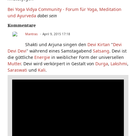
Bei Yoga Vidya Community - Forum für Yoga, Meditation
und Ayurveda
dabei sein
Kommentare
Mantras
April 9, 2015 17:18
Shakti und Arjuna singen den
Devi
Kirtan
"
Devi
Devi Devi
" während eines Samstagabend
Satsang
. Devi ist
die göttliche
Energie
in weiblicher Form der universellen
Mutter
. Devi wird verkörpert in Gestalt von
Durga
,
Lakshmi
,
Saraswati
und
Kali
.