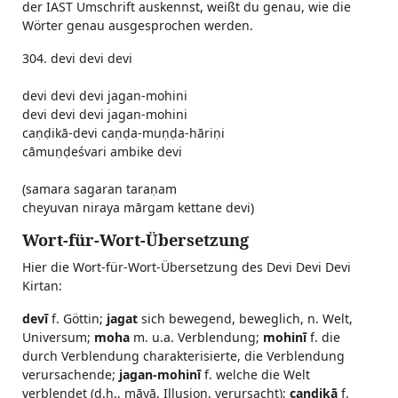
der IAST Umschrift auskennst, weißt du genau, wie die
Wörter genau ausgesprochen werden.
304. devi devi devi
devi devi devi jagan-mohini
devi devi devi jagan-mohini
caṇḍikā-devi caṇḍa-muṇḍa-hāriṇi
cāmuṇḍeśvari ambike devi
(samara sagaran taraṇam
cheyuvan niraya mārgam kettane devi)
Wort-für-Wort-Übersetzung
Hier die Wort-für-Wort-Übersetzung des Devi Devi Devi
Kirtan:
devī
f. Göttin;
jagat
sich bewegend, beweglich, n. Welt,
Universum;
moha
m. u.a. Verblendung;
mohinī
f. die
durch Verblendung charakterisierte, die Verblendung
verursachende;
jagan-mohinī
f. welche die Welt
verblendet (d.h., māyā, Illusion, verursacht);
caṇḍikā
f.