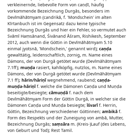
verkleinernde, liebevolle Form von caṇḍī, häufig
vorkommende Bezeichnung Durgās, besonders im
Devīmāhātmyam (candrikā, f. 'Mondschein' im alten
Kīrtanbuch ist im Gegensatz dazu keine typische
Bezeichnung Durgās und hier ein Fehler, so vermutet auch
Svāmī Haṃsānand, Śivānand Āśram, Rishikesh, September
2012, auch wenn die Göttin in Devīmāhātmyam 5.10
einmal jyotsnā, 'Mondschein,' genannt wird);
caṇḍa
gewalttätig, leidenschaftlich, zornig, m. Name eines
Dämons, der von Durgā getötet wurde (Devīmāhātmyam
7.1ff);
muṇḍa
rasiert, kahlköpfig, nutzlos, m. Name eines
Dämons, der von Durgā getötet wurde (Devīmāhātmyam
7.1 ff);
hārin/hāriṇī
wegnehmend, raubend;
caṇḍa-
muṇḍa-hāriṇī
f. welche die Dämonen Caṇḍa und Muṇḍa
beseitigte/besiegte;
cāmuṇḍā
f. nach dem
Devīmāhātmyam Form der Göttin Durgā, in welcher sie die
Dämonen Caṇḍa und Muṇḍa besiegte;
īśvarī
f. Herrin,
Göttin, Bezeichnung verschiedener Göttinnen;
ambikā
f.
Form des Respekts und der Zuneigung von ambā, Mutter,
Bezeichnung Durgās;
saṃsāra
m. (Kreis-)Lauf (des Lebens,
von Geburt und Tod); Rest Tamil.