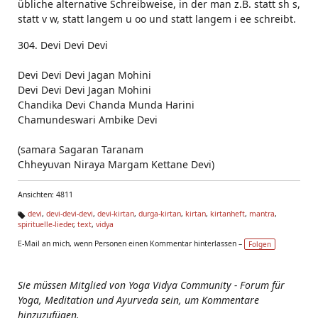
übliche alternative Schreibweise, in der man z.B. statt sh s,
statt v w, statt langem u oo und statt langem i ee schreibt.
304. Devi Devi Devi
Devi Devi Devi Jagan Mohini
Devi Devi Devi Jagan Mohini
Chandika Devi Chanda Munda Harini
Chamundeswari Ambike Devi
(samara Sagaran Taranam
Chheyuvan Niraya Margam Kettane Devi)
Ansichten: 4811
devi
,
devi-devi-devi
,
devi-kirtan
,
durga-kirtan
,
kirtan
,
kirtanheft
,
mantra
,
spirituelle-lieder
,
text
,
vidya
Ta
g
E-Mail an mich, wenn Personen einen Kommentar hinterlassen –
Folgen
s:
Sie müssen Mitglied von Yoga Vidya Community - Forum für
Yoga, Meditation und Ayurveda sein, um Kommentare
hinzuzufügen.