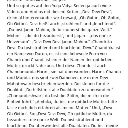
Und so gibt es auf den Yoga Vidya Seiten ja auch viele
Videos und Audios mit diesem Kirtan. „Devi Devi Devi“,
dreimal hintereinander wird gesagt, „Oh Göttin, Oh Göttin,
Oh Göttin“. Devi heißt auch „strahlend“ und „leuchtend“.
„Du bist Jagan Mohini, du bezauberst die ganze Welt.“
Mohini – „die du bezauberst“, und Jagan – „das ganze
Universum“. „Devi Devi Devi Jagan Mohini.“ „Chandrika
Devi. Du bist strahlend und leuchtend, Devi.“ Chandrika ist
ein Name von Durga, es ist eine liebevolle Form von
Chandi und Chandi ist einer der Namen der göttlichen
Mutter, drückt Nähe aus. Und diese Chandi ist auch
Chandamunda Harini, sie hat überwunden, Harini, Chanda
und Munda, das sind zwei Dämonen, die in der Devi
Mahatmyam beschrieben werden. Die stehen für die
Dualität: „Du hilfst mir, alle Dualitäten zu überwinden.“
„Chamundeshwari, du bist die Göttin, die mich in die
Einheit führt.“ „Ambika, du bist die göttliche Mutter, bitte
lasse mich dich erfahren als meine Mutter.“ Und, „Devi –
Oh Göttin“. So: „Devi Devi Devi, Oh göttliche Mutter, du
bezauberst die ganze Welt. Du bist strahlend und
leuchtend. Du überwindest alle Dualitäten. Du bist meine