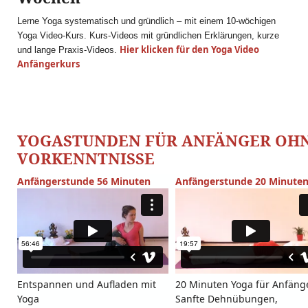
Lerne Yoga systematisch und gründlich – mit einem 10-wöchigen
Yoga Video-Kurs. Kurs-Videos mit gründlichen Erklärungen, kurze
Hier klicken für den Yoga Video
und lange Praxis-Videos.
Anfängerkurs
YOGASTUNDEN FÜR ANFÄNGER OH
VORKENNTNISSE
Anfängerstunde 56 Minuten
Anfängerstunde 20 Minute
Entspannen und Aufladen mit
20 Minuten Yoga für Anfänge
Yoga
Sanfte Dehnübungen,