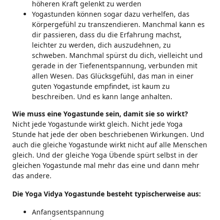
höheren Kraft gelenkt zu werden
Yogastunden können sogar dazu verhelfen, das
Körpergefühl zu transzendieren. Manchmal kann es
dir passieren, dass du die Erfahrung machst,
leichter zu werden, dich auszudehnen, zu
schweben. Manchmal spürst du dich, vielleicht und
gerade in der Tiefenentspannung, verbunden mit
allen Wesen. Das Glücksgefühl, das man in einer
guten Yogastunde empfindet, ist kaum zu
beschreiben. Und es kann lange anhalten.
Wie muss eine Yogastunde sein, damit sie so wirkt?
Nicht jede Yogastunde wirkt gleich. Nicht jede Yoga
Stunde hat jede der oben beschriebenen Wirkungen. Und
auch die gleiche Yogastunde wirkt nicht auf alle Menschen
gleich. Und der gleiche Yoga Übende spürt selbst in der
gleichen Yogastunde mal mehr das eine und dann mehr
das andere.
Die Yoga Vidya Yogastunde besteht typischerweise aus:
Anfangsentspannung