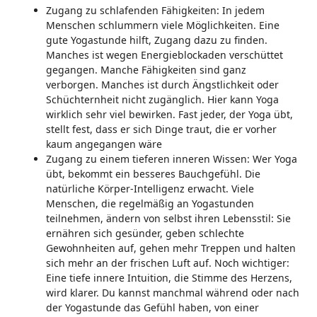
Zugang zu schlafenden Fähigkeiten: In jedem
Menschen schlummern viele Möglichkeiten. Eine
gute Yogastunde hilft, Zugang dazu zu finden.
Manches ist wegen Energieblockaden verschüttet
gegangen. Manche Fähigkeiten sind ganz
verborgen. Manches ist durch Ängstlichkeit oder
Schüchternheit nicht zugänglich. Hier kann Yoga
wirklich sehr viel bewirken. Fast jeder, der Yoga übt,
stellt fest, dass er sich Dinge traut, die er vorher
kaum angegangen wäre
Zugang zu einem tieferen inneren Wissen: Wer Yoga
übt, bekommt ein besseres Bauchgefühl. Die
natürliche Körper-Intelligenz erwacht. Viele
Menschen, die regelmäßig an Yogastunden
teilnehmen, ändern von selbst ihren Lebensstil: Sie
ernähren sich gesünder, geben schlechte
Gewohnheiten auf, gehen mehr Treppen und halten
sich mehr an der frischen Luft auf. Noch wichtiger:
Eine tiefe innere Intuition, die Stimme des Herzens,
wird klarer. Du kannst manchmal während oder nach
der Yogastunde das Gefühl haben, von einer