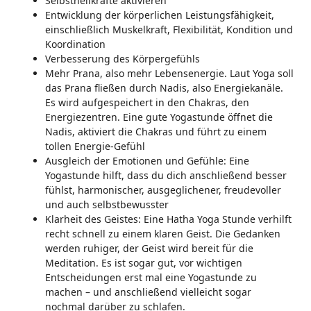
Selbstheilkräfte aktivieren
Entwicklung der körperlichen Leistungsfähigkeit,
einschließlich Muskelkraft, Flexibilität, Kondition und
Koordination
Verbesserung des Körpergefühls
Mehr Prana, also mehr Lebensenergie. Laut Yoga soll
das Prana fließen durch Nadis, also Energiekanäle.
Es wird aufgespeichert in den Chakras, den
Energiezentren. Eine gute Yogastunde öffnet die
Nadis, aktiviert die Chakras und führt zu einem
tollen Energie-Gefühl
Ausgleich der Emotionen und Gefühle: Eine
Yogastunde hilft, dass du dich anschließend besser
fühlst, harmonischer, ausgeglichener, freudevoller
und auch selbstbewusster
Klarheit des Geistes: Eine Hatha Yoga Stunde verhilft
recht schnell zu einem klaren Geist. Die Gedanken
werden ruhiger, der Geist wird bereit für die
Meditation. Es ist sogar gut, vor wichtigen
Entscheidungen erst mal eine Yogastunde zu
machen – und anschließend vielleicht sogar
nochmal darüber zu schlafen.