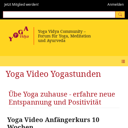
Jetzt Mitglied werden!
Anmelden
Yoga Video Yogastunden
Übe Yoga zuhause - erfahre neue
Entspannung und Positivität
Yoga Video Anfängerkurs 10
Wochen