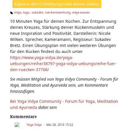
Kopiere den Einbettungscode dieses Videos
e
n:
vidya
,
tags:
,
sukadev
,
rueckenstaerkung
,
vidya-asanas
Ta
10 Minuten Yoga für deinen Rüchen. Zur Entspannung
g
s:
deines Kreuzes, Stärkung deiner Rückenmuskeln und
neue Inspiration und Positivität. Darstellerin: Nicole
Wilken. Sprecher, Kameramann, Regisseur: Sukadev
Bretz. Einen Übungsplan mit vielen weiteren Übungen
für den Rücken findest du auch unter
https://www.yoga-vidya.de/yoga-
uebungen/reihe/38797-yoga-vidya-uebungsreihe-fuer-
den-ruecken-37768/
Sie müssen Mitglied von Yoga Vidya Community - Forum für
Yoga, Meditation und Ayurveda sein, um Kommentare
hinzuzufügen.
Bei Yoga Vidya Community - Forum für Yoga, Meditation
und Ayurveda
dabei sein
Kommentare
Yoga Vidya
Mai 28, 2016 15:52