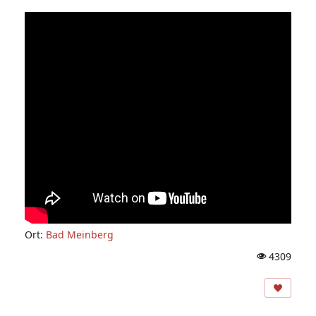
Ort:
Bad Meinberg
4309
A
ns
ic
ht