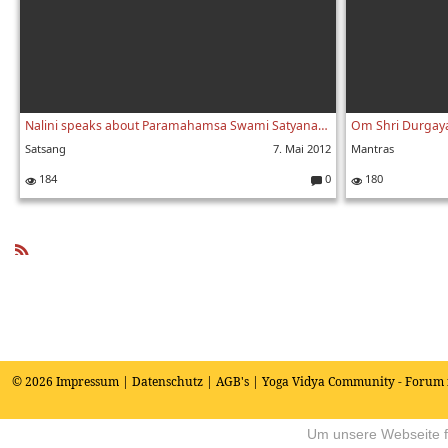
Nalini speaks about Paramahamsa Swami Satyananda
Satsang
7. Mai 2012
Mantras
184
0
180
K
o
m
m
e
R
nt
SS
ar
e:
© 2026
Impressum
|
Datenschutz
|
AGB's
| Yoga Vidya Community - Forum 
Um unsere Webseite fü