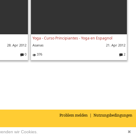
Yoga - Curso Principiantes - Yoga en Espagnol
28. Apr 2012
Asanas
21. Apr 2012
0
376
2
K
K
o
o
m
m
m
m
e
e
nt
nt
ar
ar
e:
e:
Problem melden
|
Nutzungsbedingungen
wenden wir Cookies.
✖