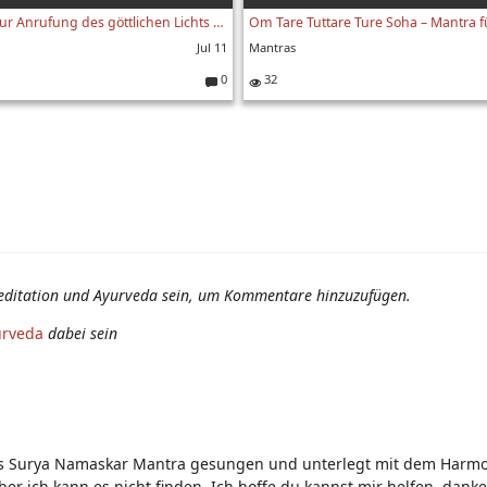
Gayatri-Mantra zur Anrufung des göttlichen Lichts | Mo Hari Om | Heilmeditation & heiliger Gesang
Jul 11
Mantras
0
32
K
o
m
m
e
nt
ar
e:
editation und Ayurveda sein, um Kommentare hinzuzufügen.
urveda
dabei sein
t das Surya Namaskar Mantra gesungen und unterlegt mit dem Harm
r ich kann es nicht finden. Ich hoffe du kannst mir helfen, danke