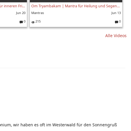
Om Tare Tuttare Ture Soha – Mantra für inneren Frieden und Heilung | Gauri & Krishangi Lila
Om Tryambakam | Mantra für Heilung und Segen | Mahamrityunjaya-Mantra von Mo Hari Om
Jun 20
Mantras
Jun 13
0
215
0
K
K
o
o
Alle Videos
m
m
m
m
e
e
nt
nt
ar
ar
e:
e:
onium, wir haben es oft im Westerwald für den Sonnengruß