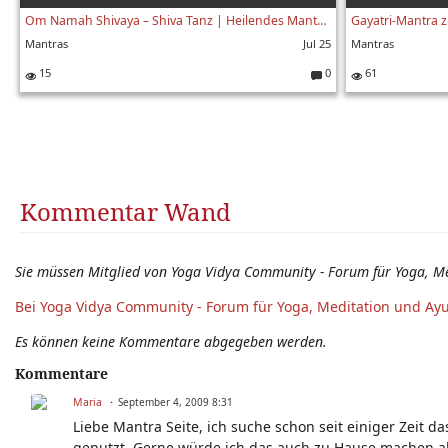
Om Namah Shivaya – Shiva Tanz | Heilendes Mantra für universelles Bewusstsein | Gauri & Krishangi Lila
Mantras
Jul 25
Mantras
15
0
61
K
o
m
m
e
nt
ar
Kommentar Wand
e:
Sie müssen Mitglied von Yoga Vidya Community - Forum für Yoga, M
Bei Yoga Vidya Community - Forum für Yoga, Meditation und Ay
Es können keine Kommentare abgegeben werden.
Kommentare
Maria
September 4, 2009 8:31
Liebe Mantra Seite, ich suche schon seit einiger Zei
genutzt. Gerne würde ich das auch zu Hause machen abe