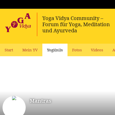
Start
Mein YV
Yogi(ni)s
Fotos
Videos
A
Mantras