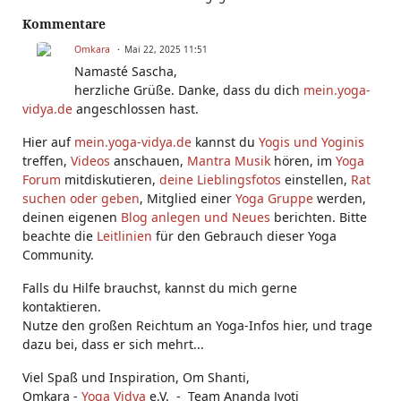
Kommentare
Omkara
Mai 22, 2025 11:51
Namasté Sascha,
herzliche Grüße. Danke, dass du dich
mein.yoga-
vidya.de
angeschlossen hast.
Hier auf
mein.yoga-vidya.de
kannst du
Yogis und Yoginis
treffen,
Videos
anschauen,
Mantra Musik
hören, im
Yoga
Forum
mitdiskutieren,
deine Lieblingsfotos
einstellen,
Rat
suchen oder geben
, Mitglied einer
Yoga Gruppe
werden,
deinen eigenen
Blog anlegen und Neues
berichten. Bitte
beachte die
Leitlinien
für den Gebrauch dieser Yoga
Community.
Falls du Hilfe brauchst, kannst du mich gerne
kontaktieren.
Nutze den großen Reichtum an Yoga-Infos hier, und trage
dazu bei, dass er sich mehrt...
Viel Spaß und Inspiration, Om Shanti,
Omkara -
Yoga Vidya
e.V. - Team Ananda Jyoti