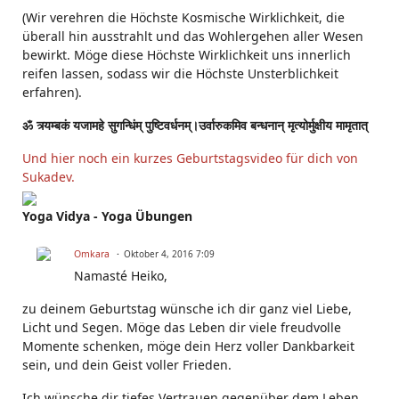
(Wir verehren die Höchste Kosmische Wirklichkeit, die
überall hin ausstrahlt und das Wohlergehen aller Wesen
bewirkt. Möge diese Höchste Wirklichkeit uns innerlich
reifen lassen, sodass wir die Höchste Unsterblichkeit
erfahren).
ॐ त्र्यम्बकं यजामहे सुगन्धिंम् पुष्टिवर्धनम्।उर्वारुकमिव बन्धनान् मृत्योर्मुक्षीय मामृतात्
Und hier noch ein kurzes Geburtstagsvideo für dich von
Sukadev.
Yoga Vidya - Yoga Übungen
Omkara
Oktober 4, 2016 7:09
Namasté Heiko,
zu deinem Geburtstag wünsche ich dir ganz viel Liebe,
Licht und Segen. Möge das Leben dir viele freudvolle
Momente schenken, möge dein Herz voller Dankbarkeit
sein, und dein Geist voller Frieden.
Ich wünsche dir tiefes Vertrauen gegenüber dem Leben,