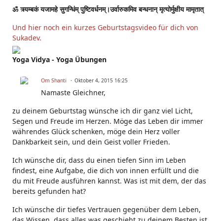
ॐ त्र्यम्बकं यजामहे सुगन्धिंम् पुष्टिवर्धनम्।उर्वारुकमिव बन्धनान् मृत्योर्मुक्षीय मामृतात्
Und hier noch ein kurzes Geburtstagsvideo für dich von
Sukadev.
Yoga Vidya - Yoga Übungen
Om Shanti
Oktober 4, 2015 16:25
Namaste Gleichner,
zu deinem Geburtstag wünsche ich dir ganz viel Licht,
Segen und Freude im Herzen. Möge das Leben dir immer
währendes Glück schenken, möge dein Herz voller
Dankbarkeit sein, und dein Geist voller Frieden.
Ich wünsche dir, dass du einen tiefen Sinn im Leben
findest, eine Aufgabe, die dich von innen erfüllt und die
du mit Freude ausführen kannst. Was ist mit dem, der das
bereits gefunden hat?
Ich wünsche dir tiefes Vertrauen gegenüber dem Leben,
das Wissen, dass alles was geschieht zu deinem Besten ist