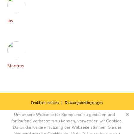
lov
Mantras
Problem melden
|
Nutzungsbedingungen
© 2026
Impressum
|
Datenschutz
|
AGB's
| Yoga Vidya Community -
Um unsere Webseite für Sie optimal zu gestalten und
✖
Forum für Yoga, Meditation und Ayurveda
Powered by
fortlaufend verbessern zu können, verwenden wir Cookies.
Durch die weitere Nutzung der Webseite stimmen Sie der
Mehr Infos siehe unsere
Verwendung von Cookies zu.