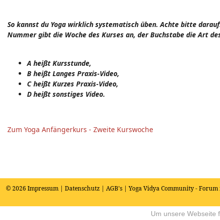
So kannst du Yoga wirklich systematisch üben. Achte bitte dara
Nummer gibt die Woche des Kurses an, der Buchstabe die Art des
A heißt Kursstunde,
B heißt Langes Praxis-Video,
C heißt Kurzes Praxis-Video,
D heißt sonstiges Video.
Zum Yoga Anfängerkurs - Zweite Kurswoche
© 2026
Impressum
|
Datenschutz
|
AGB's
| Yoga Vidya Community - Forum 
Um unsere Webseite fü