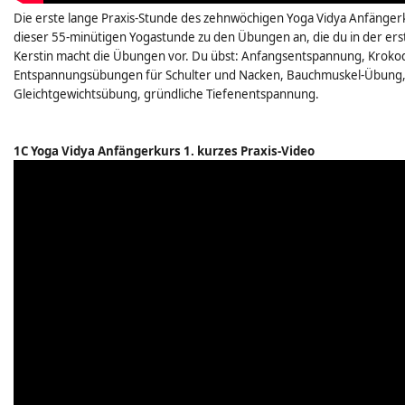
Die erste lange Praxis-Stunde des zehnwöchigen Yoga Vidya Anfängerku
dieser 55-minütigen Yogastunde zu den Übungen an, die du in der ers
Kerstin macht die Übungen vor. Du übst: Anfangsentspannung, Kro
Entspannungsübungen für Schulter und Nacken, Bauchmuskel-Übung,
Gleichtgewichtsübung, gründliche Tiefenentspannung.
1C Yoga Vidya Anfängerkurs 1. kurzes Praxis-Video