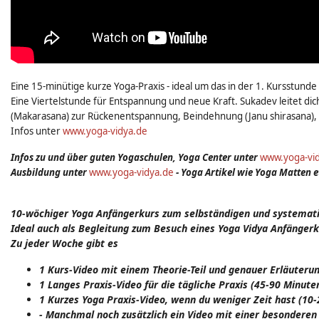
Eine 15-minütige kurze Yoga-Praxis - ideal um das in der 1. Kursstun
Eine Viertelstunde für Entspannung und neue Kraft. Sukadev leitet 
(Makarasana) zur Rückenentspannung, Beindehnung (Janu shirasana),
Infos unter
www.yoga-vidya.de
Infos zu und über guten Yogaschulen, Yoga Center unter
www.yoga-vid
Ausbildung unter
www.yoga-vidya.de
- Yoga Artikel wie Yoga Matten e
10-wöchiger Yoga Anfängerkurs zum selbständigen und systemati
Ideal auch als Begleitung zum Besuch eines Yoga Vidya Anfängerk
Zu jeder Woche gibt es
1 Kurs-Video mit einem Theorie-Teil und genauer Erläuter
1 Langes Praxis-Video für die tägliche Praxis (45-90 Minute
1 Kurzes Yoga Praxis-Video, wenn du weniger Zeit hast (10
- Manchmal noch zusätzlich ein Video mit einer besonderen 