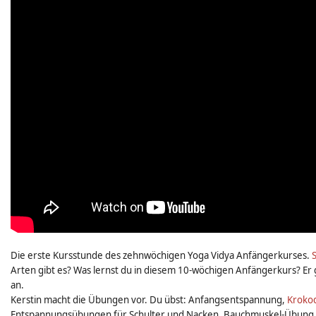
Die erste Kursstunde des zehnwöchigen Yoga Vidya Anfängerkurses.
Arten gibt es? Was lernst du in diesem 10-wöchigen Anfängerkurs? Er gi
an.
Kerstin macht die Übungen vor. Du übst: Anfangsentspannung,
Kroko
Entspannungsübungen für Schulter und Nacken, Bauchmuskel-Übung