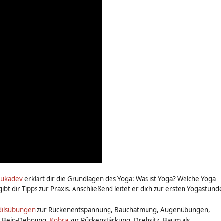
Sukadev
erklärt dir die Grundlagen des Yoga: Was ist Yoga? Welche Yoga
bt dir Tipps zur Praxis. Anschließend leitet er dich zur ersten Yogastund
dilsübungen
zur Rückenentspannung, Bauchatmung, Augenübungen,
, Bein-Dehnung,
Kobra
zur Rückenstärkung, Drehsitz, Baum als