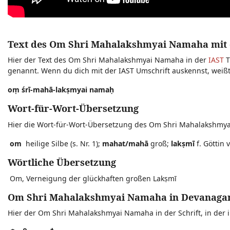
Text des Om Shri Mahalakshmyai Namaha mit d
Hier der Text des Om Shri Mahalakshmyai Namaha in der
IAST
T
genannt. Wenn du dich mit der IAST Umschrift auskennst, wei
oṃ śrī-mahā-lakṣmyai namaḥ
Wort-für-Wort-Übersetzung
Hier die Wort-für-Wort-Übersetzung des Om Shri Mahalakshmy
om
heilige Silbe (s. Nr. 1);
mahat/mahā
groß;
lakṣmī
f. Göttin 
Wörtliche Übersetzung
Om, Verneigung der glückhaften großen Lakṣmī
Om Shri Mahalakshmyai Namaha in Devanagari
Hier der Om Shri Mahalakshmyai Namaha in der Schrift, in der i