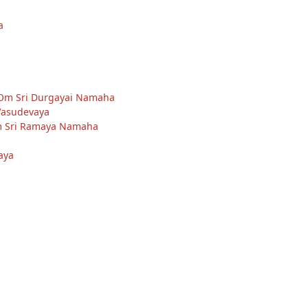
a
 Om Sri Durgayai Namaha
Vasudevaya
m Sri Ramaya Namaha
aya