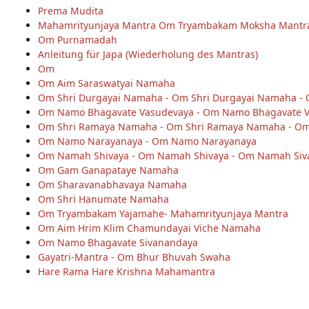
Prema Mudita
Mahamrityunjaya Mantra Om Tryambakam Moksha Mantr
Om Purnamadah
Anleitung für Japa (Wiederholung des Mantras)
Om
Om Aim Saraswatyai Namaha
Om Shri Durgayai Namaha - Om Shri Durgayai Namaha -
Om Namo Bhagavate Vasudevaya - Om Namo Bhagavate 
Om Shri Ramaya Namaha - Om Shri Ramaya Namaha - O
Om Namo Narayanaya - Om Namo Narayanaya
Om Namah Shivaya - Om Namah Shivaya - Om Namah Siv
Om Gam Ganapataye Namaha
Om Sharavanabhavaya Namaha
Om Shri Hanumate Namaha
Om Tryambakam Yajamahe- Mahamrityunjaya Mantra
Om Aim Hrim Klim Chamundayai Viche Namaha
Om Namo Bhagavate Sivanandaya
Gayatri-Mantra - Om Bhur Bhuvah Swaha
Hare Rama Hare Krishna Mahamantra