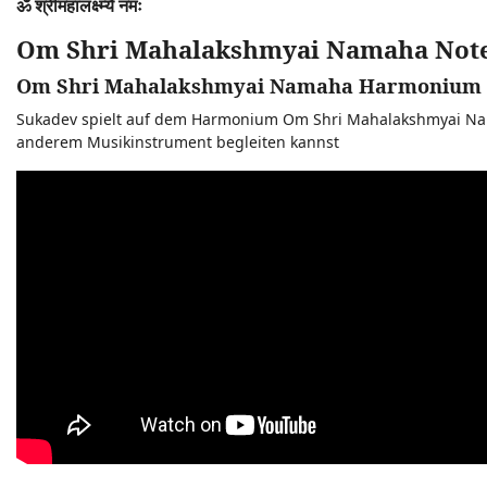
ॐ श्रीमहालक्ष्म्यै नमः
Om Shri Mahalakshmyai Namaha Not
Om Shri Mahalakshmyai Namaha Harmonium 
Sukadev spielt auf dem Harmonium Om Shri Mahalakshmyai Nama
anderem Musikinstrument begleiten kannst