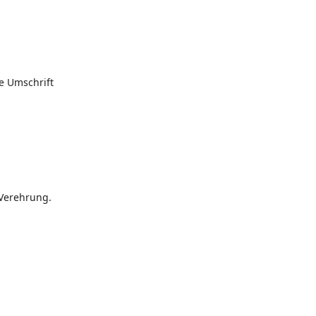
he Umschrift
Verehrung.
: