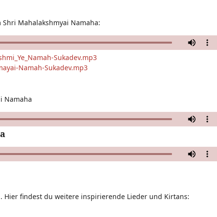
Om Shri Mahalakshmyai Namaha:
akshmi_Ye_Namah-Sukadev.mp3
smayai-Namah-Sukadev.mp3
ai Namaha
ha
ier findest du weitere inspirierende Lieder und Kirtans: