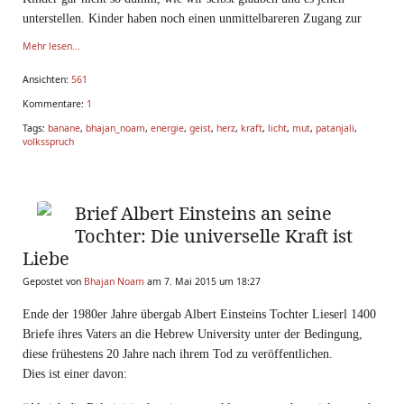
unterstellen. Kinder haben noch einen unmittelbareren Zugang zur
Quelle wie die meisten Erwachsenen. Sie sind gera
Mehr lesen...
Ansichten:
561
Kommentare:
1
Tags:
banane
,
bhajan_noam
,
energie
,
geist
,
herz
,
kraft
,
licht
,
mut
,
patanjali
,
volksspruch
Brief Albert Einsteins an seine
Tochter: Die universelle Kraft ist
Liebe
Gepostet von
Bhajan Noam
am 7. Mai 2015 um 18:27
Ende der 1980er Jahre übergab Albert Einsteins Tochter Lieserl 1400
Briefe ihres Vaters an die Hebrew University
unter der Bedingung,
diese frühestens 20 Jahre nach ihrem Tod zu veröffentlichen.
Dies ist einer davon: