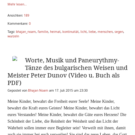
Mehr lesen...
Ansichten:
189
Kommentare:
0
Tags:
bhajan_noam
,
familie
,
heimat
,
kontinuität
,
licht
,
liebe
,
menschen
,
segen
,
wurzeln
Worte, Musik und Paneurythmy-
Tänze des bulgarischen Weisen und
Meister Peter Dunov (Video u. Buch als
PDF)
Gepostet von
Bhajan Noam
am 17. Juli 2015 um 23:30
Meine Kinder, bewahrt die Freiheit eurer Seele! Meine Kinder,
bewahrt die Kraft eures Geistes! Meine Kinder, bewahrt das Licht
eures Verstandes! Meine Kinder, bewahrt die Güte eures Herzens! Die
Schönheit der Liebe, die Reinheit der Weisheit und das Licht der
Wahrheit sollen immer eure Begleiter sein! Verweilt mit ihnen, damit
auch sie immer bei euch verweilen! Sie sind das neue Leben, das Gott