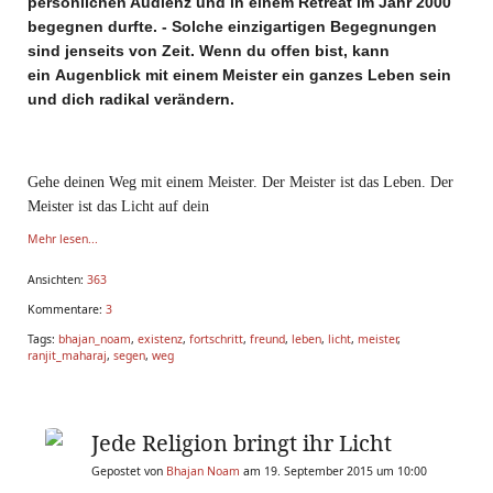
persönlichen Audienz und in einem Retreat im Jahr 2000
begegnen durfte. - Solche einzigartigen Begegnungen
sind jenseits von Zeit. Wenn du offen bist, kann
ein Augenblick mit einem Meister ein ganzes Leben sein
und dich radikal verändern.
Gehe deinen Weg mit einem Meister. Der Meister ist das Leben. Der
Meister ist das Licht auf dein
Mehr lesen...
Ansichten:
363
Kommentare:
3
Tags:
bhajan_noam
,
existenz
,
fortschritt
,
freund
,
leben
,
licht
,
meister
,
ranjit_maharaj
,
segen
,
weg
Jede Religion bringt ihr Licht
Gepostet von
Bhajan Noam
am 19. September 2015 um 10:00