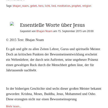
Tags:
bhajan_noam
,
gebet
,
herz
,
licht
,
lied
,
meditation
,
prophet
,
religion
Essentielle Worte über Jesus
Gepostet von
Bhajan Noam
am 15. September 2015 um 20:00
© 2015 Text: Bhajan Noam​
Es gab und gibt zu allen Zeiten Lehrer, Gurus und spirituelle Meister.
Doch an kritischen Punkten der Bewusstseinsentwicklung erscheint
ein Weltenlehrer, der durch sein Auftreten, seine ungeheure Präsenz
einen gewaltigen Ruck durch die Menschheit gehen lässt, der für
Jahrtausende nachbebt.
In der bisherigen Geschichte sind sechs dieser großen Meister bekannt
geworden: Krishna, Moses, Buddha, Jesus, Mohammed und Osho.
Diese erzeugten nicht nur einen Bewusstseinssprung
Mehr lesen...