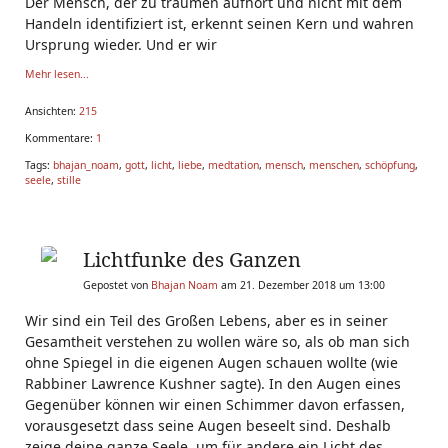
Der Mensch, der zu träumen aufhört und nicht mit dem
Handeln identifiziert ist, erkennt seinen Kern und wahren
Ursprung wieder. Und er wir
Mehr lesen...
Ansichten:
215
Kommentare:
1
Tags:
bhajan_noam
,
gott
,
licht
,
liebe
,
medtation
,
mensch
,
menschen
,
schöpfung
,
seele
,
stille
Lichtfunke des Ganzen
Gepostet von
Bhajan Noam
am 21. Dezember 2018 um 13:00
Wir sind ein Teil des Großen Lebens, aber es in seiner
Gesamtheit verstehen zu wollen wäre so, als ob man sich
ohne Spiegel in die eigenen Augen schauen wollte (wie
Rabbiner Lawrence Kushner sagte). In den Augen eines
Gegenüber können wir einen Schimmer davon erfassen,
vorausgesetzt dass seine Augen beseelt sind. Deshalb
zeige deine ganze Seele, um für andere ein Licht des