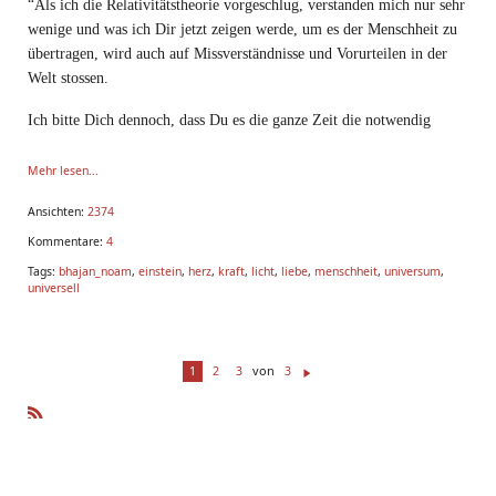
“Als ich die Relativitätstheorie vorgeschlug, verstanden mich nur sehr
wenige und was ich Dir jetzt zeigen werde, um es der Menschheit zu
übertragen, wird auch auf Missverständnisse und Vorurteilen in der
Welt stossen.
Ich bitte Dich dennoch, dass Du es die ganze Zeit die notwendig
Mehr lesen...
Ansichten:
2374
Kommentare:
4
Tags:
bhajan_noam
,
einstein
,
herz
,
kraft
,
licht
,
liebe
,
menschheit
,
universum
,
universell
von
1
2
3
3
W
ei
te
R
r
SS