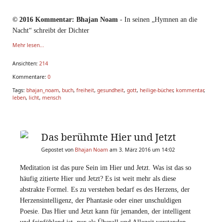
© 2016 Kommentar:
Bhajan Noam
-
In seinen „Hymnen an die
Nacht“ schreibt der Dichter
Mehr lesen...
Ansichten:
214
Kommentare:
0
Tags:
bhajan_noam
,
buch
,
freiheit
,
gesundheit
,
gott
,
heilige-bücher
,
kommentar
,
leben
,
licht
,
mensch
Das berühmte Hier und Jetzt
Gepostet von
Bhajan Noam
am 3. März 2016 um 14:02
Meditation ist das pure Sein im Hier und Jetzt. Was ist das so
häufig zitierte Hier und Jetzt? Es ist weit mehr als diese
abstrakte Formel. Es zu verstehen bedarf es des Herzens, der
Herzensintelligenz, der Phantasie oder einer unschuldigen
Poesie. Das Hier und Jetzt kann für jemanden, der intelligent