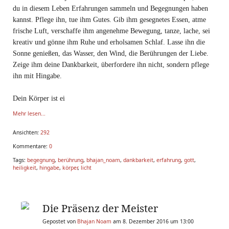
du in diesem Leben Erfahrungen sammeln und Begegnungen haben
kannst. Pflege ihn, tue ihm Gutes. Gib ihm gesegnetes Essen, atme
frische Luft, verschaffe ihm angenehme Bewegung, tanze, lache, sei
kreativ und gönne ihm Ruhe und erholsamen Schlaf. Lasse ihn die
Sonne genießen, das Wasser, den Wind, die Berührungen der Liebe.
Zeige ihm deine Dankbarkeit, überfordere ihn nicht, sondern pflege
ihn mit Hingabe.
Dein Körper ist ei
Mehr lesen...
Ansichten:
292
Kommentare:
0
Tags:
begegnung
,
berührung
,
bhajan_noam
,
dankbarkeit
,
erfahrung
,
gott
,
heiligkeit
,
hingabe
,
körper
,
licht
Die Präsenz der Meister
Gepostet von
Bhajan Noam
am 8. Dezember 2016 um 13:00