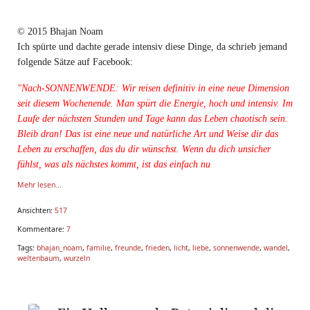
© 2015 Bhajan Noam​
Ich spürte und dachte gerade intensiv diese Dinge, da schrieb jemand
folgende Sätze auf Facebook:
"Nach-SONNENWENDE: Wir reisen definitiv in eine neue Dimension
seit diesem Wochenende. Man spürt die Energie, hoch und intensiv. Im
Laufe der nächsten Stunden und Tage kann das Leben chaotisch sein.
Bleib dran! Das ist eine neue und natürliche Art und Weise dir das
Leben zu erschaffen, das du dir wünschst. Wenn du dich unsicher
fühlst, was als nächstes kommt, ist das einfach nu
Mehr lesen...
Ansichten:
517
Kommentare:
7
Tags:
bhajan_noam
,
familie
,
freunde
,
frieden
,
licht
,
liebe
,
sonnenwende
,
wandel
,
weltenbaum
,
wurzeln