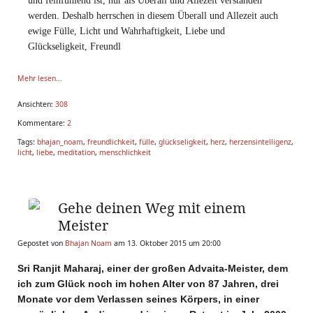
und feinfühlend ist, nur als Überall und Allezeit verstanden
werden. Deshalb herrschen in diesem Überall und Allezeit auch
ewige Fülle, Licht und Wahrhaftigkeit, Liebe und
Glückseligkeit, Freundl
Mehr lesen...
Ansichten:
308
Kommentare:
2
Tags:
bhajan_noam
,
freundlichkeit
,
fülle
,
glückseligkeit
,
herz
,
herzensintelligenz
,
licht
,
liebe
,
meditation
,
menschlichkeit
Gehe deinen Weg mit einem
Meister
Gepostet von
Bhajan Noam
am 13. Oktober 2015 um 20:00
Sri Ranjit Maharaj, einer der großen Advaita-Meister, dem
ich zum Glück noch im hohen Alter von 87 Jahren, drei
Monate vor dem Verlassen seines Körpers, in einer