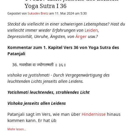
Yoga Sutra I 36
Gepostet von
Sukadev Bretz
am 11. Mai 2024 um 5:30
Steckst du vielleicht in einer schwierigen Lebensphase?
Hast du
vielleicht immer wieder Erfahrungen von
Leiden
,
Depressivität, Unruhe, Ängsten,
von
Ärger
usw.?
Kommentar zum 1. Kapitel Vers 36 von Yoga Sutra des
Patanjali
णवशोका वा ज्योणतष्मती ॥ ३६॥
vishoka va jyotishmati -
Durch Vergegenwärtigung des
leuchtenden Lichts jenseits allen Leidens.
Yotishmati leuchtendes, strahlendes Licht
Vishoka jenseits allen Leidens
Patanjali sagt im Vers, wie man über
Hindernisse
hinaus
kommen kann. Er hat üb
Mehr lesen...