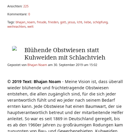
Ansichten:
225
Kommentare:
0
Tags:
bhajan_noam
,
freude
,
frieden
,
gott
,
jesus
,
lcht
,
liebe
,
schöpfung
,
weihnachten
,
welt
Blühende Obstwiesen statt
Kuhweiden mit Schlachtvieh
Gepostet von
Bhajan Noam
am 30. September 2019 um 15:02
© 2019 Text: Bhajan Noam
- Meine Vision ist, dass überall
wieder blühende und früchtetragende Obstwiesen
entstehen, die allen zugänglich sind, für die sich jeder
verantwortlich fühlt und wo jeder nach seinem Bedarf
ernten kann. Jede Obstwiese hat einen Baumwart, der sie
hauptverantwortlich betreut und der mitarbeitende Helfer
anleitet. So war es seit 1869 in Deutschland geregelt, bis
es ab den 1960er Jahren zu großräumigen Rodungen kam
zugunsten von Bau- und Gewerbegebieten. Kuhweiden