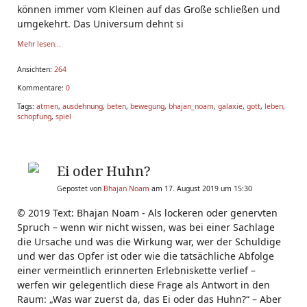
können immer vom Kleinen auf das Große schließen und
umgekehrt. Das Universum dehnt si
Mehr lesen...
Ansichten:
264
Kommentare:
0
Tags:
atmen
,
ausdehnung
,
beten
,
bewegung
,
bhajan_noam
,
galaxie
,
gott
,
leben
,
schöpfung
,
spiel
Ei oder Huhn?
Gepostet von
Bhajan Noam
am 17. August 2019 um 15:30
© 2019 Text: Bhajan Noam - Als lockeren oder genervten
Spruch – wenn wir nicht wissen, was bei einer Sachlage
die Ursache und was die Wirkung war, wer der Schuldige
und wer das Opfer ist oder wie die tatsächliche Abfolge
einer vermeintlich erinnerten Erlebniskette verlief –
werfen wir gelegentlich diese Frage als Antwort in den
Raum: „Was war zuerst da, das Ei oder das Huhn?“ – Aber