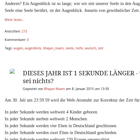
Anderen? Ein Augenblick ist so lange, wie wir mit unserer Seele in den Augen
Seele eine Seele berührt, ist der Augenblick. Jenseits von gewöhnlicher Ze
Mehr lesen...
Ansichten:
215
Kommentare:
0
Tags:
augen
,
augenblick
,
bhajan_noam
,
seele
,
tiefe
,
wunsch
,
zeit
DIESES JAHR IST 1 SEKUNDE LÄNGER - was
sei nichts?
Gepostet von
Bhajan Noam
am 8. Januar 2015 um 13:30
Am 30. Juli um 23:59:59 wird die Welt-Atomuhr zur Korrektur der Zeit für
In jeder Sekunde werden weltweit 4 Kinder geboren.
In jeder Sekunde sterben weltweit 2 Menschen.
In jeder Sekunde werden vier Ehen in Deutschland geschlossen.
In jeder Sekunde werden zwei Ehen in Deutschland geschieden.
In jeder Sekunde werden weltweit 220 Frauen vergewaltigt.