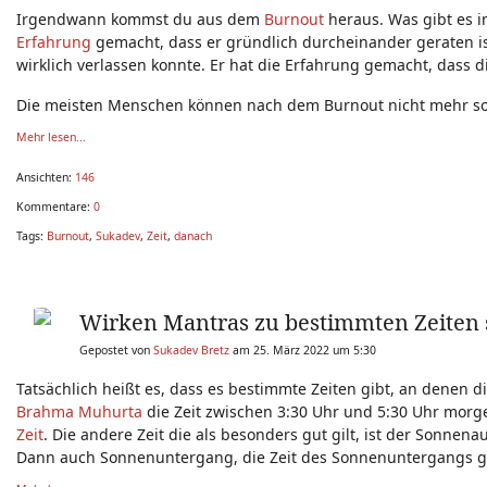
Irgendwann kommst du aus dem
Burnout
heraus. Was gibt es i
Erfahrung
gemacht, dass er gründlich durcheinander geraten ist
wirklich verlassen konnte. Er hat die Erfahrung gemacht, dass 
Die meisten Menschen können nach dem Burnout nicht mehr so
Mehr lesen...
Ansichten:
146
Kommentare:
0
Tags:
Burnout
,
Sukadev
,
Zeit
,
danach
Wirken Mantras zu bestimmten Zeiten 
Gepostet von
Sukadev Bretz
am 25. März 2022 um 5:30
Tatsächlich heißt es, dass es bestimmte Zeiten gibt, an denen d
Brahma Muhurta
die Zeit zwischen 3:30 Uhr und 5:30 Uhr morge
Zeit
. Die andere Zeit die als besonders gut gilt, ist der Sonne
Dann auch Sonnenuntergang, die Zeit des Sonnenuntergangs gil