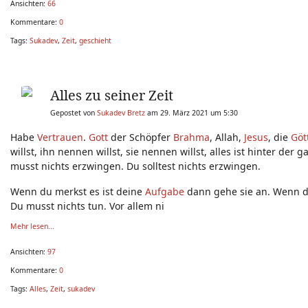
Ansichten:
66
Kommentare:
0
Tags:
Sukadev
,
Zeit
,
geschieht
Alles zu seiner Zeit
Gepostet von
Sukadev Bretz
am 29. März 2021 um 5:30
Habe
Vertrauen
.
Gott
der Schöpfer
Brahma
, Allah,
Jesus
, die
Göt
willst, ihn nennen willst, sie nennen willst, alles ist hinter de
musst nichts erzwingen. Du solltest nichts erzwingen.
Wenn du merkst es ist deine
Aufgabe
dann gehe sie an. Wenn d
Du musst nichts tun. Vor allem ni
Mehr lesen...
Ansichten:
97
Kommentare:
0
Tags:
Alles
,
Zeit
,
sukadev