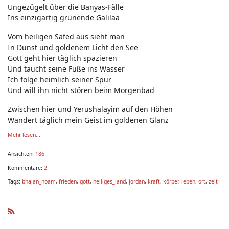
Ungezügelt über die Banyas-Fälle
Ins einzigartig grünende Galiläa
Vom heiligen Safed aus sieht man
In Dunst und goldenem Licht den See
Gott geht hier täglich spazieren
Und taucht seine Füße ins Wasser
Ich folge heimlich seiner Spur
Und will ihn nicht stören beim Morgenbad
Zwischen hier und Yerushalayim auf den Höhen
Wandert täglich mein Geist im goldenen Glanz
Ba
Mehr lesen...
Ansichten:
186
Kommentare:
2
Tags:
bhajan_noam
,
frieden
,
gott
,
heiliges_land
,
jordan
,
kraft
,
körper
,
leben
,
ort
,
zeit
R