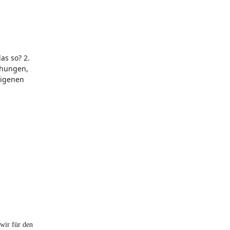
as so? 2.
chungen,
eigenen
 wir für den