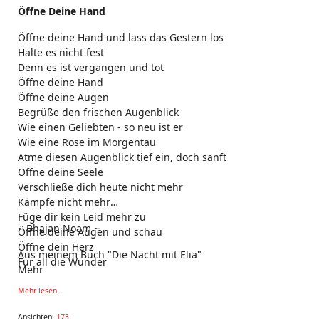
Öffne Deine Hand
Öffne deine Hand und lass das Gestern los
Halte es nicht fest
Denn es ist vergangen und tot
Öffne deine Hand
Öffne deine Augen
Begrüße den frischen Augenblick
Wie einen Geliebten - so neu ist er
Wie eine Rose im Morgentau
Atme diesen Augenblick tief ein, doch sanft
Öffne deine Seele
Verschließe dich heute nicht mehr
Kämpfe nicht mehr
Füge dir kein Leid mehr zu
~ Bhajan Noam ~
Öffne deine Augen und schau
Öffne dein Herz
Aus meinem Buch "Die Nacht mit Elia"
Für all die Wunder
Mehr
Mehr lesen...
Ansichten:
173