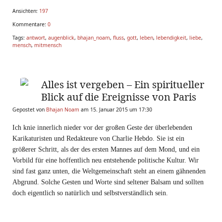
Ansichten:
197
Kommentare:
0
Tags:
antwort
,
augenblick
,
bhajan_noam
,
fluss
,
gott
,
leben
,
lebendigkeit
,
liebe
,
mensch
,
mitmensch
Alles ist vergeben – Ein spiritueller
Blick auf die Ereignisse von Paris
Gepostet von
Bhajan Noam
am 15. Januar 2015 um 17:30
Ich knie innerlich nieder vor der großen Geste der überlebenden
Karikaturisten und Redakteure von Charlie Hebdo. Sie ist ein
größerer Schritt, als der des ersten Mannes auf dem Mond, und ein
Vorbild für eine hoffentlich neu entstehende politische Kultur. Wir
sind fast ganz unten, die Weltgemeinschaft steht an einem gähnenden
Abgrund. Solche Gesten und Worte sind seltener Balsam und sollten
doch eigentlich so natürlich und selbstverständlich sein.