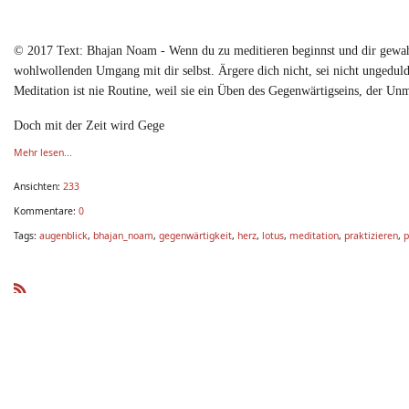
© 2017 Text: Bhajan Noam - Wenn du zu meditieren beginnst und dir gewah
wohlwollenden Umgang mit dir selbst. Ärgere dich nicht, sei nicht ungeduldig
Meditation ist nie Routine, weil sie ein Üben des Gegenwärtigseins, der Unm
Doch mit der Zeit wird Gege
Mehr lesen...
Ansichten:
233
Kommentare:
0
Tags:
augenblick
,
bhajan_noam
,
gegenwärtigkeit
,
herz
,
lotus
,
meditation
,
praktizieren
,
p
R
SS