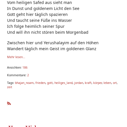
Vom heiligen Safed aus sieht man
In Dunst und goldenem Licht den See
Gott geht hier täglich spazieren
Und taucht seine Füße ins Wasser
Ich folge heimlich seiner Spur
Und will ihn nicht stören beim Morgenbad
Zwischen hier und Yerushalayim auf den Höhen
Wandert täglich mein Geist im goldenen Glanz
Ba
Mehr lesen...
Ansichten:
186
Kommentare:
2
Tags:
bhajan_noam
,
frieden
,
gott
,
heiliges_land
,
jordan
,
kraft
,
körper
,
leben
,
ort
,
zeit
R
SS