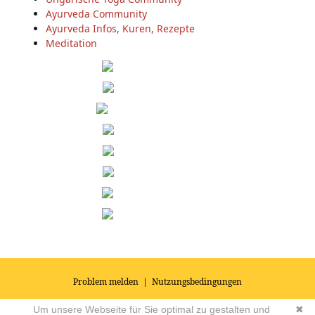
Ayurveda Community
Ayurveda Infos, Kuren, Rezepte
Meditation
Problem melden
|
Nutzungsbedingungen
© 2026
Impressum
|
Datenschutz
|
AGB's
| Yoga Vidya Community -
Um unsere Webseite für Sie optimal zu gestalten und
✖