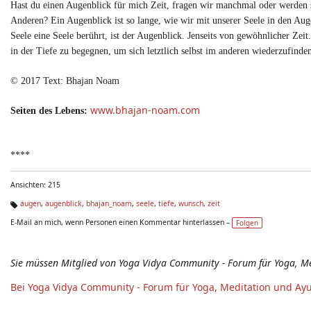
Hast du einen Augenblick für mich Zeit, fragen wir manchmal oder werden se
Anderen? Ein Augenblick ist so lange, wie wir mit unserer Seele in den Augen
Seele eine Seele berührt, ist der Augenblick. Jenseits von gewöhnlicher Ze
in der Tiefe zu begegnen, um sich letztlich selbst im anderen wiederzufinde
© 2017 Text:
Bhajan Noam
www.bhajan-noam.com
Seiten des Lebens:
****
Ansichten: 215
augen
,
augenblick
,
bhajan_noam
,
seele
,
tiefe
,
wunsch
,
zeit
Ta
E-Mail an mich, wenn Personen einen Kommentar hinterlassen –
Folgen
g
s:
Sie müssen Mitglied von Yoga Vidya Community - Forum für Yoga, M
Bei Yoga Vidya Community - Forum für Yoga, Meditation und Ay