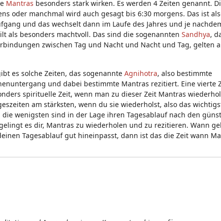
ie
Mantras
besonders stark wirken. Es werden 4 Zeiten genannt. Die
ns oder manchmal wird auch gesagt bis 6:30 morgens. Das ist als
naufgang und das wechselt dann im Laufe des Jahres und je nachde
t als besonders machtvoll. Das sind die sogenannten
Sandhya
, d
rbindungen zwischen Tag und Nacht und Nacht und Tag, gelten a
bt es solche Zeiten, das sogenannte
Agnihotra
, also bestimmte
untergang und dabei bestimmte Mantras rezitiert. Eine vierte Ze
onders spirituelle Zeit, wenn man zu dieser Zeit Mantras wiederhol
szeiten am stärksten, wenn du sie wiederholst, also das wichtigst
, die wenigsten sind in der Lage ihren Tagesablauf nach den güns
elingt es dir, Mantras zu wiederholen und zu rezitieren. Wann gel
einen Tagesablauf gut hineinpasst, dann ist das die Zeit wann Ma