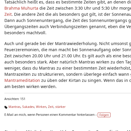
Tatsächlich heißt es, dass es bestimmte Zeiten gibt, an denen d
Brahma Muhurta
die Zeit zwischen 3:30 Uhr und 5:30 Uhr morge
Zeit
. Die andere Zeit die als besonders gut gilt, ist der Sonne
Dann auch Sonnenuntergang, die Zeit des Sonnenuntergangs gil
Übergangszeiten auch Verbindungszeiten genannt, eben die Ve
besonders machtvoll.
Auch und gerade bei der Mantrawiederholung. Nicht umsonst gi
Feuerzeremonien, die man macht bei Sonnenaufgang oder Sonnen
Zeit zwischen 20.00 Uhr und 21.00 Uhr. Es gilt auch als eine bes
auch besonders stark. Aber natürlich Mantras wirken zu den Tage
weniger, dass du Mantras zu einer bestimmten Zeit wiederholst
Mantrazeiten zu strukturieren, sondern überlege einfach wann g
Mantrameditation
zu üben oder Kirtan zu singen. Wenn das in d
am besten wirken werden.
Ansichten: 151
Mantras
,
Sukadev
,
Wirken
,
Zeit
,
stärker
Ta
E-Mail an mich, wenn Personen einen Kommentar hinterlassen –
Folgen
g
s: