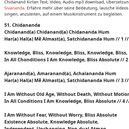
Chidanand Kirtan Text, Video, Audio mp3 download, Übersetzun
Sivananda
. Erfahre mehr über seine Bedeutung, lausche Videos 
singen, anzuleiten, auf einem Musikinstrument zu begleiten.
51. Chidananda
Chidanand(a) Chidanand(a) Chidananda Hum
Har(a) Hal(a) Mẽ Almast(a), Satchidananda Hum // 1 //
Knowledge, Bliss, Knowledge, Bliss, Knowledge, Bliss,
In All Chonditions I Am Knowledge, Bliss Absolute // 2 
Ajaranand(a), Amaranand(a), Achalananda Hum
Har(a) Hal(a) Mẽ Almast(a), Satchidananda Hum // 3 //
I Am Without Old Age, Without Death, Without Motio
In All Conditions I Am Knowledge, Bliss Absolute // 4 /
I Am Without Fear, Without Worry, Bliss Absolute
Existence Absolute, Knowledge Absolute,
Independent, Unchanging, Non-dual Atman,