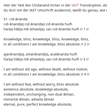
Hier der Text des Chidanand Kirtan in der
IAST
Transkription, al
du dich mit der IAST Umschrift auskennst, weißt du genau, wi
51. cid-ānanda
cid-ānand(a) cid-ānand(a) cid-ānanda hum̐
har(a) hāl(a) mẽ almast(a), sac-cid-ānanda hum̐ // 1 //
Knowledge, bliss, knowledge, bliss, knowledge, bliss,
in all conditions I am knowledge, bliss absolute // 2 //
ajarānand(a), amarānand(a), acalānanda hum̐
har(a) hāl(a) mẽ almast(a), sac-cid-ānanda hum̐ // 3 //
I am without old age, without death, without motion,
in all conditions I am knowledge, bliss absolute // 4 //
I am without fear, without worry, bliss absolute
existence absolute, knowledge absolute,
independent, unchanging, non-dual ātman,
immortal ātman, advaita ātman
eternal, pure, perfect knowledge absolute,