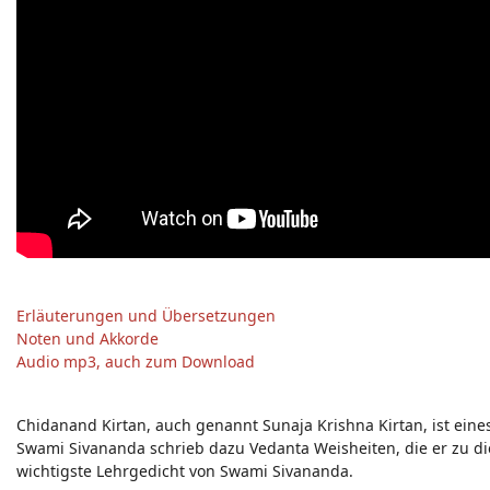
Erläuterungen und Übersetzungen
Noten und Akkorde
Audio mp3, auch zum Download
Chidanand Kirtan, auch genannt Sunaja Krishna Kirtan, ist eines
Swami Sivananda schrieb dazu Vedanta Weisheiten, die er zu d
wichtigste Lehrgedicht von Swami Sivananda.