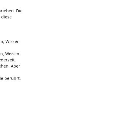
rieben. Die
 diese
in, Wissen
in, Wissen
ederzeit.
gehen. Aber
le berührt.