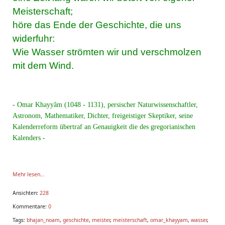
Meisterschaft;
höre das Ende der Geschichte, die uns
widerfuhr:
Wie Wasser strömten wir und verschmolzen
mit dem Wind.
- Omar Khayyâm (1048 - 1131), persischer Naturwissenschaftler,
Astronom, Mathematiker, Dichter, freigeistiger Skeptiker, seine
Kalenderreform übertraf an Genauigkeit die des gregorianischen
Kalenders -
www.bhajan-noam.com
Mehr lesen...
Seiten des Lebens:
Ansichten:
228
Kommentare:
0
****
Tags:
bhajan_noam
,
geschichte
,
meister
,
meisterschaft
,
omar_khayyam
,
wasser
,