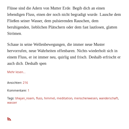
Flüsse sind die Adern von Mutter Erde. Begib dich an einen
lebendigen Fluss, einen der noch nicht begradigt wurde. Lausche dem
Fließen seiner Wasser, dem pulsierenden Rauschen, dem
beruhigenden, lieblichen Plätschern oder dem fast lautlosen, glatten
Strömen.
Schaue in seine Wellenbewegungen, die immer neue Muster
hervorrufen, neue Wahrheiten offenbaren. Nichts wiederholt sich in
einem Fluss, er ist immer neu, quirlig und frisch. Deshalb erfrischt er
auch dich. Deshalb spen
Mehr lesen...
Ansichten:
216
Kommentare:
1
Tags:
bhajan_noam
,
fluss
,
himmel
,
meditation
,
menschenwesen
,
wanderschaft
,
wasser
R