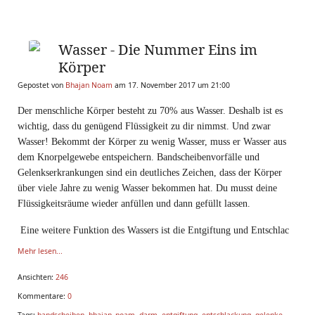
Wasser - Die Nummer Eins im
Körper
Gepostet von
Bhajan Noam
am 17. November 2017 um 21:00
Der menschliche Körper besteht zu 70% aus Wasser. Deshalb ist es
wichtig, dass du genügend Flüssigkeit zu dir nimmst. Und zwar
Wasser! Bekommt der Körper zu wenig Wasser, muss er Wasser aus
dem Knorpelgewebe entspeichern. Bandscheibenvorfälle und
Gelenkserkrankungen sind ein deutliches Zeichen, dass der Körper
über viele Jahre zu wenig Wasser bekommen hat. Du musst deine
Flüssigkeitsräume wieder anfüllen und dann gefüllt lassen.
Eine weitere Funktion des Wassers ist die Entgiftung und Entschlac
Mehr lesen...
Ansichten:
246
Kommentare:
0
Tags:
bandscheiben
,
bhajan_noam
,
darm
,
entgiftung
,
entschlackung
,
gelenke
,