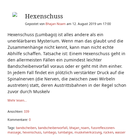
Hexenschuss
Gepostet von
Bhajan Noam
am 12. August 2019 um 17:00
Hexenschuss (Lumbago) ist alles andere als ein
unerklärbares Mysterium. Wenn man das glaubt und die
Zusammenhänge nicht kennt, kann man nicht echte
Abhilfe schaffen. Tatsache ist: Einem Hexenschuss geht in
den allermeisten Fällen ein zumindest leichter
Bandscheibenvorfall voraus oder er geht mit ihm einher.
In jedem Fall findet ein plötzlich verstärkter Druck auf die
Spinalnerven (die Nerven, die zwischen zwei Wirbeln
austreten) statt, deren Austrittsbahnen in der Regel schon
zuvor durch Muskelv
Mehr lesen...
Ansichten:
339
Kommentare:
0
Tags:
bandscheiben
,
bandscheibenvorfall
,
bhajan_noam
,
fussreflexzonen-
massage
,
hexenschuss
,
lumbago
,
lumbalgie
,
muskelverkürzung
,
rücken
,
wasser