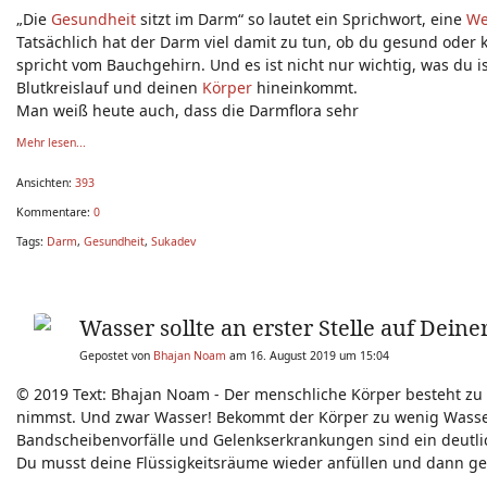
„Die
Gesundheit
sitzt im Darm“ so lautet ein Sprichwort, eine
We
Tatsächlich hat der Darm viel damit zu tun, ob du gesund oder 
spricht vom Bauchgehirn. Und es ist nicht nur wichtig, was du 
Blutkreislauf und deinen
Körper
hineinkommt.
Man weiß heute auch, dass die Darmflora sehr
Mehr lesen...
Ansichten:
393
Kommentare:
0
Tags:
Darm
,
Gesundheit
,
Sukadev
Wasser sollte an erster Stelle auf Deine
Gepostet von
Bhajan Noam
am 16. August 2019 um 15:04
© 2019 Text: Bhajan Noam - Der menschliche Körper besteht zu 7
nimmst. Und zwar Wasser! Bekommt der Körper zu wenig Wasse
Bandscheibenvorfälle und Gelenkserkrankungen sind ein deutli
Du musst deine Flüssigkeitsräume wieder anfüllen und dann gef