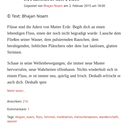
Gepostet von
Bhajan Noam
am 2. Februar 2015 um 18:00
© Text: Bhajan Noam
Flüsse sind die Adern von Mutter Erde. Begib dich an einen
lebendigen Fluss, einen der noch nicht begradigt wurde. Lausche dem
Fließen seiner Wasser, dem pulsierenden Rauschen, dem
beruhigenden, lieblichen Plätschern oder dem fast lautlosen, glatten
Strömen.
Schaue in seine Wellenbewegungen, die immer neue Muster
hervorrufen, neue Wahrheiten offenbaren. Nichts wiederholt sich in
einem Fluss, er ist immer neu, quirlig und frisch. Deshalb erfrischt er
auch dich. Deshalb spen
Mehr lesen...
Ansichten:
216
Kommentare:
1
Tags:
bhajan_noam
,
fluss
,
himmel
,
meditation
,
menschenwesen
,
wanderschaft
,
wasser