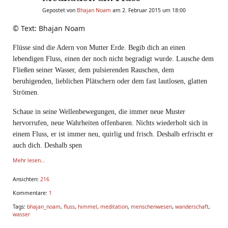
Gepostet von
Bhajan Noam
am 2. Februar 2015 um 18:00
© Text: Bhajan Noam
Flüsse sind die Adern von Mutter Erde. Begib dich an einen
lebendigen Fluss, einen der noch nicht begradigt wurde. Lausche dem
Fließen seiner Wasser, dem pulsierenden Rauschen, dem
beruhigenden, lieblichen Plätschern oder dem fast lautlosen, glatten
Strömen.
Schaue in seine Wellenbewegungen, die immer neue Muster
hervorrufen, neue Wahrheiten offenbaren. Nichts wiederholt sich in
einem Fluss, er ist immer neu, quirlig und frisch. Deshalb erfrischt er
auch dich. Deshalb spen
Mehr lesen...
Ansichten:
216
Kommentare:
1
Tags:
bhajan_noam
,
fluss
,
himmel
,
meditation
,
menschenwesen
,
wanderschaft
,
wasser