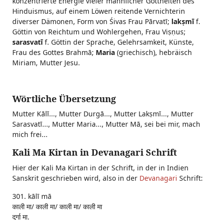
konzentrierte Energie vieler männlicher Gottheiten des
Hinduismus, auf einem Löwen reitende Vernichterin
diverser Dämonen, Form von Śivas Frau Pārvatī;
lakṣmī
f.
Göttin von Reichtum und Wohlergehen, Frau Viṣṇus;
sarasvatī
f. Göttin der Sprache, Gelehrsamkeit, Künste,
Frau des Gottes Brahmā;
Maria
(griechisch), hebräisch
Miriam, Mutter Jesu.
Wörtliche Übersetzung
Mutter Kālī..., Mutter Durgā..., Mutter Lakṣmī..., Mutter
Sarasvatī..., Mutter Maria..., Mutter Mā, sei bei mir, mach
mich frei...
Kali Ma Kirtan in Devanagari Schrift
Hier der Kali Ma Kirtan in der Schrift, in der in Indien
Sanskrit geschrieben wird, also in der
Devanagari
Schrift:
301. kālī mā
काली मा/ काली मा/ काली मा/ काली मा
दुर्गा मा.