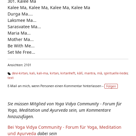
301. Kalee Ma
Kalee Ma, Kalee Ma, Kalee Ma, Kalee Ma
Durga Ma....
Laksmee Ma...
Sarasvatee Ma...
Maria Ma...
Mother Ma...
Be With Me...
Set Me Free...
Ansichten: 2101
devi-kirtan
,
kali
,
kali-ma
,
kirtan
,
kirtanheft
,
kālī
,
mantra
,
mā
,
spirituelle-lieder
,
text
Ta
g
E-Mail an mich, wenn Personen einen Kommentar hinterlassen –
Folgen
s:
Sie müssen Mitglied von Yoga Vidya Community - Forum für
Yoga, Meditation und Ayurveda sein, um Kommentare
hinzuzufügen.
Bei Yoga Vidya Community - Forum für Yoga, Meditation
und Ayurveda
dabei sein