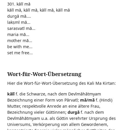
301. kālī mā
kālī mā, kālī mā, kālī mā, kālī mā
durgā mā....
lakṣmī mā...
sarasvatī mā...
maria mā...
mother mā...
be with me...
set me free...
Wort-für-Wort-Übersetzung
Hier die Wort-für-Wort-Übersetzung des Kali Ma Kirtan:
kālī
f. die Schwarze, nach dem Devīmāhātmyam
Bezeichnung einer Form von Pārvatī;
mā/mã
f. (Hindi)
Mutter, respektvolle Anrede an eine ältere Frau,
Bezeichnung vieler Göttinnen;
durgā
f. nach dem
Devīmāhātmyam u.a. als Göttin verehrter Ursprung des
Universums, Verkörperung von allem Gewordenem,