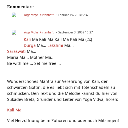
Kommentare
Yoga Vidya Kirtanheft
Februar 19, 2010 9:37
Yoga Vidya Kirtanheft
September 3, 2009 15:27
Kālī
Mā Kālī Mā Kālī Mā Kālī Mā (2x)
Durgā
Mā...
Lakshmi
Mā...
Saraswati
Mā...
Maria Mā... Mother Mā...
Be with me ... Set me free ...
Wunderschönes Mantra zur Verehrung von Kali, der
schwarzen Göttin, die es liebt sich mit Totenschädeln zu
schmücken. Den Text und die Melodie kannst du hier von
Sukadev Bretz, Gründer und Leiter von Yoga Vidya, hören:
Kali Ma
Viel Herzöffnung beim Zuhören und oder auch Mitsingen!