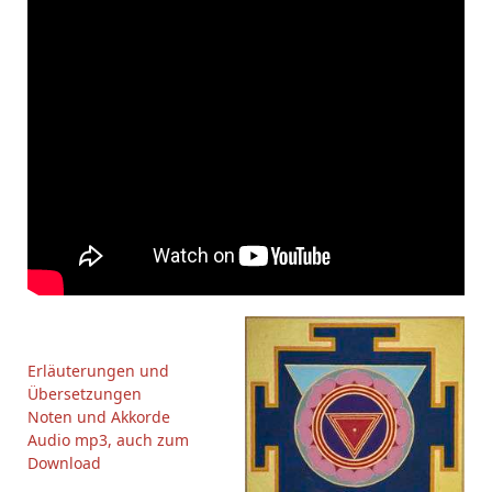
Erläuterungen und
Übersetzungen
Noten und Akkorde
Audio mp3, auch zum
Download