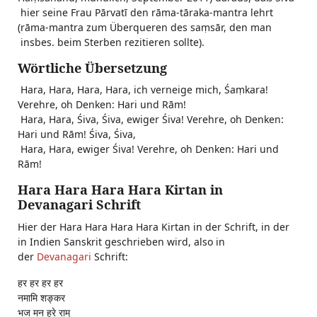
hier seine Frau Pārvatī den rāma-tāraka-mantra lehrt
(rāma-mantra zum Überqueren des saṃsār, den man
insbes. beim Sterben rezitieren sollte).
Wörtliche Übersetzung
Hara, Hara, Hara, Hara, ich verneige mich, Śaṃkara!
Verehre, oh Denken: Hari und Rām!
Hara, Hara, Śiva, Śiva, ewiger Śiva! Verehre, oh Denken:
Hari und Rām! Śiva, Śiva,
Hara, Hara, ewiger Śiva! Verehre, oh Denken: Hari und
Rām!
Hara Hara Hara Hara Kirtan in
Devanagari Schrift
Hier der Hara Hara Hara Hara Kirtan in der Schrift, in der
in Indien Sanskrit geschrieben wird, also in
der
Devanagari
Schrift:
हर हर हर हर
नमामि शङ्कर
भज मन हरे राम्