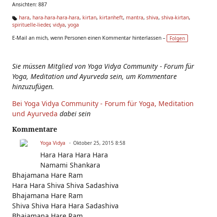
Ansichten: 887
hara
,
hara-hara-hara-hara
,
kirtan
,
kirtanheft
,
mantra
,
shiva
,
shiva-kirtan
,
spirituelle-lieder
,
vidya
,
yoga
Ta
g
E-Mail an mich, wenn Personen einen Kommentar hinterlassen –
Folgen
s:
Sie müssen Mitglied von Yoga Vidya Community - Forum für
Yoga, Meditation und Ayurveda sein, um Kommentare
hinzuzufügen.
Bei Yoga Vidya Community - Forum für Yoga, Meditation
und Ayurveda
dabei sein
Kommentare
Yoga Vidya
Oktober 25, 2015 8:58
Hara Hara Hara Hara
Namami Shankara
Bhajamana Hare Ram
Hara Hara Shiva Shiva Sadashiva
Bhajamana Hare Ram
Shiva Shiva Hara Hara Sadashiva
Bhajamana Hare Ram