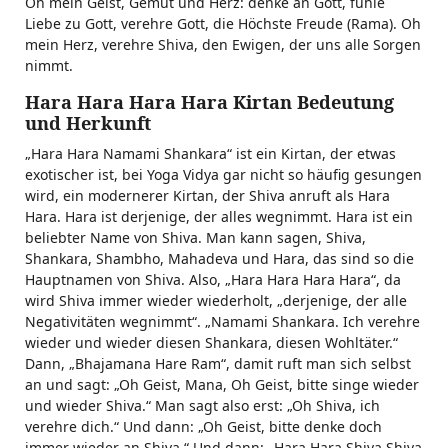
Oh mein Geist, Gemüt und Herz: denke an Gott, fühle
Liebe zu Gott, verehre Gott, die Höchste Freude (Rama). Oh
mein Herz, verehre Shiva, den Ewigen, der uns alle Sorgen
nimmt.
Hara Hara Hara Hara Kirtan Bedeutung
und Herkunft
„Hara Hara Namami Shankara“ ist ein Kirtan, der etwas
exotischer ist, bei Yoga Vidya gar nicht so häufig gesungen
wird, ein modernerer Kirtan, der Shiva anruft als Hara
Hara. Hara ist derjenige, der alles wegnimmt. Hara ist ein
beliebter Name von Shiva. Man kann sagen, Shiva,
Shankara, Shambho, Mahadeva und Hara, das sind so die
Hauptnamen von Shiva. Also, „Hara Hara Hara Hara“, da
wird Shiva immer wieder wiederholt, „derjenige, der alle
Negativitäten wegnimmt“. „Namami Shankara. Ich verehre
wieder und wieder diesen Shankara, diesen Wohltäter.“
Dann, „Bhajamana Hare Ram“, damit ruft man sich selbst
an und sagt: „Oh Geist, Mana, Oh Geist, bitte singe wieder
und wieder Shiva.“ Man sagt also erst: „Oh Shiva, ich
verehre dich.“ Und dann: „Oh Geist, bitte denke doch
immer wieder an Shiva.“ Und dann: „Hara Hara Shiva Shiva