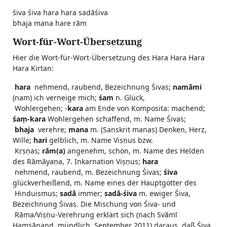
śiva śiva hara hara sadāśiva
bhaja mana hare rām
Wort-für-Wort-Übersetzung
Hier die Wort-für-Wort-Übersetzung des Hara Hara Hara
Hara Kirtan:
hara
nehmend, raubend, Bezeichnung Śivas;
namāmi
(nam) ich verneige mich;
śam
n. Glück,
Wohlergehen; -
kara
am Ende von Komposita: machend;
śaṃ-kara
Wohlergehen schaffend, m. Name Śivas;
bhaja
verehre;
mana
m. (Sanskrit manas) Denken, Herz,
Wille;
hari
gelblich, m. Name Viṣṇus bzw.
Kṛṣṇas;
rām(a)
angenehm, schön, m. Name des Helden
des Rāmāyaṇa, 7. Inkarnation Viṣṇus;
hara
nehmend, raubend, m. Bezeichnung Śivas;
śiva
glückverheißend, m. Name eines der Hauptgötter des
Hinduismus;
sadā
immer;
sadā-śiva
m. ewiger Śiva,
Bezeichnung Śivas. Die Mischung von Śiva- und
Rāma/Viṣṇu-Verehrung erklärt sich (nach Svāmī
Haṃsānand, mündlich, September 2011) daraus, daß Śiva