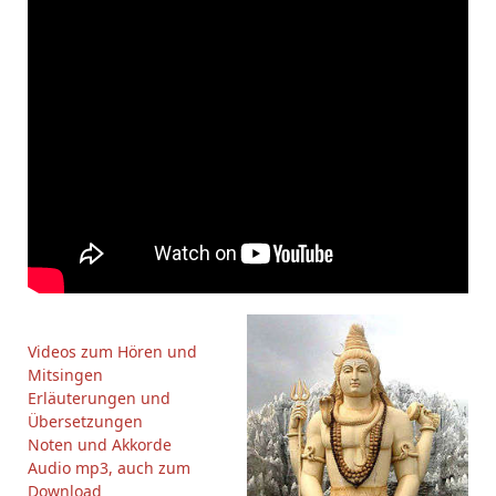
Videos zum Hören und
Mitsingen
Erläuterungen und
Übersetzungen
Noten und Akkorde
Audio mp3, auch zum
Download