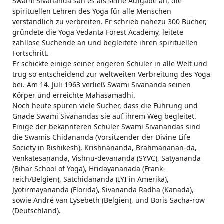
Swami Sivananda sah es als seine Aufgabe an, die
spirituellen Lehren des Yoga für alle Menschen
verständlich zu verbreiten. Er schrieb nahezu 300 Bücher,
gründete die Yoga Vedanta Forest Academy, leitete
zahllose Suchende an und begleitete ihren spirituellen
Fortschritt.
Er schickte einige seiner engeren Schüler in alle Welt und
trug so entscheidend zur weltweiten Verbreitung des Yoga
bei. Am 14. Juli 1963 verließ Swami Sivananda seinen
Körper und erreichte Mahasamadhi.
Noch heute spüren viele Sucher, dass die Führung und
Gnade Swami Sivanandas sie auf ihrem Weg begleitet.
Einige der bekannteren Schüler Swami Sivanandas sind
die Swamis Chidananda (Vorsitzender der Divine Life
Society in Rishikesh), Krishnananda, Brahmananan-da,
Venkatesananda, Vishnu-devananda (SYVC), Satyananda
(Bihar School of Yoga), Hridayananada (Frank-
reich/Belgien), Satchidananda (IYI in Amerika),
Jyotirmayananda (Florida), Sivananda Radha (Kanada),
sowie André van Lysebeth (Belgien), und Boris Sacha-row
(Deutschland).