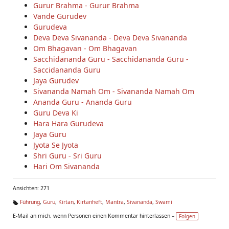
Gurur Brahma - Gurur Brahma
Vande Gurudev
Gurudeva
Deva Deva Sivananda - Deva Deva Sivananda
Om Bhagavan - Om Bhagavan
Sacchidananda Guru - Sacchidananda Guru -
Saccidananda Guru
Jaya Gurudev
Sivananda Namah Om - Sivananda Namah Om
Ananda Guru - Ananda Guru
Guru Deva Ki
Hara Hara Gurudeva
Jaya Guru
Jyota Se Jyota
Shri Guru - Sri Guru
Hari Om Sivananda
Ansichten: 271
Führung
,
Guru
,
Kirtan
,
Kirtanheft
,
Mantra
,
Sivananda
,
Swami
Ta
E-Mail an mich, wenn Personen einen Kommentar hinterlassen –
Folgen
g
s: