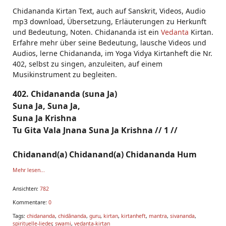
Chidananda Kirtan Text, auch auf Sanskrit, Videos, Audio
mp3 download, Übersetzung, Erläuterungen zu Herkunft
und Bedeutung, Noten. Chidananda ist ein
Vedanta
Kirtan.
Erfahre mehr über seine Bedeutung, lausche Videos und
Audios, lerne Chidananda, im Yoga Vidya Kirtanheft die Nr.
402, selbst zu singen, anzuleiten, auf einem
Musikinstrument zu begleiten.
402. Chidananda (suna Ja)
Suna Ja, Suna Ja,
Suna Ja Krishna
Tu Gita Vala Jnana Suna Ja Krishna // 1 //
Chidanand(a) Chidanand(a) Chidananda Hum
Mehr lesen...
Ansichten:
782
Kommentare:
0
Tags:
chidananda
,
chidānanda
,
guru
,
kirtan
,
kirtanheft
,
mantra
,
sivananda
,
spirituelle-lieder
,
swami
,
vedanta-kirtan