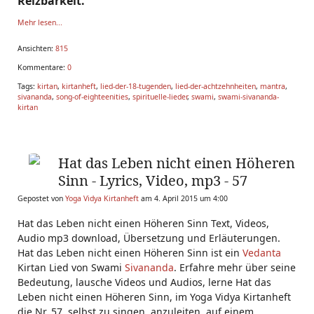
Reizbarkeit.
Mehr lesen...
Ansichten:
815
Kommentare:
0
Tags:
kirtan
,
kirtanheft
,
lied-der-18-tugenden
,
lied-der-achtzehnheiten
,
mantra
,
sivananda
,
song-of-eighteenities
,
spirituelle-lieder
,
swami
,
swami-sivananda-
kirtan
Hat das Leben nicht einen Höheren
Sinn - Lyrics, Video, mp3 - 57
Gepostet von
Yoga Vidya Kirtanheft
am 4. April 2015 um 4:00
Hat das Leben nicht einen Höheren Sinn Text, Videos,
Audio mp3 download, Übersetzung und Erläuterungen.
Hat das Leben nicht einen Höheren Sinn ist ein
Vedanta
Kirtan Lied von Swami
Sivananda
. Erfahre mehr über seine
Bedeutung, lausche Videos und Audios, lerne Hat das
Leben nicht einen Höheren Sinn, im Yoga Vidya Kirtanheft
die Nr. 57, selbst zu singen, anzuleiten, auf einem