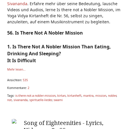
Sivananda
. Erfahre mehr über seine Bedeutung, lausche
Videos und Audios, lerne Is there not a Nobler Mission, im
Yoga Vidya Kirtanheft die Nr. 56, selbst zu singen,
anzuleiten, auf einem Musikinstrument zu begleiten.
56. Is There Not A Nobler Mission
1. Is There Not A Nobler Mission Than Eating,
Drinking And Sleeping?
It Is Difficult
Mehr lesen...
Ansichten:
535
Kommentare:
2
Tags:
is-there-not-a-nobler-mission
,
kirtan
,
kirtanheft
,
mantra
,
mission
,
nobler
,
not
,
sivananda
,
spirituelle-lieder
,
swami
Song of Eighteenities - Lyrics,