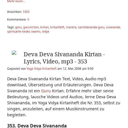
Mehr lesen...
Ansichten:
1403
Kommentare:
0
Tags:
guru
,
guru-kirtan
,
kirtan
,
kirtanheft
,
mantra
,
sachidananda-guru
,
sivananda
,
spirituelle-lieder
,
swami
,
vidya
Deva Deva Sivananda Kirtan -
Lyrics, Video, mp3 - 353
Gepostet von
Yoga Vidya Kirtanheft
am 12. Mai 2008 um 9:00
Deva Deva Sivananda Kirtan Text, Video, Audio mp3
download, Übersetzung und Erläuterungen. Deva Deva
Sivananda ist ein
Guru
Kirtan. Erfahre mehr über seine
Bedeutung, lausche Videos und Audios, lerne Deva Deva
Shivananda, im Yoga Vidya Kirtanheft die Nr. 353, selbst zu
singen, anzuleiten, auf einem Musikinstrument zu
begleiten.
353. Deva Deva Sivananda