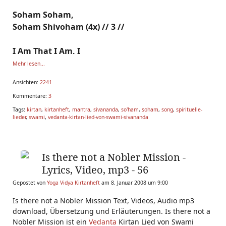
Soham Soham,
Soham Shivoham (4x) // 3 //
I Am That I Am, I
Mehr lesen...
Ansichten:
2241
Kommentare:
3
Tags:
kirtan
,
kirtanheft
,
mantra
,
sivananda
,
so'ham
,
soham
,
song
,
spirituelle-
lieder
,
swami
,
vedanta-kirtan-lied-von-swami-sivananda
Is there not a Nobler Mission -
Lyrics, Video, mp3 - 56
Gepostet von
Yoga Vidya Kirtanheft
am 8. Januar 2008 um 9:00
Is there not a Nobler Mission Text, Videos, Audio mp3
download, Übersetzung und Erläuterungen. Is there not a
Nobler Mission ist ein
Vedanta
Kirtan Lied von Swami