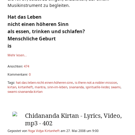
Musikinstrument zu begleiten.
Hat das Leben
nicht einen höheren Sinn
als essen, trinken und schlafen?
Menschliche Geburt
is
Mehr lesen...
Ansichten:
474
Kommentare:
0
Tags:
hat-das-leben-nicht-einen-höheren-sinn
,
is-there-not-a-nobler-mission
,
kirtan
,
kirtanheft
,
mantra
,
sinn-im-leben
,
sivananda
,
spirituelle-lieder
,
swami
,
swami-sivananda-kirtan
Chidananda Kirtan - Lyrics, Video,
mp3 - 402
Gepostet von
Yoga Vidya Kirtanheft
am 27. Mai 2008 um 9:00