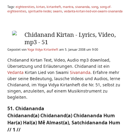
Tags:
eighteenities
,
kirtan
,
kirtanheft
,
mantra
,
sivananda
,
song
,
song-of-
eighteenities
,
spirituelle-lieder
,
swami
,
vedanta-kirtan-lied-von-swami-sivananda
Chidanand Kirtan - Lyrics, Video,
mp3 - 51
Gepostet von
Yoga Vidya Kirtanheft
am 5. Januar 2008 um 9:00
Chidanand Kirtan Text, Video, Audio mp3 download,
Übersetzung und Erläuterungen. Chidanand ist ein
Vedanta
Kirtan Lied von Swami
Sivananda
. Erfahre mehr
über seine Bedeutung, lausche Videos und Audios, lerne
Chidanand, im Yoga Vidya Kirtanheft die Nr. 51, selbst zu
singen, anzuleiten, auf einem Musikinstrument zu
begleiten.
51. Chidananda
Chidanand(a) Chidanand(a) Chidananda Hum
Har(a) Hal(a) Mẽ Almast(a), Satchidananda Hum
// 1 //