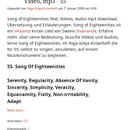
Video, mp3 - 55
Gepostet von
Yoga Vidya Kirtanheft
am 7. Januar 2008 um 9:00
Song of Eighteenities Text, Videos, Audio mp3 download,
Übersetzung und Erläuterungen. Song of Eighteenities ist
ein
Vedanta
Kirtan Lied von Swami
Sivananda
. Erfahre
mehr über seine Bedeutung, lausche Videos und Audios,
lerne Song of Eighteenities, im Yoga Vidya Kirtanheft die
Nr. 55, selbst zu singen, anzuleiten, auf einem
Musikinstrument zu begleiten.
55. Song Of Eighteenities
Serenity, Regularity, Absence Of Vanity,
Sincerity, Simplicity, Veracity,
Equanamity, Fixity, Non-irritability,
Adapt
Mehr lesen...
Ansichten:
727
Kommentare:
1