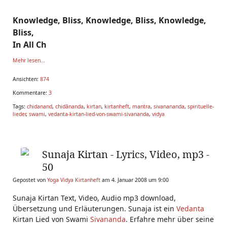
Knowledge, Bliss, Knowledge, Bliss, Knowledge,
Bliss,
In All Ch
Mehr lesen...
Ansichten:
874
Kommentare:
3
Tags:
chidanand
,
chidānanda
,
kirtan
,
kirtanheft
,
mantra
,
sivanananda
,
spirituelle-
lieder
,
swami
,
vedanta-kirtan-lied-von-swami-sivananda
,
vidya
Sunaja Kirtan - Lyrics, Video, mp3 -
50
Gepostet von
Yoga Vidya Kirtanheft
am 4. Januar 2008 um 9:00
Sunaja Kirtan Text, Video, Audio mp3 download,
Übersetzung und Erläuterungen. Sunaja ist ein
Vedanta
Kirtan Lied von Swami
Sivananda
. Erfahre mehr über seine