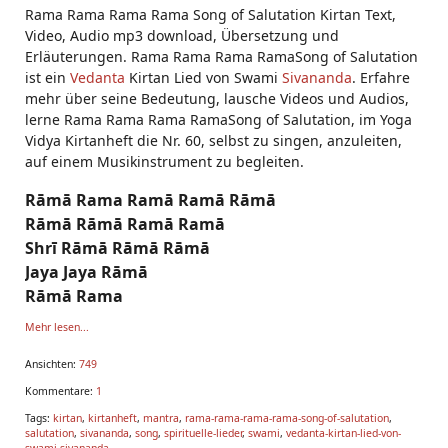
Rama Rama Rama Rama Song of Salutation Kirtan Text,
Video, Audio mp3 download, Übersetzung und
Erläuterungen. Rama Rama Rama RamaSong of Salutation
ist ein
Vedanta
Kirtan Lied von Swami
Sivananda
. Erfahre
mehr über seine Bedeutung, lausche Videos und Audios,
lerne Rama Rama Rama RamaSong of Salutation, im Yoga
Vidya Kirtanheft die Nr. 60, selbst zu singen, anzuleiten,
auf einem Musikinstrument zu begleiten.
Rāmā Rama Ramā Ramā Rāmā
Rāmā Rāmā Ramā Ramā
Shrī Rāmā Rāmā Rāmā
Jaya Jaya Rāmā
Rāmā Rama
Mehr lesen...
Ansichten:
749
Kommentare:
1
Tags:
kirtan
,
kirtanheft
,
mantra
,
rama-rama-rama-rama-song-of-salutation
,
salutation
,
sivananda
,
song
,
spirituelle-lieder
,
swami
,
vedanta-kirtan-lied-von-
swami-sivananda