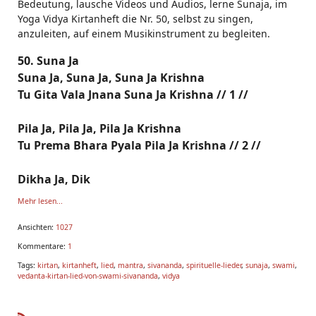
Bedeutung, lausche Videos und Audios, lerne Sunaja, im
Yoga Vidya Kirtanheft die Nr. 50, selbst zu singen,
anzuleiten, auf einem Musikinstrument zu begleiten.
50. Suna Ja
Suna Ja, Suna Ja, Suna Ja Krishna
Tu Gita Vala Jnana Suna Ja Krishna // 1 //
Pila Ja, Pila Ja, Pila Ja Krishna
Tu Prema Bhara Pyala Pila Ja Krishna // 2 //
Dikha Ja, Dik
Mehr lesen...
Ansichten:
1027
Kommentare:
1
Tags:
kirtan
,
kirtanheft
,
lied
,
mantra
,
sivananda
,
spirituelle-lieder
,
sunaja
,
swami
,
vedanta-kirtan-lied-von-swami-sivananda
,
vidya