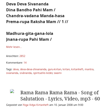
Deva Deva Sivananda
Dina Bandho Pahi Mam /
Chandra-vadana Manda-hasa
Prema-rupa Raksha Mam // 1 //
Madhura-gita-gana-lola
Jnana-rupa Pahi Mam /
Mehr lesen...
Ansichten:
2852
Kommentare:
14
Tags:
deva
,
deva-deva-shivananda
,
guru-kirtan
,
kirtan
,
kirtanheft
,
mantra
,
sivananda
,
sivānanda
,
spirituelle-lieder
,
swami
Rama Rama Rama Rama - Song of
Salutation - Lyrics, Video, mp3 - 60
Gepostet von
Yoga Vidya Kirtanheft
am 10. Januar 2008 um 9:00