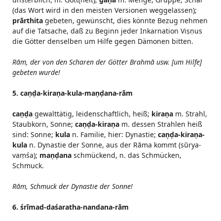
(das Wort wird in den meisten Versionen weggelassen);
prārthita
gebeten, gewünscht, dies könnte Bezug nehmen
auf die Tatsache, daß zu Beginn jeder Inkarnation Viṣṇus
die Götter denselben um Hilfe gegen Dämonen bitten.
Rām, der von den Scharen der Götter Brahmā usw. [um Hilfe]
gebeten wurde!
5. caṇḍa-kiraṇa-kula-maṇḍana-rām
caṇḍa
gewalttätig, leidenschaftlich, heiß;
kiraṇa
m. Strahl,
Staubkorn, Sonne;
caṇḍa-kiraṇa
m. dessen Strahlen heiß
sind: Sonne;
kula
n. Familie, hier: Dynastie;
caṇḍa-kiraṇa-
kula
n. Dynastie der Sonne, aus der Rāma kommt (sūrya-
vaṃśa);
maṇḍana
schmückend, n. das Schmücken,
Schmuck.
Rām, Schmuck der Dynastie der Sonne!
6. śrīmad-daśaratha-nandana-rām