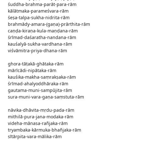
śuddha-brahma-parāt-para-rām
kālātmaka-parameśvara-rām
śeṣa-talpa-sukha-nidrita-rām
brahmādy-amara-(gaṇa)-prārthita-rām
caṇḍa-kiraṇa-kula-maṇḍana-rām
śrīmad-daśaratha-nandana-rām
kauśalyā-sukha-vardhana-rām
viśvāmitra-priya-dhana-rām
ghora-tāṭakā-ghātaka-rām
mārīcādi-nipātaka-rām
kauśika-makha-saṃrakṣaka-rām
śrīmad-ahalyoddhāraka-rām
gautama-muni-sampūjita-rām
sura-muni-vara-gaṇa-saṃstuta-rām
nāvika-dhāvita-mṛdu-pada-rām
mithilā-pura-jana-modaka-rām
videha-mānasa-rañjaka-rām
tryambaka-kārmuka-bhañjaka-rām
sītārpita-vara-mālika-rām