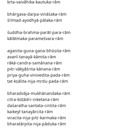
kṛta-vaivāhika-kautuka-rām
bhārgava-darpa-vināśaka-rām
śrīmad-ayodhyā-pālaka-rām
śuddha-brahma-parāt-para-rām
kālātmaka-parameśvara-rām
agaṇita-guṇa-gaṇa-bhūṣita-rām
avanī-tanayā-kāmita-rām
rākā-candra-samānana-rām
pitṛ-vākyāśrita-kānana-rām
priya-guha-vinivedita-pada-rām
tat-kṣālita-nija-mṛdu-pada-rām
bharadvāja-mukhānandaka-rām
citra-kūṭādri-niketana-rām
daśaratha-santata-cintita-rām
kaikeyī-tanayārcita-rām
viracita-nija-pitṛ-karmaka-rām
bharatārpita-nija-pāduka-rām