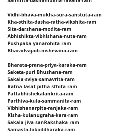
Sanhrita-dashamukha-ravana-ram
Vidhi-bhava-mukha-sura-sanstuta-ram
Kha-sthita-dasha-ratha-vikshita-ram
Sita-darshana-modita-ram
Abhishikta-vibhishana-nuta-ram
Pushpaka-yanarohita-ram
Bharadvajadi-nishevana-ram
Bharata-prana-priya-karaka-ram
Saketa-puri­ Bhushana-ram
Sakala-sviya-samavrita-ram
Ratna-lasat-pitha-sthita-ram
Pattabhishekalankrita-ram
Parthiva-kula-sammanita-ram
Vibhishanarpita-ranjaka-ram
Kisha-kulanugraha-kara-ram
Sakala-jiva-sanRakshaka-ram
Samasta-lokoddharaka-ram