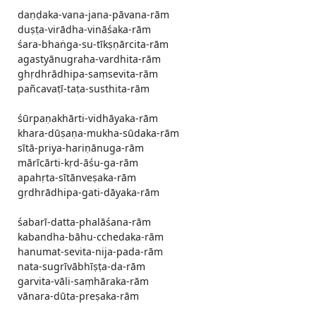
daṇḍaka-vana-jana-pāvana-rām
duṣṭa-virādha-vināśaka-rām
śara-bhaṅga-su-tīkṣṇārcita-rām
agastyānugraha-vardhita-rām
ghṛdhrādhipa-saṃsevita-rām
pañcavaṭī-taṭa-susthita-rām
śūrpaṇakhārti-vidhāyaka-rām
khara-dūṣaṇa-mukha-sūdaka-rām
sītā-priya-hariṇānuga-rām
mārīcārti-kṛd-āśu-ga-rām
apahṛta-sītānveṣaka-rām
gṛdhrādhipa-gati-dāyaka-rām
śabarī-datta-phalāśana-rām
kabandha-bāhu-cchedaka-rām
hanumat-sevita-nija-pada-rām
nata-sugrīvābhīṣṭa-da-rām
garvita-vāli-saṃhāraka-rām
vānara-dūta-preṣaka-rām