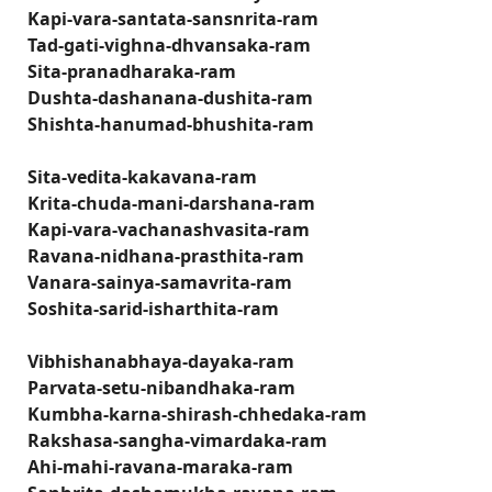
Kapi-vara-santata-sansnrita-ram
Tad-gati-vighna-dhvansaka-ram
Sita-pranadharaka-ram
Dushta-dashanana-dushita-ram
Shishta-hanumad-bhushita-ram
Sita-vedita-kakavana-ram
Krita-chuda-mani-darshana-ram
Kapi-vara-vachanashvasita-ram
Ravana-nidhana-prasthita-ram
Vanara-sainya-samavrita-ram
Soshita-sarid-isharthita-ram
Vibhishanabhaya-dayaka-ram
Parvata-setu-nibandhaka-ram
Kumbha-karna-shirash-chhedaka-ram
Rakshasa-sangha-vimardaka-ram
Ahi-mahi-ravana-maraka-ram