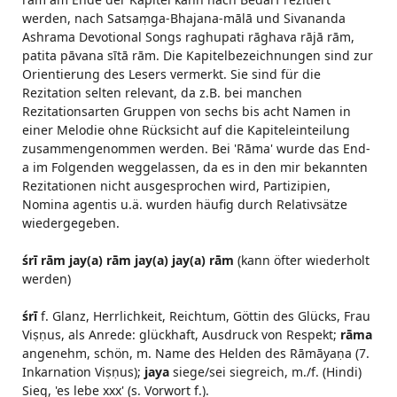
werden, nach Satsaṃga-Bhajana-mālā und Sivananda
Ashrama Devotional Songs raghupati rāghava rājā rām,
patita pāvana sītā rām. Die Kapitelbezeichnungen sind zur
Orientierung des Lesers vermerkt. Sie sind für die
Rezitation selten relevant, da z.B. bei manchen
Rezitationsarten Gruppen von sechs bis acht Namen in
einer Melodie ohne Rücksicht auf die Kapiteleinteilung
zusammengenommen werden. Bei 'Rāma' wurde das End-
a im Folgenden weggelassen, da es in den mir bekannten
Rezitationen nicht ausgesprochen wird, Partizipien,
Nomina agentis u.ä. wurden häufig durch Relativsätze
wiedergegeben.
śrī rām jay(a) rām jay(a) jay(a) rām
(kann öfter wiederholt
werden)
śrī
f. Glanz, Herrlichkeit, Reichtum, Göttin des Glücks, Frau
Viṣṇus, als Anrede: glückhaft, Ausdruck von Respekt;
rāma
angenehm, schön, m. Name des Helden des Rāmāyaṇa (7.
Inkarnation Viṣṇus);
jaya
siege/sei siegreich, m./f. (Hindi)
Sieg, 'es lebe xxx' (s. Vorwort f.).