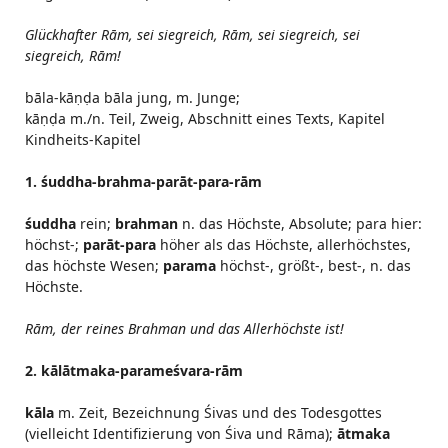
Glückhafter Rām, sei siegreich, Rām, sei siegreich, sei
siegreich, Rām!
bāla-kāṇḍa bāla jung, m. Junge;
kāṇḍa m./n. Teil, Zweig, Abschnitt eines Texts, Kapitel
Kindheits-Kapitel
1. śuddha-brahma-parāt-para-rām
śuddha
rein;
brahman
n. das Höchste, Absolute; para hier:
höchst-;
parāt-para
höher als das Höchste, allerhöchstes,
das höchste Wesen;
parama
höchst-, größt-, best-, n. das
Höchste.
Rām, der reines Brahman und das Allerhöchste ist!
2. kālātmaka-parameśvara-rām
kāla
m. Zeit, Bezeichnung Śivas und des Todesgottes
(vielleicht Identifizierung von Śiva und Rāma);
ātmaka