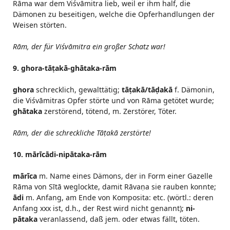
Rāma war dem Viśvāmitra lieb, weil er ihm half, die
Dämonen zu beseitigen, welche die Opferhandlungen der
Weisen störten.
Rām, der für Viśvāmitra ein großer Schatz war!
9. ghora-tāṭakā-ghātaka-rām
ghora
schrecklich, gewalttätig;
tāṭakā/tāḍakā
f. Dämonin,
die Viśvāmitras Opfer störte und von Rāma getötet wurde;
ghātaka
zerstörend, tötend, m. Zerstörer, Töter.
Rām, der die schreckliche Tāṭakā zerstörte!
10. mārīcādi-nipātaka-rām
mārīca
m. Name eines Dämons, der in Form einer Gazelle
Rāma von Sītā weglockte, damit Rāvaṇa sie rauben konnte;
ādi
m. Anfang, am Ende von Komposita: etc. (wörtl.: deren
Anfang xxx ist, d.h., der Rest wird nicht genannt);
ni-
pātaka
veranlassend, daß jem. oder etwas fällt, töten.