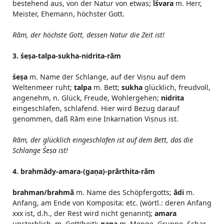
bestehend aus, von der Natur von etwas;
īśvara
m. Herr,
Meister, Ehemann, höchster Gott.
Rām, der höchste Gott, dessen Natur die Zeit ist!
3. śeṣa-talpa-sukha-nidrita-rām
śeṣa
m. Name der Schlange, auf der Viṣṇu auf dem
Weltenmeer ruht;
talpa
m. Bett;
sukha
glücklich, freudvoll,
angenehm, n. Glück, Freude, Wohlergehen;
nidrita
eingeschlafen, schlafend. Hier wird Bezug darauf
genommen, daß Rām eine Inkarnation Viṣṇus ist.
Rām, der glücklich eingeschlafen ist auf dem Bett, das die
Schlange Śeṣa ist!
4. brahmādy-amara-(gaṇa)-prārthita-rām
brahman/brahmā
m. Name des Schöpfergotts;
ādi
m.
Anfang, am Ende von Komposita: etc. (wörtl.: deren Anfang
xxx ist, d.h., der Rest wird nicht genannt);
amara
unsterblich, m. Gott(heit);
gaṇa
m. Menge, Gruppe, Schar