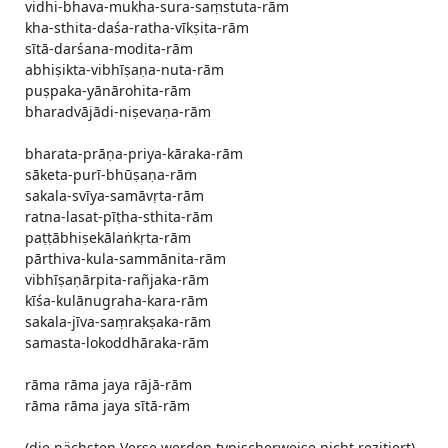
vidhi-bhava-mukha-sura-saṃstuta-rām
kha-sthita-daśa-ratha-vīkṣita-rām
sītā-darśana-modita-rām
abhiṣikta-vibhīṣaṇa-nuta-rām
puṣpaka-yānārohita-rām
bharadvājādi-niṣevaṇa-rām
bharata-prāṇa-priya-kāraka-rām
sāketa-purī­-bhūṣaṇa-rām
sakala-svīya-samāvṛta-rām
ratna-lasat-pīṭha-sthita-rām
paṭṭābhiṣekālaṅkṛta-rām
pārthiva-kula-sammānita-rām
vibhīṣaṇārpita-rañjaka-rām
kīśa-kulānugraha-kara-rām
sakala-jīva-saṃrakṣaka-rām
samasta-lokoddhāraka-rām
rāma rāma jaya rājā-rām
rāma rāma jaya sītā-rām
(die nächsten Verse werden typischerweise nicht rezitiert)