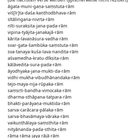
āgata-muni-gaṇa-saṃstuta-rām
viś[īr]ta-daśa-kaṇṭhodbhava-rām
sītāliṅgana-nivṛta-rām
nīti-surakṣita-jana-pada-rām
vipina-tyājita-janakajā-rām
kārita-lavaṇāsura-vadha-rām
svar-gata-śambūka-saṃstuta-rām
sva-tanaya-kuśa-lava-nandita-rām
aśvamedha-kratu-dīkṣita-rām
kālāvedita-sura-pada-rām
āyodhyaka-jana-mukti-da-rām
vidhi-mukha-vibudhānandaka-rām
tejo-maya-nija-rūpaka-rām
saṃsṛti-bandha-vimocaka-rām
dharma-sthāpana-tatpara-rām
bhakti-parāyaṇa-muktida-rām
sarva-carācara-pālaka-rām
sarva-bhavāmaya-vāraka-rām
vaikuṇṭhālaya-saṃsthita-rām
nityānanda-pada-sthita-rām
rāma rāma jaya rājā-rām