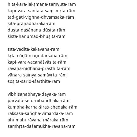
hita-kara-lakṣmaṇa-saṃyuta-rām
kapi-vara-santata-saṃsmṛta-rām
tad-gati-vighna-dhvaṃsaka-rām
sītā-prāṇādhāraka-rām
duṣṭa-daśānana-dūṣita-rām
śiṣṭa-hanumad-bhūṣita-rām
sītā-vedita-kākāvana-rām
kṛta-cūḍā-maṇi-darśana-rām
kapi-vara-vacanāśvāsita-rām
rāvaṇa-nidhana-prasthita-rām
vānara-sainya-samāvṛta-rām
soṣita-sarid-īśārthita-rām
vibhīṣaṇābhaya-dāyaka-rām
parvata-setu-nibandhaka-rām
kumbha-karṇa-śiraś-chedaka-rām
rākṣasa-saṅgha-vimardaka-rām
ahi-mahi-rāvaṇa-māraka-rām
saṃhṛta-daśamukha-rāvaṇa-rām