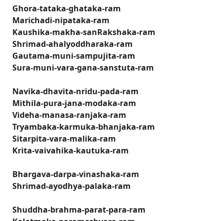
Ghora-tataka-ghataka-ram
Marichadi-nipataka-ram
Kaushika-makha-sanRakshaka-ram
Shrimad-ahalyoddharaka-ram
Gautama-muni-sampujita-ram
Sura-muni-vara-gana-sanstuta-ram
Navika-dhavita-nridu-pada-ram
Mithila-pura-jana-modaka-ram
Videha-manasa-ranjaka-ram
Tryambaka-karmuka-bhanjaka-ram
Sitarpita-vara-malika-ram
Krita-vaivahika-kautuka-ram
Bhargava-darpa-vinashaka-ram
Shrimad-ayodhya-palaka-ram
Shuddha-brahma-parat-para-ram