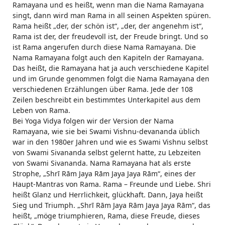
Ramayana und es heißt, wenn man die Nama Ramayana
singt, dann wird man Rama in all seinen Aspekten spüren.
Rama heißt „der, der schön ist“, „der, der angenehm ist“,
Rama ist der, der freudevoll ist, der Freude bringt. Und so
ist Rama angerufen durch diese Nama Ramayana. Die
Nama Ramayana folgt auch den Kapiteln der Ramayana.
Das heißt, die Ramayana hat ja auch verschiedene Kapitel
und im Grunde genommen folgt die Nama Ramayana den
verschiedenen Erzählungen über Rama. Jede der 108
Zeilen beschreibt ein bestimmtes Unterkapitel aus dem
Leben von Rama.
Bei Yoga Vidya folgen wir der Version der Nama
Ramayana, wie sie bei Swami Vishnu-devananda üblich
war in den 1980er Jahren und wie es Swami Vishnu selbst
von Swami Sivananda selbst gelernt hatte, zu Lebzeiten
von Swami Sivananda. Nama Ramayana hat als erste
Strophe, „Shrī Rām Jaya Rām Jaya Jaya Rām“, eines der
Haupt-Mantras von Rama. Rama – Freunde und Liebe. Shri
heißt Glanz und Herrlichkeit, glückhaft. Dann, Jaya heißt
Sieg und Triumph. „Shrī Rām Jaya Rām Jaya Jaya Rām“, das
heißt, „möge triumphieren, Rama, diese Freude, dieses