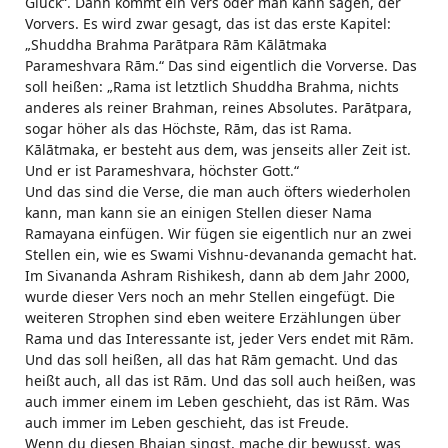
Glück“. Dann kommt ein Vers oder man kann sagen, der
Vorvers. Es wird zwar gesagt, das ist das erste Kapitel:
„Shuddha Brahma Parātpara Rām Kālātmaka
Parameshvara Rām.“ Das sind eigentlich die Vorverse. Das
soll heißen: „Rama ist letztlich Shuddha Brahma, nichts
anderes als reiner Brahman, reines Absolutes. Parātpara,
sogar höher als das Höchste, Rām, das ist Rama.
Kālātmaka, er besteht aus dem, was jenseits aller Zeit ist.
Und er ist Parameshvara, höchster Gott.“
Und das sind die Verse, die man auch öfters wiederholen
kann, man kann sie an einigen Stellen dieser Nama
Ramayana einfügen. Wir fügen sie eigentlich nur an zwei
Stellen ein, wie es Swami Vishnu-devananda gemacht hat.
Im Sivananda Ashram Rishikesh, dann ab dem Jahr 2000,
wurde dieser Vers noch an mehr Stellen eingefügt. Die
weiteren Strophen sind eben weitere Erzählungen über
Rama und das Interessante ist, jeder Vers endet mit Rām.
Und das soll heißen, all das hat Rām gemacht. Und das
heißt auch, all das ist Rām. Und das soll auch heißen, was
auch immer einem im Leben geschieht, das ist Rām. Was
auch immer im Leben geschieht, das ist Freude.
Wenn du diesen Bhajan singst, mache dir bewusst, was