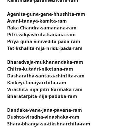
Kalatmaka-parameshvara-ram
Aganita-guna-gana-bhushita-ram
Avani-tanaya-kamita-ram
Raka Chandra-samanana-ram
Pitri-vakyashrita-kanana-ram
Priya-guha-vinivedita-pada-ram
Tat-kshalita-nija-nridu-pada-ram
Bharadvaja-mukhanandaka-ram
Chitra-kutadri-niketana-ram
Dasharatha-santata-chintita-ram
Kaikeyi-tanayarchita-ram
Virachita-nija-pitri-karmaka-ram
Bharatarpita-nija-paduka-ram
Dandaka-vana-jana-pavana-ram
Dushta-viradha-vinashaka-ram
Shara-bhanga-su-tikshnarchita-ram