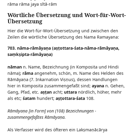
rāma rāma jaya sītā-rām
Wörtliche Übersetzung und Wort-für-Wort-
Übersetzung
Hier die Wort-für-Wort-Übersetzung und zwischen den
Zeilen die wörtliche Übersetzung des Nama Ramayana:
703. nāma-rāmāyaṇa (aṣṭottara-śata-nāma-rāmāyaṇa,
saṃkṣipta-rāmāyaṇa)
nāman
n. Name, Bezeichnung (in Komposita und Hindi
nāma);
rāma
angenehm, schön, m. Name des Helden des
Rāmāyaṇa (7. Inkarnation Viṣṇus), dessen Handlungen
hier in Komposita zusammengefaßt sind;
ayana
n. Gehen,
Gang, Pfad, etc.
aṣṭan
acht;
uttara
nördlich, höher, mehr
als etc;
śatam
hundert;
aṣṭottara-śata
108.
Rāmāyaṇa [in Form] von (108) Bezeichnungen -
zusammengefaßtes Rāmāyaṇa.
Als Verfasser wird des öfteren ein Lakṣmaṇācārya