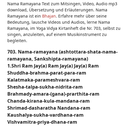
Nama Ramayana Text zum Mitsingen, Video, Audio mp3
download, Übersetzung und Erläuterungen. Nama
Ramayana ist ein
Bhajan
. Erfahre mehr über seine
Bedeutung, lausche Videos und Audios, lerne Nama
Ramayana, im Yoga Vidya Kirtanheft die Nr. 703, selbst zu
singen, anzuleiten, auf einem Musikinstrument zu
begleiten.
703. Nama-ramayana (ashtottara-shata-nama-
ramayana, Sankshipta-ramayana)
1.Shri Ram Jay(a) Ram Jay(a) Jay(a) Ram
Shuddha-brahma-parat-para-ram
Kalatmaka-parameshvara-ram
Shesha-talpa-sukha-nidrita-ram
Brahmady-amara-(gana)-prarthita-ram
Chanda-kirana-kula-mandana-ram
Shrimad-dasharatha Nandana-ram
Kaushalya-sukha-vardhana-ram
Vishvamitra-priya-dhana-ram