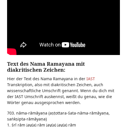
Text des Nama Ramayana mit
diakritischen Zeichen:
Hier der Text des Nama Ramayana in der
IAST
Transkription, also mit diakritischen Zeichen, auch
wissenschaftliche Umschrift genannt. Wenn du dich mit
der IAST Umschrift auskennst, weißt du genau, wie die
Wörter genau ausgesprochen werden.
703. nāma-rāmāyaṇa (aṣṭottara-śata-nāma-rāmāyaṇa,
saṅkṣipta-rāmāyaṇa)
1. śrī rām jay(a) rām jay(a) jay(a) rām