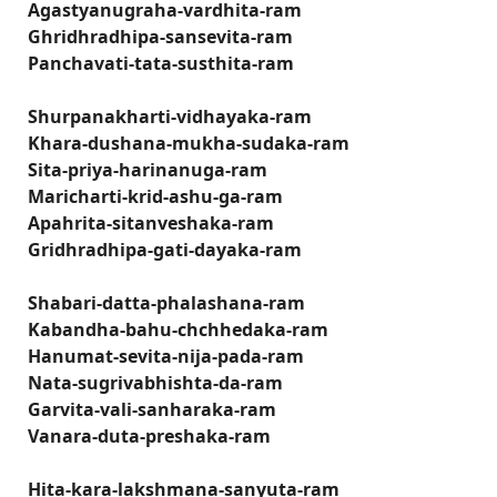
Agastyanugraha-vardhita-ram
Ghridhradhipa-sansevita-ram
Panchavati-tata-susthita-ram
Shurpanakharti-vidhayaka-ram
Khara-dushana-mukha-sudaka-ram
Sita-priya-harinanuga-ram
Maricharti-krid-ashu-ga-ram
Apahrita-sitanveshaka-ram
Gridhradhipa-gati-dayaka-ram
Shabari-datta-phalashana-ram
Kabandha-bahu-chchhedaka-ram
Hanumat-sevita-nija-pada-ram
Nata-sugrivabhishta-da-ram
Garvita-vali-sanharaka-ram
Vanara-duta-preshaka-ram
Hita-kara-lakshmana-sanyuta-ram