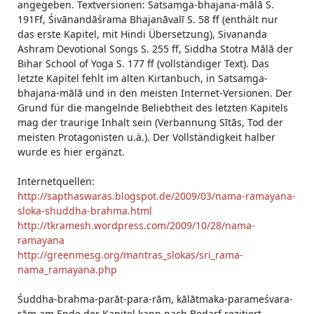
angegeben. Textversionen: Satsaṃga-bhajana-mālā S.
191Ff, Śivānandāśrama Bhajanāvalī S. 58 ff (enthält nur
das erste Kapitel, mit Hindi Übersetzung), Sivananda
Ashram Devotional Songs S. 255 ff, Siddha Stotra Mālā der
Bihar School of Yoga S. 177 ff (vollständiger Text). Das
letzte Kapitel fehlt im alten Kirtanbuch, in Satsaṃga-
bhajana-mālā und in den meisten Internet-Versionen. Der
Grund für die mangelnde Beliebtheit des letzten Kapitels
mag der traurige Inhalt sein (Verbannung Sītās, Tod der
meisten Protagonisten u.ä.). Der Vollständigkeit halber
wurde es hier ergänzt.
Internetquellen:
http://sapthaswaras.blogspot.de/2009/03/nama-ramayana-
sloka-shuddha-brahma.html
http://tkramesh.wordpress.com/2009/10/28/nama-
ramayana
http://greenmesg.org/mantras_slokas/sri_rama-
nama_ramayana.php
Śuddha-brahma-parāt-para-rām, kālātmaka-parameśvara-
rām am Ende der Kapitel kann nach Bedarf rezitiert