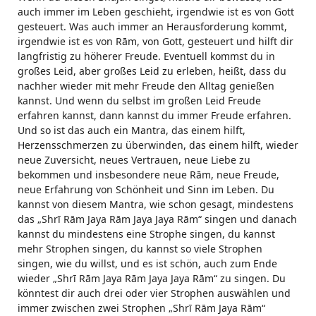
auch immer im Leben geschieht, irgendwie ist es von Gott
gesteuert. Was auch immer an Herausforderung kommt,
irgendwie ist es von Rām, von Gott, gesteuert und hilft dir
langfristig zu höherer Freude. Eventuell kommst du in
großes Leid, aber großes Leid zu erleben, heißt, dass du
nachher wieder mit mehr Freude den Alltag genießen
kannst. Und wenn du selbst im großen Leid Freude
erfahren kannst, dann kannst du immer Freude erfahren.
Und so ist das auch ein Mantra, das einem hilft,
Herzensschmerzen zu überwinden, das einem hilft, wieder
neue Zuversicht, neues Vertrauen, neue Liebe zu
bekommen und insbesondere neue Rām, neue Freude,
neue Erfahrung von Schönheit und Sinn im Leben. Du
kannst von diesem Mantra, wie schon gesagt, mindestens
das „Shrī Rām Jaya Rām Jaya Jaya Rām“ singen und danach
kannst du mindestens eine Strophe singen, du kannst
mehr Strophen singen, du kannst so viele Strophen
singen, wie du willst, und es ist schön, auch zum Ende
wieder „Shrī Rām Jaya Rām Jaya Jaya Rām“ zu singen. Du
könntest dir auch drei oder vier Strophen auswählen und
immer zwischen zwei Strophen „Shrī Rām Jaya Rām“