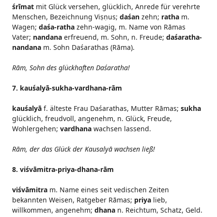
śrīmat
mit Glück versehen, glücklich, Anrede für verehrte
Menschen, Bezeichnung Viṣṇus;
daśan
zehn;
ratha
m.
Wagen;
daśa-ratha
zehn-wagig, m. Name von Rāmas
Vater;
nandana
erfreuend, m. Sohn, n. Freude;
daśaratha-
nandana
m. Sohn Daśarathas (Rāma).
Rām, Sohn des glückhaften Daśaratha!
7. kauśalyā-sukha-vardhana-rām
kauśalyā
f. älteste Frau Daśarathas, Mutter Rāmas;
sukha
glücklich, freudvoll, angenehm, n. Glück, Freude,
Wohlergehen;
vardhana
wachsen lassend.
Rām, der das Glück der Kausalyā wachsen ließ!
8. viśvāmitra-priya-dhana-rām
viśvāmitra
m. Name eines seit vedischen Zeiten
bekannten Weisen, Ratgeber Rāmas;
priya
lieb,
willkommen, angenehm;
dhana
n. Reichtum, Schatz, Geld.