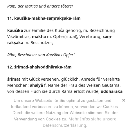
Rām, der Mārīca und andere tötete!
11. kauśika-makha-saṃrakṣaka-rām
kauśīka
zur Familie des Kuśa gehörig, m. Bezeichnung
Viśvāmitras;
makha
m. Opfer(ritual), Verehrung;
saṃ-
rakṣaka
m. Beschützer;
Rām, Beschützer von Kauśikas Opfer!
12. śrīmad-ahalyoddhāraka-rām
śrīmat
mit Glück versehen, glücklich, Anrede für verehrte
Menschen;
ahalyā
f. Name der Frau des Weisen Gautama,
von dessen Fluch sie durch Rāma erlöst wurde;
uddhāraka
herausholend, m. einer, der herausholt, erlöst. Rāma
Um unsere Webseite für Sie optimal zu gestalten und
✖
befreite Ahalyā aus ihrer Form als Stein, in den sie von
fortlaufend verbessern zu können, verwenden wir Cookies.
Gautama wegen Untreue verwandelt worden war.
Durch die weitere Nutzung der Webseite stimmen Sie der
Mehr Infos siehe unsere
Verwendung von Cookies zu.
Rām, Erlöser der Ahalyā!
Datenschutzerklärung.