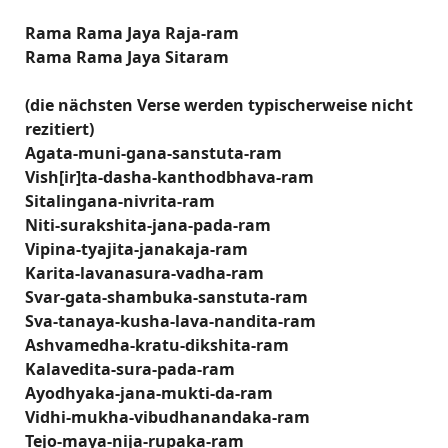
Rama Rama Jaya Raja-ram
Rama Rama Jaya Sitaram
(die nächsten Verse werden typischerweise nicht
rezitiert)
Agata-muni-gana-sanstuta-ram
Vish[ir]ta-dasha-kanthodbhava-ram
Sitalingana-nivrita-ram
Niti-surakshita-jana-pada-ram
Vipina-tyajita-janakaja-ram
Karita-lavanasura-vadha-ram
Svar-gata-shambuka-sanstuta-ram
Sva-tanaya-kusha-lava-nandita-ram
Ashvamedha-kratu-dikshita-ram
Kalavedita-sura-pada-ram
Ayodhyaka-jana-mukti-da-ram
Vidhi-mukha-vibudhanandaka-ram
Tejo-maya-nija-rupaka-ram