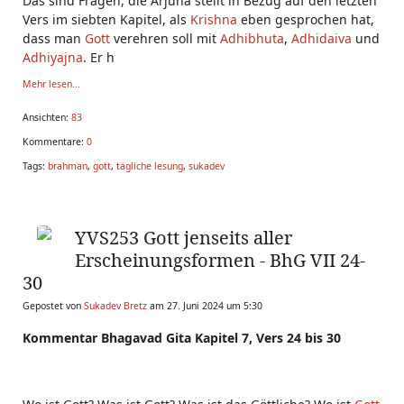
Das sind Fragen, die Arjuna stellt in Bezug auf den letzten
Vers im siebten Kapitel, als
Krishna
eben gesprochen hat,
dass man
Gott
verehren soll mit
Adhibhuta
,
Adhidaiva
und
Adhiyajna
. Er h
Mehr lesen...
Ansichten:
83
Kommentare:
0
Tags:
brahman
,
gott
,
tägliche lesung
,
sukadev
YVS253 Gott jenseits aller
Erscheinungsformen - BhG VII 24-
30
Gepostet von
Sukadev Bretz
am 27. Juni 2024 um 5:30
Kommentar Bhagavad Gita Kapitel 7, Vers 24 bis 30