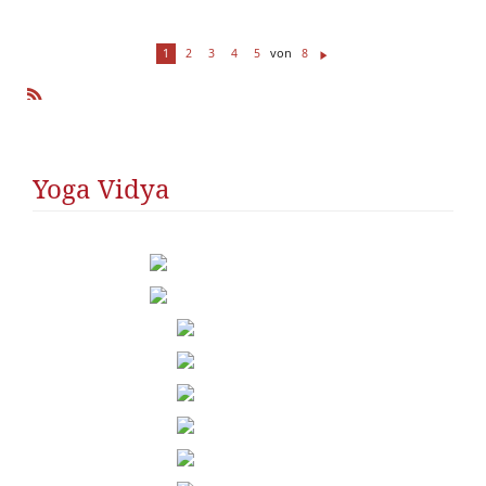
von
1
2
3
4
5
8
W
ei
te
R
r
SS
Yoga Vidya