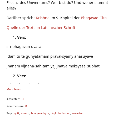
Essenz des Universums? Wer bist du? Und woher stammt
alles?
Darüber spricht
Krishna
im 9. Kapitel der
Bhagavad Gita
.
Quelle der Texte in Lateinischer Schrift
Vers:
sri-bhagavan uvaca
idam tu te guhyatamam pravaksyamy anasuyave
jnanam vijnana-sahitam yaj jnatva moksyase ’subhat
Vers:
raja-vidya raja-guhyam
Mehr lesen...
pavitram idam uttamam
Ansichten:
81
pratyakshavagamam dharmyam
Kommentare:
0
Tags:
gott
,
essenz
,
bhagavad gita
,
tägliche lesung
,
sukadev
su