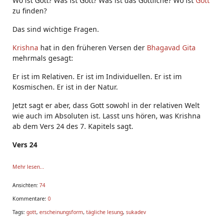
Wo ist Gott? Was ist Gott? Was ist das Göttliche? Wo ist
Gott
zu finden?
Das sind wichtige Fragen.
Krishna
hat in den früheren Versen der
Bhagavad Gita
mehrmals gesagt:
Er ist im Relativen. Er ist im Individuellen. Er ist im
Kosmischen. Er ist in der Natur.
Jetzt sagt er aber, dass Gott sowohl in der relativen Welt
wie auch im Absoluten ist. Lasst uns hören, was Krishna
ab dem Vers 24 des 7. Kapitels sagt.
Vers 24
Avyaktaṁ vyaktim āpannaṁ manya
Mehr lesen...
Ansichten:
74
Kommentare:
0
Tags:
gott
,
erscheinungsform
,
tägliche lesung
,
sukadev