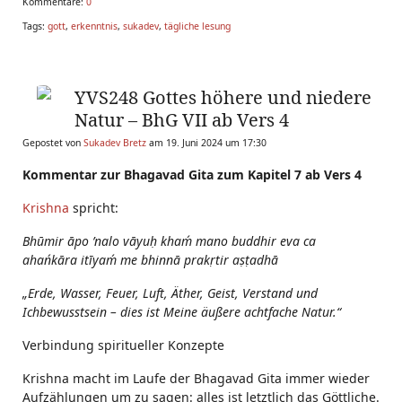
Kommentare:
0
Tags:
gott
,
erkenntnis
,
sukadev
,
tägliche lesung
YVS248 Gottes höhere und niedere
Natur – BhG VII ab Vers 4
Gepostet von
Sukadev Bretz
am 19. Juni 2024 um 17:30
Kommentar zur Bhagavad Gita zum Kapitel 7 ab Vers 4
Krishna
spricht:
Bhūmir āpo ’nalo vāyuḥ khaḿ mano buddhir eva ca
ahańkāra itīyaḿ me bhinnā prakṛtir aṣṭadhā
„Erde, Wasser, Feuer, Luft, Äther, Geist, Verstand und
Ichbewusstsein – dies ist Meine äußere achtfache Natur.“
Verbindung spiritueller Konzepte
Krishna macht im Laufe der Bhagavad Gita immer wieder
Aufzählungen um zu sagen: alles ist letztlich das Göttliche.