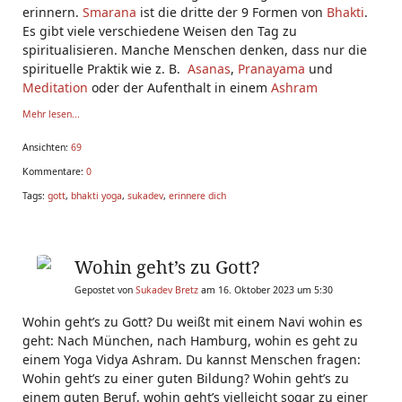
erinnern.
Smarana
ist die dritte der 9 Formen von
Bhakti
.
Es gibt viele verschiedene Weisen den Tag zu
spiritualisieren. Manche Menschen denken, dass nur die
spirituelle Praktik wie z. B.
Asanas
,
Pranayama
und
Meditation
oder der Aufenthalt in einem
Ashram
Mehr lesen...
Ansichten:
69
Kommentare:
0
Tags:
gott
,
bhakti yoga
,
sukadev
,
erinnere dich
Wohin geht’s zu Gott?
Gepostet von
Sukadev Bretz
am 16. Oktober 2023 um 5:30
Wohin geht’s zu Gott? Du weißt mit einem Navi wohin es
geht: Nach München, nach Hamburg, wohin es geht zu
einem Yoga Vidya Ashram. Du kannst Menschen fragen:
Wohin geht’s zu einer guten Bildung? Wohin geht’s zu
einem guten Beruf, wohin geht’s vielleicht sogar zu einer