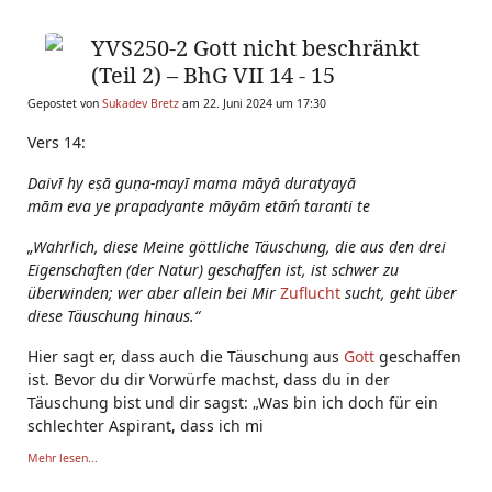
YVS250-2 Gott nicht beschränkt
(Teil 2) – BhG VII 14 - 15
Gepostet von
Sukadev Bretz
am 22. Juni 2024 um 17:30
Vers 14:
Daivī hy eṣā guṇa-mayī mama māyā duratyayā
mām eva ye prapadyante māyām etāḿ taranti te
„Wahrlich, diese Meine göttliche Täuschung, die aus den drei
Eigenschaften (der Natur) geschaffen ist, ist schwer zu
überwinden; wer aber allein bei Mir
Zuflucht
sucht, geht über
diese Täuschung hinaus.“
Hier sagt er, dass auch die Täuschung aus
Gott
geschaffen
ist. Bevor du dir Vorwürfe machst, dass du in der
Täuschung bist und dir sagst: „Was bin ich doch für ein
schlechter Aspirant, dass ich mi
Mehr lesen...