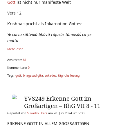
Gott
ist nicht nur manifeste Welt
Vers 12:
Krishna spricht als Inkarnation Gottes:
Ye caiva sāttvikā bhāvā rājasās tāmasāś ca ye
matta
Mehr lesen...
Ansichten:
81
Kommentare:
0
Tags:
gott
,
bhagavad gita
,
sukadev
,
tägliche lesung
YVS249 Erkenne Gott im
Großartigen – BhG VII 8 - 11
Gepostet von
Sukadev Bretz
am 20. Juni 2024 um 5:30
ERKENNE GOTT IN ALLEM GROSSARTIGEN