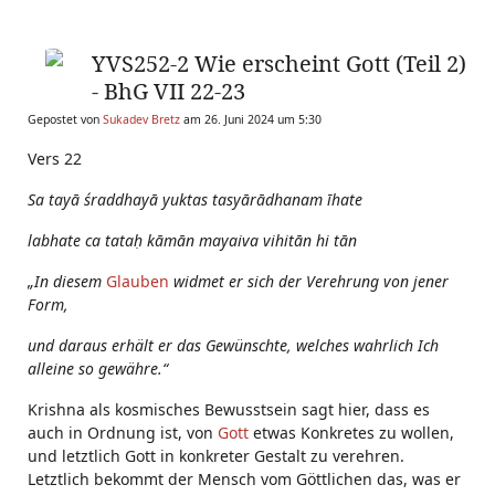
YVS252-2 Wie erscheint Gott (Teil 2)
- BhG VII 22-23
Gepostet von
Sukadev Bretz
am 26. Juni 2024 um 5:30
Vers 22
Sa tayā śraddhayā yuktas
tasyārādhanam īhate
labhate ca tataḥ kāmān mayaiva vihitān hi tān
„In diesem
Glauben
widmet er sich der Verehrung von jener
Form,
und daraus erhält er das Gewünschte, welches wahrlich Ich
alleine so gewähre.“
Krishna als kosmisches Bewusstsein sagt hier, dass es
auch in Ordnung ist, von
Gott
etwas Konkretes zu wollen,
und letztlich Gott in konkreter Gestalt zu verehren.
Letztlich bekommt der Mensch vom Göttlichen das, was er