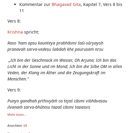
Kommentar zur
Bhagavad Gita
, Kapitel 7, Vers 8 bis
11
Vers 8:
Krishna
spricht:
Raso
'
ham apsu kaunteya
prabhāsmi śaśi
-
sūryayoḥ
praṇavaḥ sarva-vedeṣu śabdaḥ khe pauruṣaṁ nṛṣu
„Ich bin der Geschmack im Wasser, Oh Arjuna; Ich bin das
Licht in der Sonne und im Mond; Ich bin die Silbe OM in allen
Veden, der Klang im Äther und die Zeugungskraft im
Menschen.“
Vers 9:
Puṇyo gandhaḥ pṛthivyāḿ ca tejaś cāsmi vibhāvasau
jīvanaḿ sarva-bhūteṣu tapaś cāsmi tapasvis
Mehr lesen...
Ansichten:
68