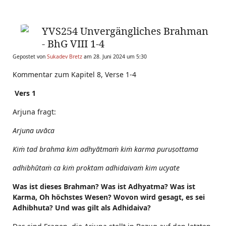
YVS254 Unvergängliches Brahman
- BhG VIII 1-4
Gepostet von
Sukadev Bretz
am 28. Juni 2024 um 5:30
Kommentar zum Kapitel 8, Verse 1-4
Vers 1
Arjuna fragt:
Arjuna uvāca
Kiṁ tad brahma kim adhyātmaṁ kiṁ karma puruṣottama
adhibhūtaṁ ca kiṁ proktam adhidaivaṁ kim ucyate
Was ist dieses Brahman? Was ist Adhyatma? Was ist
Karma, Oh höchstes Wesen? Wovon wird gesagt, es sei
Adhibhuta? Und was gilt als Adhidaiva?