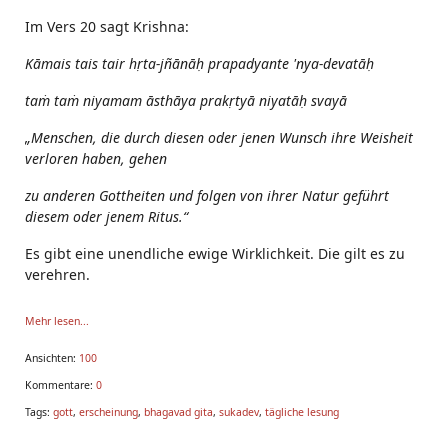
Im Vers 20 sagt Krishna:
Kāmais tais tair
hṛta-jñānāḥ prapadyante 'nya-devatāḥ
taṁ taṁ niyamam
āsthāya prakṛtyā niyatāḥ svayā
„Menschen, die durch diesen oder jenen Wunsch ihre Weisheit
verloren haben, gehen
zu anderen Gottheiten und folgen von ihrer Natur geführt
diesem oder jenem Ritus.“
Es gibt eine unendliche ewige Wirklichkeit. Die gilt es zu
verehren.
Krishna
hatte vo
Mehr lesen...
Ansichten:
100
Kommentare:
0
Tags:
gott
,
erscheinung
,
bhagavad gita
,
sukadev
,
tägliche lesung