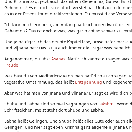
Und Krishna sagt jetzt auch das ist ein Geheimnis, Guhya. Es i
Geheimnis? Es ist nicht so einfach verstehbar. Und auch du muss
es in der Essenz kaum direkt verstehen. Du musst diese Verse w
Ich kann mich erinnern, am Anfang hatte ich irgendwo überlegt
Geheimnis? Das ist doch etwas, was gar nicht so schwer zu verst
Und je häufiger ich das neunte Kapitel lese, umso tiefer merke
und Vijnana hat? Das ist ja auch immer die Frage: Was habe ich
Angenommen, du übst
Asanas
. Natürlich kannst du sagen was
Freude
.
Was hast du von Meditation? Kann man natürlich auch sagen: 
vegetative Umstimmung, das heißt
Entspannung
und Regenerat
Aber was hat man von Jnana und Vijnana? Er sagt es wird dich b
Shuba und Labha sind so zwei Segnungen von
Lakshmi
. Wenn d
Schriftzeichen, meist steht dort Shuba und Labha.
Labha heißt Gelingen. Und Shuba heißt alles Gute oder auch al
Gelingen. Und hier sagt eben Krishna ganz allgemein: Jnana u