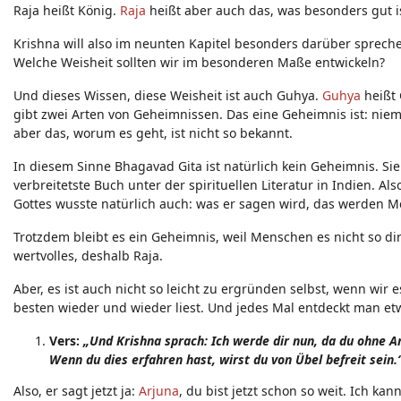
Raja heißt König.
Raja
heißt aber auch das, was besonders gut is
Krishna will also im neunten Kapitel besonders darüber spreche
Welche Weisheit sollten wir im besonderen Maße entwickeln?
Und dieses Wissen, diese Weisheit ist auch Guhya.
Guhya
heißt 
gibt zwei Arten von Geheimnissen. Das eine Geheimnis ist: nieman
aber das, worum es geht, ist nicht so bekannt.
In diesem Sinne Bhagavad Gita ist natürlich kein Geheimnis. Sie 
verbreitetste Buch unter der spirituellen Literatur in Indien. A
Gottes wusste natürlich auch: was er sagen wird, das werden 
Trotzdem bleibt es ein Geheimnis, weil Menschen es nicht so dire
wertvolles, deshalb Raja.
Aber, es ist auch nicht so leicht zu ergründen selbst, wenn wir
besten wieder und wieder liest. Und jedes Mal entdeckt man etw
Vers:
„Und Krishna sprach: Ich werde dir nun, da du ohne 
Wenn du dies erfahren hast, wirst du von Übel befreit sein.
Also, er sagt jetzt ja:
Arjuna
, du bist jetzt schon so weit. Ich kan