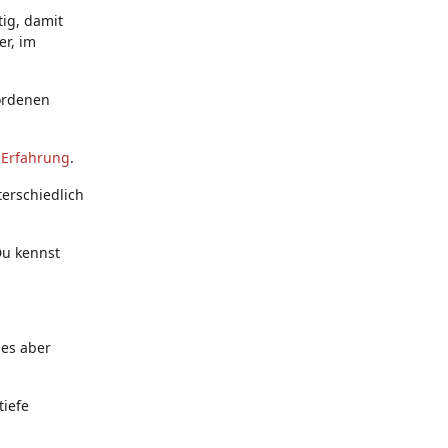
ig, damit
er, im
wordenen
t
Erfahrung
.
erschiedlich
Du kennst
 es aber
tiefe