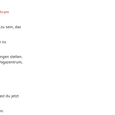
shram
zu sein, das
h zu
ngen stellen.
Yogazentrum,
st du jetzt
en.