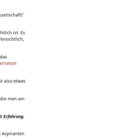
ssenschaft?
tlich ist. Es
ensichtlich,
 das
arnation
st also etwas
, die man am
t Erfahrung.
le Aspiranten