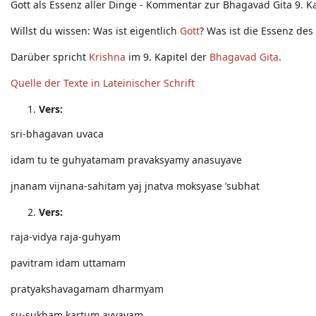
Gott als Essenz aller Dinge - Kommentar zur Bhagavad Gita 9. Ka
Willst du wissen: Was ist eigentlich
Gott
? Was ist die Essenz de
Darüber spricht
Krishna
im 9. Kapitel der
Bhagavad Gita
.
Quelle der Texte in Lateinischer Schrift
Vers:
sri-bhagavan uvaca
idam tu te guhyatamam pravaksyamy anasuyave
jnanam vijnana-sahitam yaj jnatva moksyase ’subhat
Vers:
raja-vidya raja-guhyam
pavitram idam uttamam
pratyakshavagamam dharmyam
su-sukham kartum avyayam