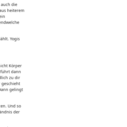
 auch die
aus heiterem
ein
gendwelche
ählt. Yogis
nicht Körper
g führt dann
lich zu dir
r geschieht
Dann gelingt
zen. Und so
ändnis der