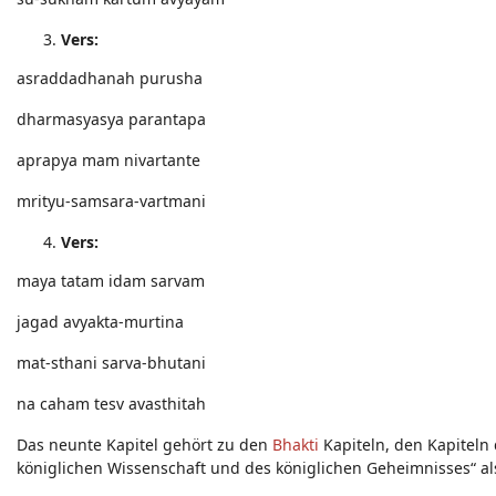
Vers:
asraddadhanah purusha
dharmasyasya parantapa
aprapya mam nivartante
mrityu-samsara-vartmani
Vers:
maya tatam idam sarvam
jagad avyakta-murtina
mat-sthani sarva-bhutani
na caham tesv avasthitah
Das neunte Kapitel gehört zu den
Bhakti
Kapiteln, den Kapiteln
königlichen Wissenschaft und des königlichen Geheimnisses“ als