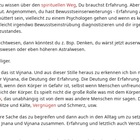
s zu wissen über den
spirituellen Weg
, Du brauchst Erfahrung. Aber
gut. Angenommen, du hast Bewusstseinserweiterungs - Erfahrung 
üttert sein, vielleicht zu einem Psychologen gehen und wenn es k
elleicht irgendwo Bewusstseinstrübung diagnostizieren und dir ir
zustandes.
chtwesen, dann könntest du z. Bsp. Denken, du wärst jetzt auserw
lswesen oder eben höheren Astralwesen.
liger.
 das ist Vijnana. Und aus dieser Stille heraus zu erkennen ich bin 
ieder Vijnana, die Deutung der Erfahrung. Die Deutung der Erfahrun
ird, wenn dein Körper in Gefahr ist, selbst wenn Menschen unfreund
 nicht der Körper. Es spielt nicht die große Rolle was mit dem Körpe
k
, das unabhängig ist von dem was andere Menschen mir sagen. 
Hitze und Kälte,
Vergnügen
und Schmerz, usw.
ndere Sache das zu begreifen und dann auch in den Alltag um zu set
h Jnana und Vijnana zusammen. Erfahrung und letztlich auch Verst