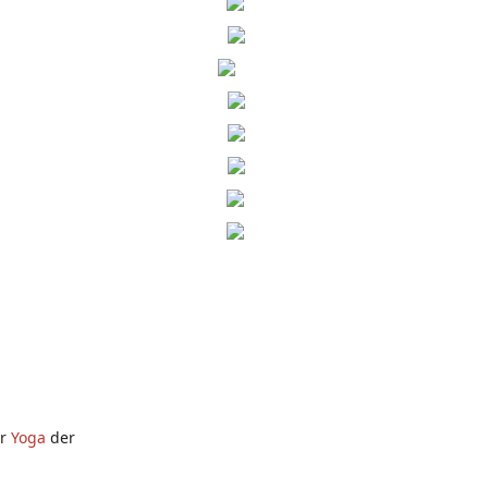
er
Yoga
der