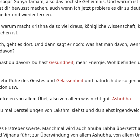
st sogar Guhya Tamam, also das höchste Geheimnis. Und warum ist 
t dir bewusst machen, auch wenn ich jetzt probiere es dir zu deut
ieder und wieder lernen.
 warum macht Krishna da so viel draus, königliche Wissenschaft, k
ehen ist.
 ich, geht es dort. Und dann sagt er noch: Was hat man davon, we
 davon?
 hast du davon? Du hast
Gesundheit
, mehr Energie, Wohlbefinden
Mehr Ruhe des Geistes und
Gelassenheit
und natürlich die so gena
ion usw.
efreien von allem Übel, also von allem was nicht gut,
Ashubha
.
u mal Darstellungen von Lakshmi siehst und du siehst irgendwel
les Erstrebenswerte. Manchmal wird auch Shuba Labha übersetzt a
nd Vijnana führt zur Überwindung von allem Ashubha, von allem U