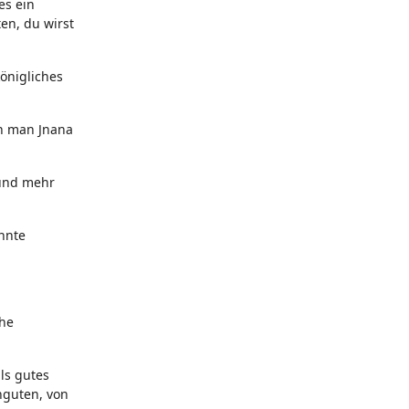
es ein
en, du wirst
önigliches
nn man Jnana
 und mehr
nnte
che
ls gutes
nguten, von