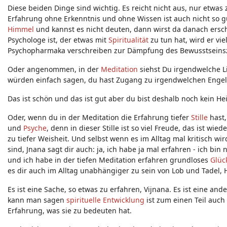
Diese beiden Dinge sind wichtig. Es reicht nicht aus, nur etwa
Erfahrung ohne Erkenntnis und ohne Wissen ist auch nicht so 
Himmel
und kannst es nicht deuten, dann wirst da danach ersch
Psychologe ist, der etwas mit
Spiritualität
zu tun hat, wird er vi
Psychopharmaka verschreiben zur Dämpfung des Bewusstseins
Oder angenommen, in der
Meditation
siehst Du irgendwelche Li
würden einfach sagen, du hast Zugang zu irgendwelchen Enge
Das ist schön und das ist gut aber du bist deshalb noch kein Hei
Oder, wenn du in der Meditation die Erfahrung tiefer
Stille
hast,
und
Psyche
, denn in dieser Stille ist so viel Freude, das ist w
zu tiefer Weisheit. Und selbst wenn es im Alltag mal kritisch w
sind, Jnana sagt dir auch: ja, ich habe ja mal erfahren - ich bin
und ich habe in der tiefen Meditation erfahren grundloses
Glüc
es dir auch im Alltag unabhängiger zu sein von Lob und Tadel, 
Es ist eine Sache, so etwas zu erfahren, Vijnana. Es ist eine a
kann man sagen
spirituelle Entwicklung
ist zum einen Teil auc
Erfahrung, was sie zu bedeuten hat.