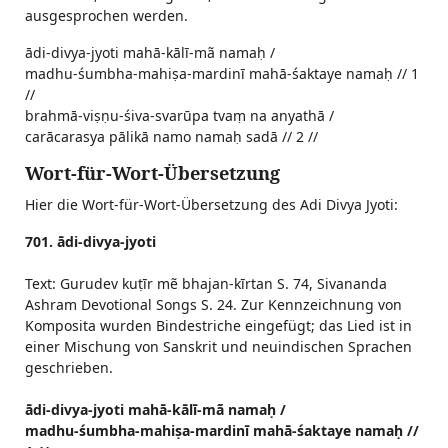
ausgesprochen werden.
ādi-divya-jyoti mahā-kālī-mã namaḥ /
madhu-śumbha-mahiṣa-mardinī mahā-śaktaye namaḥ // 1
//
brahmā-viṣṇu-śiva-svarūpa tvaṃ na anyathā /
carācarasya pālikā namo namaḥ sadā // 2 //
Wort-für-Wort-Übersetzung
Hier die Wort-für-Wort-Übersetzung des Adi Divya Jyoti:
701. ādi-divya-jyoti
Text: Gurudev kuṭīr mẽ bhajan-kīrtan S. 74, Sivananda
Ashram Devotional Songs S. 24. Zur Kennzeichnung von
Komposita wurden Bindestriche eingefügt; das Lied ist in
einer Mischung von Sanskrit und neuindischen Sprachen
geschrieben.
ādi-divya-jyoti mahā-kālī-mã namaḥ /
madhu-śumbha-mahiṣa-mardinī mahā-śaktaye namaḥ //