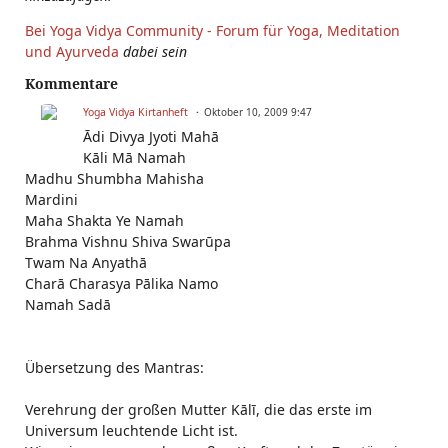
Bei Yoga Vidya Community - Forum für Yoga, Meditation
und Ayurveda
dabei sein
Kommentare
Yoga Vidya Kirtanheft
Oktober 10, 2009 9:47
Ādi Divya Jyoti Mahā
Kāli Mā Namah
Madhu Shumbha Mahisha
Mardini
Maha Shakta Ye Namah
Brahma Vishnu Shiva Swarūpa
Twam Na Anyathā
Charā Charasya Pālika Namo
Namah Sadā
Übersetzung des Mantras:
Verehrung der großen Mutter Kālī, die das erste im
Universum leuchtende Licht ist.