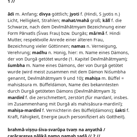
1 //
ādi
m. Anfang;
divya
göttlich;
jyoti
f. (Hindi, S jyotis n.)
Licht, Helligkeit, Strahlen;
mahat/mahā
groß;
kālī
f. die
Schwarze, nach dem Devīmāhātmyam Bezeichnung einer
Form Pārvatīs (Śivas Frau) bzw. Durgās;
mā/mã
f. Hindi
Mutter, respektvolle Anrede einer älteren Frau,
Bezeichnung vieler Göttinnen;
namas
n. Verneigung,
Verehrung;
madhu
n. Honig, hier: m. Name eines Dämons,
der von Durgā getötet wurde (1. Kapitel Devīmāhātmyam);
śumbha
m. Name eines Dämons, der von Durgā getötet
wurde (wird meist zusammen mit dem Dämon Niśumbha
genannt, Devīmāhātmyam 9 und 10);
mahiṣa
m. Büffel =
mahiṣāsura m. Büffeldämon, Name des bekanntesten
durch Durgā getöteten Dämons (Devīmāhātmyam 3);
mardinī
f. die zerschmettert, zerstört (für mardanī, insbes.
im Zusammenhang mit Durgā als mahiṣāsura-mardinī);
mahiṣa-mardinī
f. Vernichterin des Büffel(dämons);
śakti
f.
Kraft, Fähigkeit, Energie (auch personifiziert als Gottheit).
brahmā-viṣṇu-śiva-svarūpa tvaṃ na anyathā /
carācarasya pālikā namo namaḥ sadā // 2 //