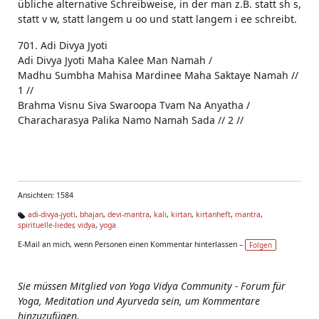
übliche alternative Schreibweise, in der man z.B. statt sh s,
statt v w, statt langem u oo und statt langem i ee schreibt.
701. Adi Divya Jyoti
Adi Divya Jyoti Maha Kalee Man Namah /
Madhu Sumbha Mahisa Mardinee Maha Saktaye Namah //
1 //
Brahma Visnu Siva Swaroopa Tvam Na Anyatha /
Characharasya Palika Namo Namah Sada // 2 //
Ansichten: 1584
adi-divya-jyoti
,
bhajan
,
devi-mantra
,
kali
,
kirtan
,
kirtanheft
,
mantra
,
spirituelle-lieder
,
vidya
,
yoga
Ta
g
E-Mail an mich, wenn Personen einen Kommentar hinterlassen –
Folgen
s:
Sie müssen Mitglied von Yoga Vidya Community - Forum für
Yoga, Meditation und Ayurveda sein, um Kommentare
hinzuzufügen.