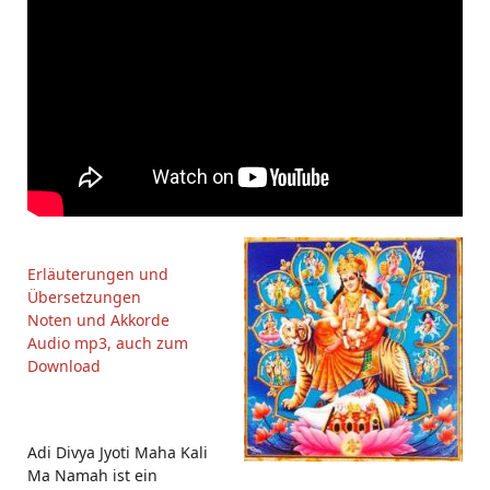
Erläuterungen und
Übersetzungen
Noten und Akkorde
Audio mp3, auch zum
Download
Adi Divya Jyoti Maha Kali
Ma Namah ist ein