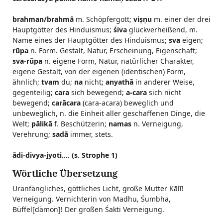
brahman/brahmā
m. Schöpfergott;
viṣṇu
m. einer der drei
Hauptgötter des Hinduismus;
śiva
glückverheißend, m.
Name eines der Hauptgötter des Hinduismus;
sva
eigen;
rūpa
n. Form. Gestalt, Natur, Erscheinung, Eigenschaft;
sva-rūpa
n. eigene Form, Natur, natürlicher Charakter,
eigene Gestalt, von der eigenen (identischen) Form,
ähnlich;
tvam
du;
na
nicht;
anyathā
in anderer Weise,
gegenteilig;
cara
sich bewegend;
a-cara
sich nicht
bewegend;
carācara
(cara-acara) beweglich und
unbeweglich, n. die Einheit aller geschaffenen Dinge, die
Welt;
pālikā
f. Beschützerin;
namas
n. Verneigung,
Verehrung;
sadā
immer, stets.
ādi-divya-jyoti.... (s. Strophe 1)
Wörtliche Übersetzung
Uranfängliches, göttliches Licht, große Mutter Kālī!
Verneigung. Vernichterin von Madhu, Śumbha,
Büffel[dämon]! Der großen Śakti Verneigung.