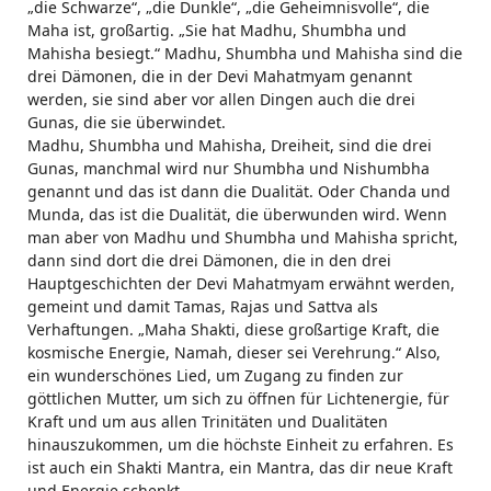
„die Schwarze“, „die Dunkle“, „die Geheimnisvolle“, die
Maha ist, großartig. „Sie hat Madhu, Shumbha und
Mahisha besiegt.“ Madhu, Shumbha und Mahisha sind die
drei Dämonen, die in der Devi Mahatmyam genannt
werden, sie sind aber vor allen Dingen auch die drei
Gunas, die sie überwindet.
Madhu, Shumbha und Mahisha, Dreiheit, sind die drei
Gunas, manchmal wird nur Shumbha und Nishumbha
genannt und das ist dann die Dualität. Oder Chanda und
Munda, das ist die Dualität, die überwunden wird. Wenn
man aber von Madhu und Shumbha und Mahisha spricht,
dann sind dort die drei Dämonen, die in den drei
Hauptgeschichten der Devi Mahatmyam erwähnt werden,
gemeint und damit Tamas, Rajas und Sattva als
Verhaftungen. „Maha Shakti, diese großartige Kraft, die
kosmische Energie, Namah, dieser sei Verehrung.“ Also,
ein wunderschönes Lied, um Zugang zu finden zur
göttlichen Mutter, um sich zu öffnen für Lichtenergie, für
Kraft und um aus allen Trinitäten und Dualitäten
hinauszukommen, um die höchste Einheit zu erfahren. Es
ist auch ein Shakti Mantra, ein Mantra, das dir neue Kraft
und Energie schenkt.