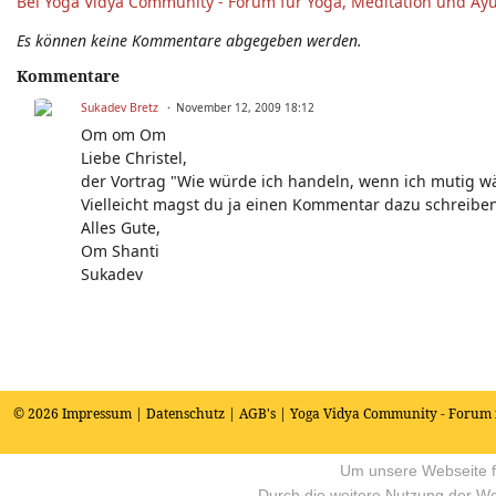
Bei Yoga Vidya Community - Forum für Yoga, Meditation und Ay
Es können keine Kommentare abgegeben werden.
Kommentare
Sukadev Bretz
November 12, 2009 18:12
Om om Om
Liebe Christel,
der Vortrag "Wie würde ich handeln, wenn ich mutig wä
Vielleicht magst du ja einen Kommentar dazu schreiben
Alles Gute,
Om Shanti
Sukadev
© 2026
Impressum
|
Datenschutz
|
AGB's
| Yoga Vidya Community - Forum 
Um unsere Webseite fü
Durch die weitere Nutzung der W