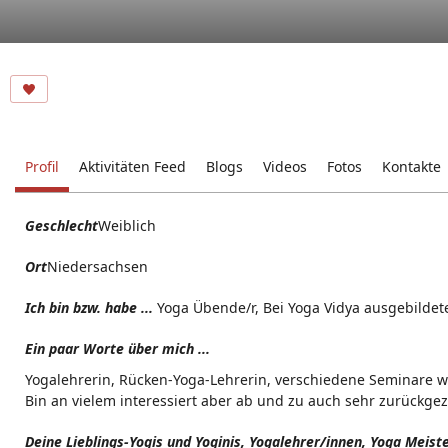
Profil
Aktivitäten Feed
Blogs
Videos
Fotos
Kontakte
Geschlecht
Weiblich
Ort
Niedersachsen
Ich bin bzw. habe ...
Yoga Übende/r, Bei Yoga Vidya ausgebildete
Ein paar Worte über mich ...
Yogalehrerin, Rücken-Yoga-Lehrerin, verschiedene Seminare wie
Bin an vielem interessiert aber ab und zu auch sehr zurückge
Deine Lieblings-Yogis und Yoginis, Yogalehrer/innen, Yoga Meist