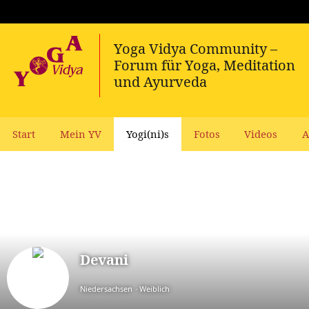
Start
Mein YV
Yogi(ni)s
Fotos
Videos
A
Devani
Niedersachsen
Weiblich