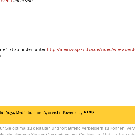
urveda
dabei sein
re" ist zu finden unter
http://mein.yoga-vidya.de/video/wie-wuer
.
für Yoga, Meditation und Ayurveda
Powered by
r Sie optimal zu gestalten und fortlaufend verbessern zu können, ver
Mehr Infos sieh
ebseite stimmen Sie der Verwendung von Cookies zu.