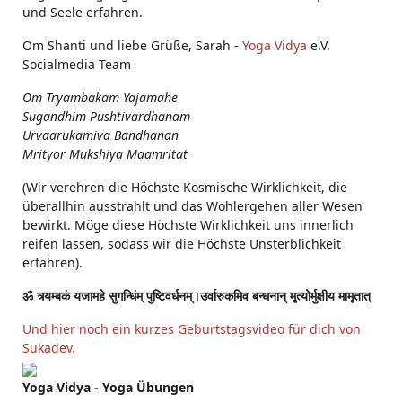
und Seele erfahren.
Om Shanti und liebe Grüße, Sarah -
Yoga Vidya
e.V.
Socialmedia Team
Om Tryambakam Yajamahe
Sugandhim Pushtivardhanam
Urvaarukamiva Bandhanan
Mrityor Mukshiya Maamritat
(Wir verehren die Höchste Kosmische Wirklichkeit, die
überallhin ausstrahlt und das Wohlergehen aller Wesen
bewirkt. Möge diese Höchste Wirklichkeit uns innerlich
reifen lassen, sodass wir die Höchste Unsterblichkeit
erfahren).
ॐ त्र्यम्बकं यजामहे सुगन्धिंम् पुष्टिवर्धनम्।उर्वारुकमिव बन्धनान् मृत्योर्मुक्षीय मामृतात्
Und hier noch ein kurzes Geburtstagsvideo für dich von
Sukadev.
Yoga Vidya - Yoga Übungen