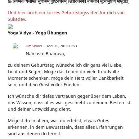
ॐ त्र्यम्बकं यजामहे सुगन्धिंम् पुष्टिवर्धनम्।उर्वारुकमिव बन्धनान् मृत्योर्मुक्षीय मामृतात्
Und hier noch ein kurzes Geburtstagsvideo für dich von
Sukadev.
Yoga Vidya - Yoga Übungen
Om Shanti
April 10, 2016 12:53
Namaste
Bhairava
,
zu deinem Geburtstag wünsche ich dir ganz viel Liebe,
Licht und Segen. Möge das Leben dir viele freudvolle
Momente schenken, möge dein Herz voller Dankbarkeit
sein, und dein Geist voller Frieden.
Ich wünsche dir tiefes Vertrauen gegenüber dem Leben,
das Wissen, dass alles was geschieht zu deinem Besten ist
und deiner Entwicklung dient.
Mögest du in allem, was du erlebst, etwas Gutes
erkennen, in dem Bewusstsein, dass alles Erfahrungen
sind aus denen du lernst.