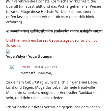
(Wir verehren die Höchste Kosmische Wirklichkeit, die
überall hin ausstrahlt und das Wohlergehen aller Wesen
bewirkt. Möge diese Höchste Wirklichkeit uns innerlich
reifen lassen, sodass wir die Höchste Unsterblichkeit
erfahren).
ॐ त्र्यम्बकं यजामहे सुगन्धिंम् पुष्टिवर्धनम्।उर्वारुकमिव बन्धनान् मृत्योर्मुक्षीय मामृतात्
Und hier noch ein kurzes Geburtstagsvideo für dich von
Sukadev.
Yoga Vidya - Yoga Übungen
Omkara
April 10, 2017 7:58
Namasté Bhairava,
zu deinem Geburtstag wünsche ich dir ganz viel Liebe,
Licht und Segen. Möge das Leben dir viele freudvolle
Momente schenken, möge dein Herz voller Dankbarkeit
sein, und dein Geist voller Frieden.
Ich wünsche dir tiefes Vertrauen gegenüber dem Leben,