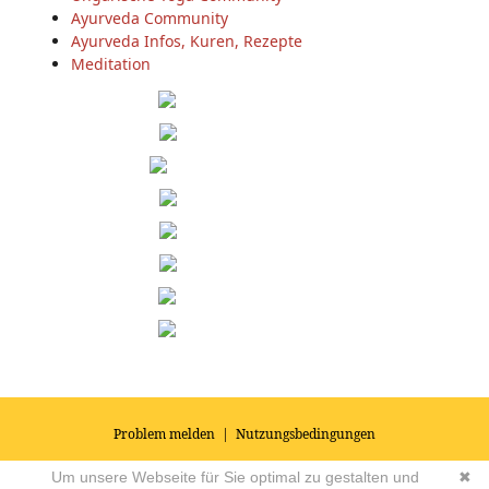
Ayurveda Community
Ayurveda Infos, Kuren, Rezepte
Meditation
Problem melden
|
Nutzungsbedingungen
© 2026
Impressum
|
Datenschutz
|
AGB's
| Yoga Vidya Community -
Um unsere Webseite für Sie optimal zu gestalten und
✖
Forum für Yoga, Meditation und Ayurveda
Powered by