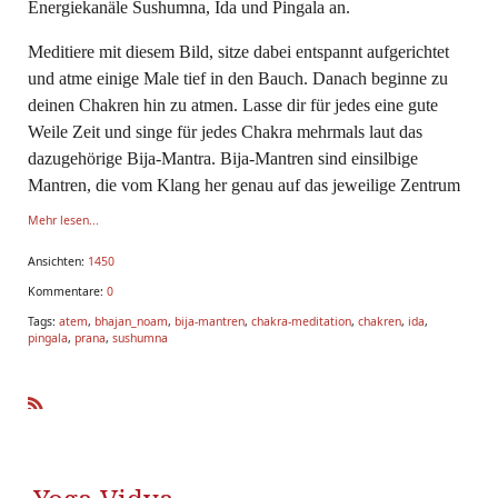
Energiekanäle Sushumna, Ida und Pingala an.
Meditiere mit diesem Bild, sitze dabei entspannt aufgerichtet
und atme einige Male tief in den Bauch. Danach beginne zu
deinen Chakren hin zu atmen. Lasse dir für jedes eine gute
Weile Zeit und singe für jedes Chakra mehrmals laut das
dazugehörige Bija-Mantra. Bija-Mantren sind einsilbige
Mantren, die vom Klang her genau auf das jeweilige Zentrum
Mehr lesen...
Ansichten:
1450
Kommentare:
0
Tags:
atem
,
bhajan_noam
,
bija-mantren
,
chakra-meditation
,
chakren
,
ida
,
pingala
,
prana
,
sushumna
R
SS