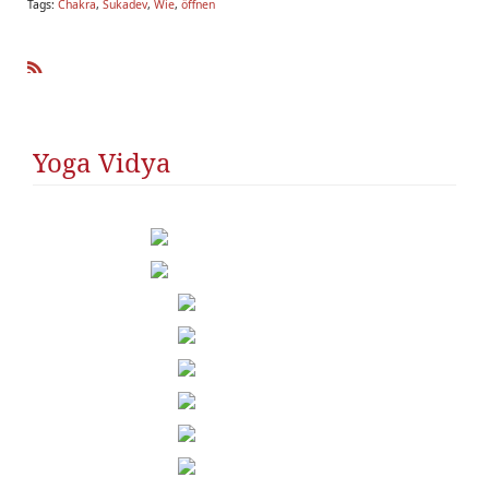
Tags:
Chakra
,
Sukadev
,
Wie
,
öffnen
R
SS
Yoga Vidya