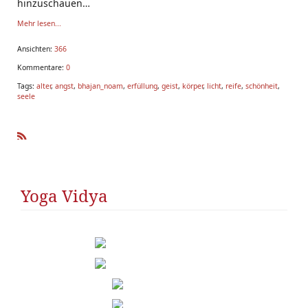
hinzuschauen
De
Mehr lesen...
Ansichten:
366
Kommentare:
0
Tags:
alter
,
angst
,
bhajan_noam
,
erfüllung
,
geist
,
körper
,
licht
,
reife
,
schönheit
,
seele
R
SS
Yoga Vidya