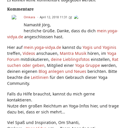
Kommentare
Omkara
April 12, 2018 11:31
Namasté Jörg,
herzliche Grüße. Danke, dass du dich
mein.yoga-
vidya.de
angeschlossen hast.
Hier auf
mein.yoga-vidya.de
kannst du
Yogis und Yoginis
treffen,
Videos
anschauen,
Mantra Musik
hören, im
Yoga
Forum
mitdiskutieren,
deine Lieblingsfotos
einstellen,
Rat
suchen oder geben
, Mitglied einer
Yoga Gruppe
werden,
deinen eigenen
Blog anlegen und Neues
berichten. Bitte
beachte die
Leitlinien
für den Gebrauch dieser Yoga
Community.
Falls du Hilfe brauchst, kannst du mich gerne
kontaktieren.
Nutze den großen Reichtum an Yoga-Infos hier, und trage
dazu bei, dass er sich mehrt...
Viel Spaß und Inspiration, Om Shanti,