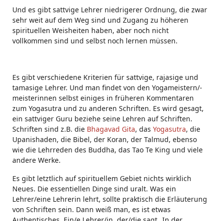
Und es gibt sattvige Lehrer niedrigerer Ordnung, die zwar
sehr weit auf dem Weg sind und Zugang zu höheren
spirituellen Weisheiten haben, aber noch nicht
vollkommen sind und selbst noch lernen müssen.
Es gibt verschiedene Kriterien für sattvige, rajasige und
tamasige Lehrer. Und man findet von den Yogameistern/-
meisterinnen selbst einiges in früheren Kommentaren
zum Yogasutra und zu anderen Schriften. Es wird gesagt,
ein sattviger Guru beziehe seine Lehren auf Schriften.
Schriften sind z.B. die
Bhagavad Gita
, das
Yogasutra
, die
Upanishaden, die Bibel, der Koran, der Talmud, ebenso
wie die Lehrreden des Buddha, das Tao Te King und viele
andere Werke.
Es gibt letztlich auf spirituellem Gebiet nichts wirklich
Neues. Die essentiellen Dinge sind uralt. Was ein
Lehrer/eine Lehrerin lehrt, sollte praktisch die Erläuterung
von Schriften sein. Dann weiß man, es ist etwas
Authentisches. Ein/e Lehrer/in, der/die sagt „In der