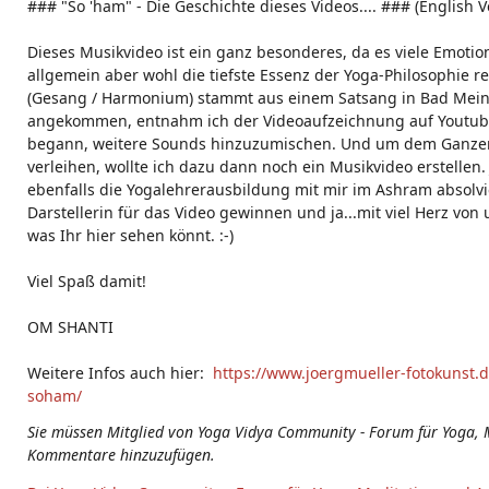
### "So 'ham" - Die Geschichte dieses Videos.... ### (English 
g
s:
Dieses Musikvideo ist ein ganz besonderes, da es viele Emoti
allgemein aber wohl die tiefste Essenz der Yoga-Philosophie re
(Gesang / Harmonium) stammt aus einem Satsang in Bad Mein
angekommen, entnahm ich der Videoaufzeichnung auf Youtub
begann, weitere Sounds hinzuzumischen. Und um dem Ganzen 
verleihen, wollte ich dazu dann noch ein Musikvideo erstellen.
ebenfalls die Yogalehrerausbildung mit mir im Ashram absolvie
Darstellerin für das Video gewinnen und ja...mit viel Herz vo
was Ihr hier sehen könnt. :-)
Viel Spaß damit!
OM SHANTI
Weitere Infos auch hier:
https://www.joergmueller-fotokunst.d
soham/
Sie müssen Mitglied von Yoga Vidya Community - Forum für Yoga, 
Kommentare hinzuzufügen.