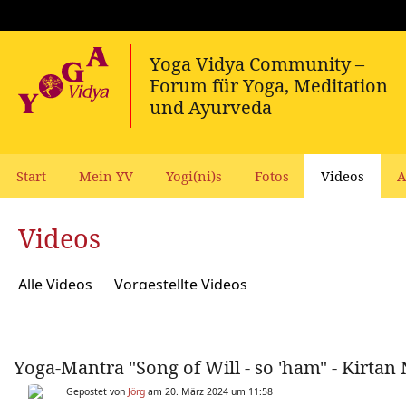
Start
Mein YV
Yogi(ni)s
Fotos
Videos
A
Videos
Alle Videos
Vorgestellte Videos
Yoga-Mantra "Song of Will - so 'ham" - Kirtan 
Gepostet von
Jörg
am 20. März 2024 um 11:58