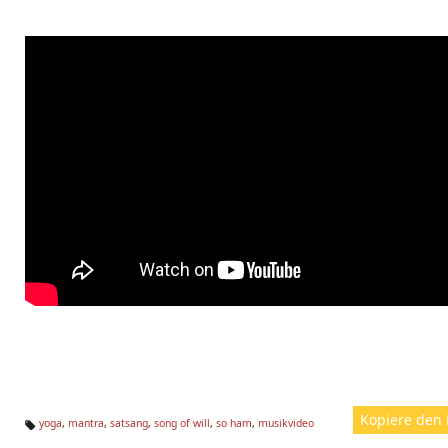
Kopiere den 
yoga
,
mantra
,
satsang
,
song of will
,
so ham
,
musikvideo
Ta