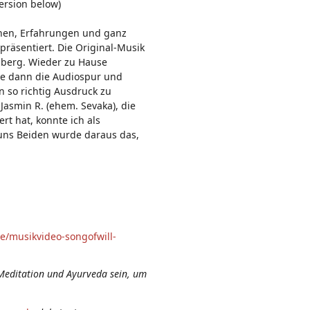
Version below)
n:
onen, Erfahrungen und ganz
präsentiert. Die Original-Musik
berg. Wieder zu Hause
e dann die Audiospur und
so richtig Ausdruck zu
 Jasmin R. (ehem. Sevaka), die
rt hat, konnte ich als
n uns Beiden wurde daraus das,
e/musikvideo-songofwill-
Meditation und Ayurveda sein, um